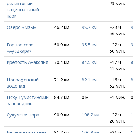
реликтовый
23 мин.
национальный
парк
Озеро «Мзы»
46.2 км
98.7 км
~23 ч.
9
56 мин.
Горное село
50.9 км
95.5 км
~22 ч.
9
«Ауадхара»
50 мин.
Крепость Анакопия
70.4 км
84.5 км
~17 ч.
8
41 мин.
Новоафонский
71.2 км
82.1 км
~16 ч.
8
водопад
52 мин.
Псху-Гумистинский
84.7 км
0 м
~1 мин.
0
заповедник
Сухумская гора
90.9 км
108.2 км
~22 ч.
1
20 мин.
Келасурская стена
91.2 км
106.9 км
~21 ч.
1