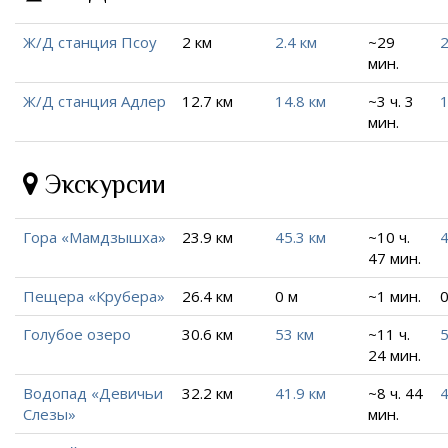
Ж/Д станция Псоу
2 км
2.4 км
~29
2
мин.
Ж/Д станция Адлер
12.7 км
14.8 км
~3 ч. 3
1
мин.
Экскурсии
Гора «Мамдзышха»
23.9 км
45.3 км
~10 ч.
4
47 мин.
Пещера «Крубера»
26.4 км
0 м
~1 мин.
0
Голубое озеро
30.6 км
53 км
~11 ч.
5
24 мин.
Водопад «Девичьи
32.2 км
41.9 км
~8 ч. 44
4
Слезы»
мин.