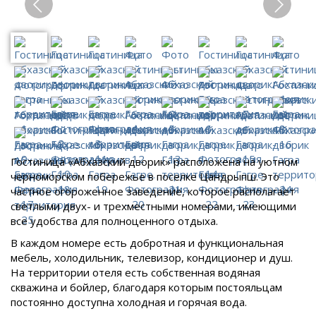
Гостиница «Абхазский дворик» расположена на уютном
черноморском побережье в поселке Цандрыпш. Это
частное огороженное заведение, которое располагает
светлыми двух- и трехместными номерами, имеющими
все удобства для полноценного отдыха.
В каждом номере есть добротная и функциональная
мебель, холодильник, телевизор, кондиционер и душ.
На территории отеля есть собственная водяная
скважина и бойлер, благодаря которым постояльцам
постоянно доступна холодная и горячая вода.