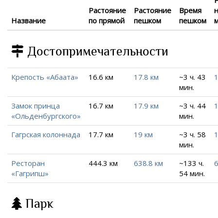
Растояние
Растояние
Время
Название
по прямой
пешком
пешком
Достопримечательности
Крепость «Абаата»
16.6 км
17.8 км
~3 ч. 43
1
мин.
Замок принца
16.7 км
17.9 км
~3 ч. 44
1
«Ольденбургского»
мин.
Гагрская колоннада
17.7 км
19 км
~3 ч. 58
1
мин.
Ресторан
444.3 км
638.8 км
~133 ч.
6
«Гагрипш»
54 мин.
Парк