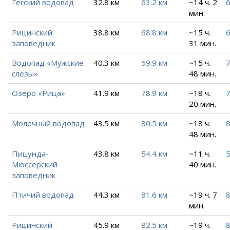
Гегский водопад
32.8 км
63.2 км
~14 ч. 2
6
мин.
Рицинский
38.8 км
68.8 км
~15 ч.
6
заповедник
31 мин.
Водопад «Мужские
40.3 км
69.9 км
~15 ч.
7
слезы»
48 мин.
Озеро «Рица»
41.9 км
78.9 км
~18 ч.
7
20 мин.
Молочный водопад
43.5 км
80.5 км
~18 ч.
8
48 мин.
Пицунда-
43.8 км
54.4 км
~11 ч.
5
Мюссерский
40 мин.
заповедник
Птичий водопад
44.3 км
81.6 км
~19 ч. 7
8
мин.
Рицинский
45.9 км
82.5 км
~19 ч.
8