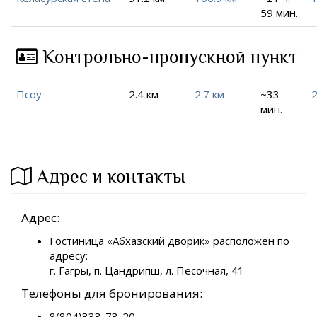
59 мин.
Контрольно-пропускной пункт
Псоу
2.4 км
2.7 км
~33
2
мин.
Адрес и контакты
Адрес:
Гостиница «Абхазский дворик» расположен по
адресу:
г. Гагры, п. Цандрипш, л. Песочная, 41
Телефоны для бронирования:
8(804)333-73-20