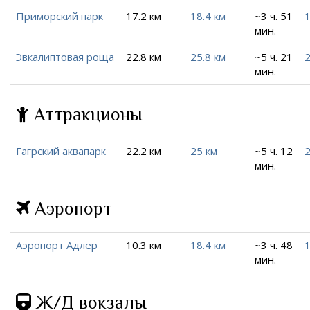
Приморский парк
17.2 км
18.4 км
~3 ч. 51
1
мин.
Эвкалиптовая роща
22.8 км
25.8 км
~5 ч. 21
2
мин.
Аттракционы
Гагрский аквапарк
22.2 км
25 км
~5 ч. 12
2
мин.
Аэропорт
Аэропорт Адлер
10.3 км
18.4 км
~3 ч. 48
1
мин.
Ж/Д вокзалы