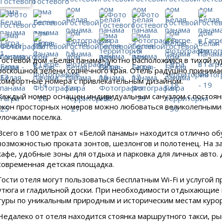
Гостевой дом «Белая панама» уютно расположился в тихой к
роскошной зелени солнечного края. Отель радушно принима
комфортные номера с привлекательным дизайном.
Каждый номер оснащен индивидуальным санузлом с постоянн
окон просторных номеров можно любоваться великолепным
улочками поселка.
Всего в 100 метрах от «Белой панамы» находится отлично о
возможностью проката зонтов, шезлонгов и полотенец. На з
кафе, удобные зоны для отдыха и парковка для личных авто.
современная детская площадка.
Гости отеля могут пользоваться бесплатным Wi-Fi и услугой 
утюга и гладильной доски. При необходимости отдыхающие 
туры по уникальным природным и историческим местам курор
Недалеко от отеля находится стоянка маршрутного такси, ры