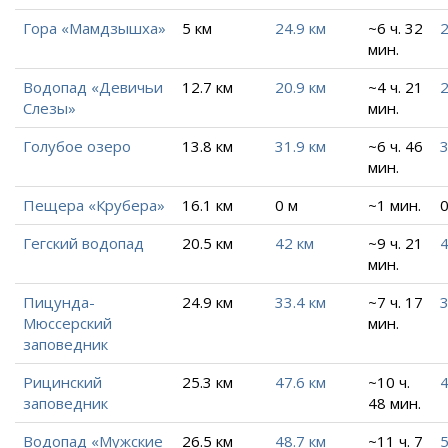
Гора «Мамдзышха»
5 км
24.9 км
~6 ч. 32
2
мин.
Водопад «Девичьи
12.7 км
20.9 км
~4 ч. 21
2
Слезы»
мин.
Голубое озеро
13.8 км
31.9 км
~6 ч. 46
3
мин.
Пещера «Крубера»
16.1 км
0 м
~1 мин.
0
Гегский водопад
20.5 км
42 км
~9 ч. 21
4
мин.
Пицунда-
24.9 км
33.4 км
~7 ч. 17
3
Мюссерский
мин.
заповедник
Рицинский
25.3 км
47.6 км
~10 ч.
4
заповедник
48 мин.
Водопад «Мужские
26.5 км
48.7 км
~11 ч. 7
5