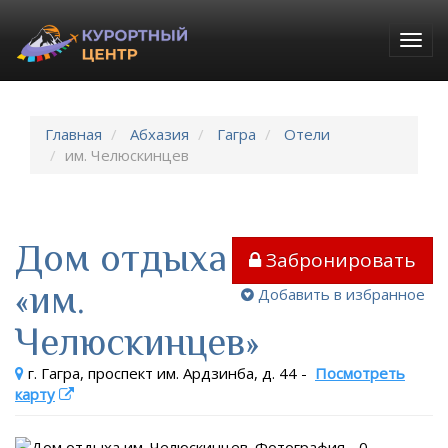
Togg
navig
Главная
Абхазия
Гагра
Отели
им. Челюскинцев
Дом отдыха
Забронировать
«им.
Добавить в избранное
Челюскинцев»
г. Гагра, проспект им. Ардзинба, д. 44
-
Посмотреть
карту