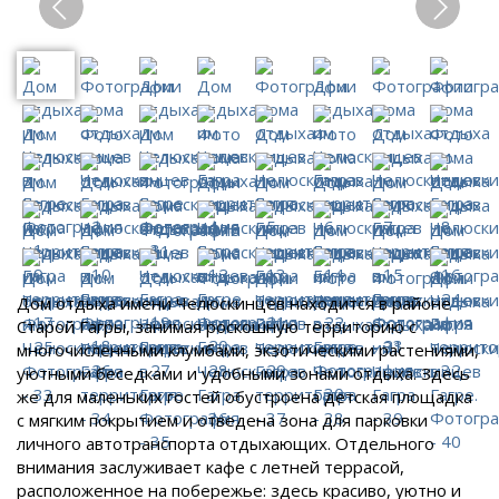
Дом отдыха имени Челюскинцев находится в районе
Старой Гагры, занимая роскошную территорию с
многочисленными клумбами, экзотическими растениями,
уютными беседками и удобными зонами отдыха. Здесь
же для маленьких гостей обустроена детская площадка
с мягким покрытием и отведена зона для парковки
личного автотранспорта отдыхающих. Отдельного
внимания заслуживает кафе с летней террасой,
расположенное на побережье: здесь красиво, уютно и