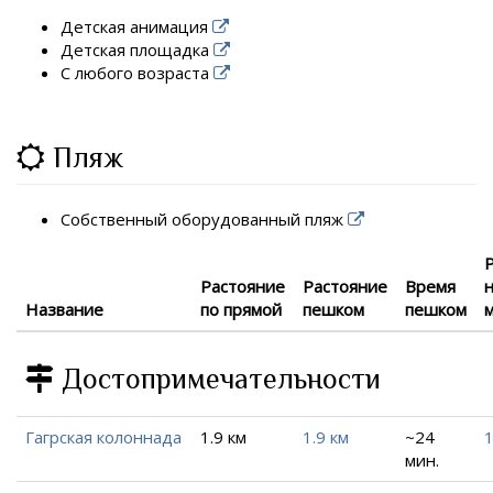
Детская анимация
Детская площадка
С любого возраста
Пляж
Собственный оборудованный пляж
Растояние
Растояние
Время
Название
по прямой
пешком
пешком
Достопримечательности
Гагрская колоннада
1.9 км
1.9 км
~24
1
мин.