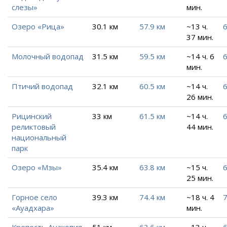
слезы»
мин.
Озеро «Рица»
30.1 км
57.9 км
~13 ч.
6
37 мин.
Молочный водопад
31.5 км
59.5 км
~14 ч. 6
6
мин.
Птичий водопад
32.1 км
60.5 км
~14 ч.
6
26 мин.
Рицинский
33 км
61.5 км
~14 ч.
6
реликтовый
44 мин.
национальный
парк
Озеро «Мзы»
35.4 км
63.8 км
~15 ч.
6
25 мин.
Горное село
39.3 км
74.4 км
~18 ч. 4
7
«Ауадхара»
мин.
Крепость Анакопия
51 км
63.6 км
~13 ч.
6