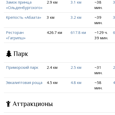
Замок принца
2.9 км
3.1 км
~38
3
«Ольденбургского»
мин.
Крепость «Абаата»
3 км
3.2 км
~39
3
мин.
Ресторан
426.7 км
617.8 км
~129 ч.
6
«Гагрипш»
39 мин.
Парк
Приморский парк
2.4 км
2.5 км
~31
2
мин.
Эвкалиптовая роща
4.5 км
4.8 км
~58
4
мин.
Аттракционы