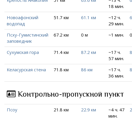
18 мин.
Новоафонский
51.7 км
61.1 км
~12 ч.
6
водопад
29 мин.
Псху-Гумистинский
67.2 км
0 м
~1 мин.
0
заповедник
Сухумская гора
71.4 км
87.2 км
~17 ч.
8
57 мин.
Келасурская стена
71.8 км
86 км
~17 ч.
8
36 мин.
Контрольно-пропускной пункт
Псоу
21.8 км
22.9 км
~4 ч. 47
2
мин.