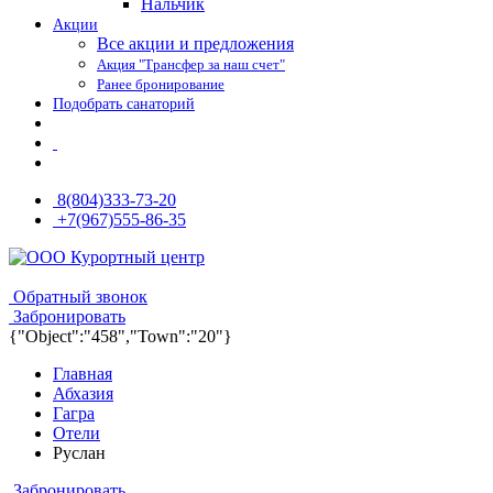
Нальчик
Акции
Все акции и предложения
Акция "Трансфер за наш счет"
Ранее бронирование
Подобрать санаторий
8(804)333-73-20
+7(967)555-86-35
8(804)333-73-20
8(967)555-86-35
Обратный звонок
Забронировать
{"Object":"458","Town":"20"}
Главная
Абхазия
Гагра
Отели
Руслан
Забронировать