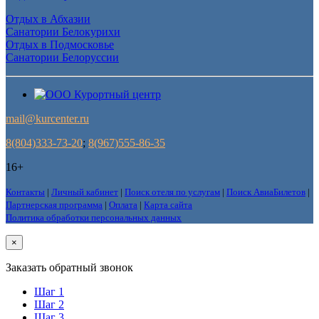
Отдых в Абхазии
Санатории Белокурихи
Отдых в Подмосковье
Санатории Белоруссии
mail@kurcenter.ru
8(804)333-73-20
;
8(967)555-86-35
16+
Контакты
|
Личный кабинет
|
Поиск отеля по услугам
|
Поиск АвиаБилетов
|
Партнерская программа
|
Оплата
|
Карта сайта
Политика обработки персональных данных
×
Заказать обратный звонок
Шаг 1
Шаг 2
Шаг 3