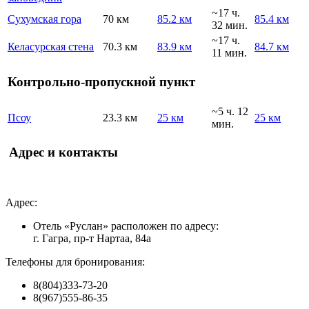
~17 ч.
Сухумская гора
70 км
85.2 км
85.4 км
32 мин.
~17 ч.
Келасурская стена
70.3 км
83.9 км
84.7 км
11 мин.
Контрольно-пропускной пункт
~5 ч. 12
Псоу
23.3 км
25 км
25 км
мин.
Адрес и контакты
Адрес:
Отель «Руслан» расположен по адресу:
г. Гагра, пр-т Нартаа, 84а
Телефоны для бронирования:
8(804)333-73-20
8(967)555-86-35