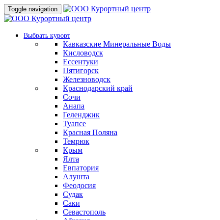
Toggle navigation
Выбрать курорт
Кавказские Минеральные Воды
Кисловодск
Ессентуки
Пятигорск
Железноводск
Краснодарский край
Сочи
Анапа
Геленджик
Туапсе
Красная Поляна
Темрюк
Крым
Ялта
Евпатория
Алушта
Феодосия
Судак
Саки
Севастополь