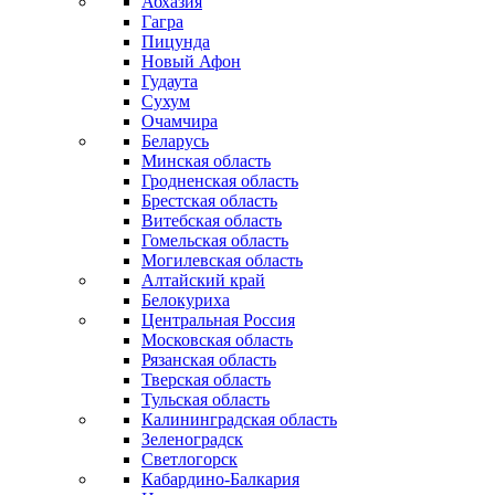
Абхазия
Гагра
Пицунда
Новый Афон
Гудаута
Сухум
Очамчира
Беларусь
Минская область
Гродненская область
Брестская область
Витебская область
Гомельская область
Могилевская область
Алтайский край
Белокуриха
Центральная Россия
Московская область
Рязанская область
Тверская область
Тульская область
Калининградская область
Зеленоградск
Светлогорск
Кабардино-Балкария