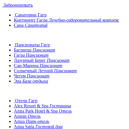
Забронировать
Санатории Гагр
Континент Гагра
Лечебно-оздоровительный комплекс
Сана
Санаторий
Пансионаты Гагр
Багрипш
Пансионат
Гагра
Пансионат
Лазурный Берег
Пансионат
Сан-Марина
Пансионат
Солнечный Летний
Пансионат
Чегем
Пансионат
Эра
База отдыха
Отели Гагр
Alex Resort & Spa
Гостиница
Amra Park Hotel & Spa
Отель
Amran
Отель
Amza
Парк-отель
Anna Saria
Гостевой дом