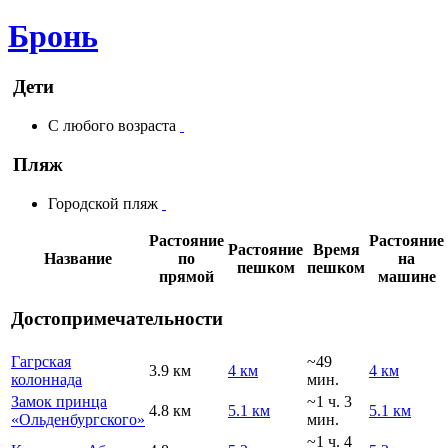
Бронь
Дети
С любого возраста
Пляж
Городской пляж
Растояние
Растояние
Растояние
Время
Название
по
на
пешком
пешком
прямой
машине
Достопримечательности
Гагрская
~49
3.9 км
4 км
4 км
колоннада
мин.
Замок принца
~1 ч. 3
4.8 км
5.1 км
5.1 км
«Ольденбургского»
мин.
~1 ч. 4