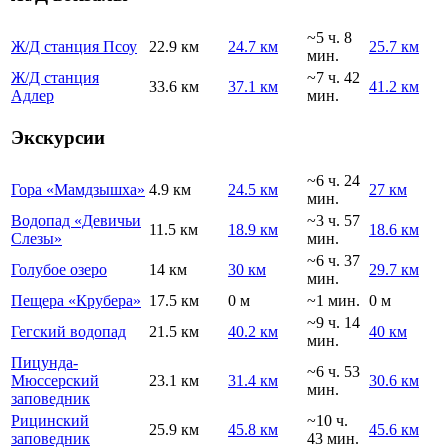
~5 ч. 8
Ж/Д станция Псоу
22.9 км
24.7 км
25.7 км
мин.
Ж/Д станция
~7 ч. 42
33.6 км
37.1 км
41.2 км
Адлер
мин.
Экскурсии
~6 ч. 24
Гора «Мамдзышха»
4.9 км
24.5 км
27 км
мин.
Водопад «Девичьи
~3 ч. 57
11.5 км
18.9 км
18.6 км
Слезы»
мин.
~6 ч. 37
Голубое озеро
14 км
30 км
29.7 км
мин.
Пещера «Крубера»
17.5 км
0 м
~1 мин.
0 м
~9 ч. 14
Гегский водопад
21.5 км
40.2 км
40 км
мин.
Пицунда-
~6 ч. 53
Мюссерский
23.1 км
31.4 км
30.6 км
мин.
заповедник
Рицинский
~10 ч.
25.9 км
45.8 км
45.6 км
заповедник
43 мин.