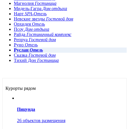
Магнолия
Гостиница
Мидель-Гагра
Дом отдыха
Нарт
SPA-Отель
Невские звезды
Гостевой дом
Орхидея
Отель
Псоу
Дом отдыха
Райда
Гостиничный комплекс
Репруа
Гостевой дом
Руно
Отель
Руслан
Отель
Сказка
Гостевой дом
Тихий Дон
Гостиница
Курорты рядом
Пицунда
26 объектов размещения