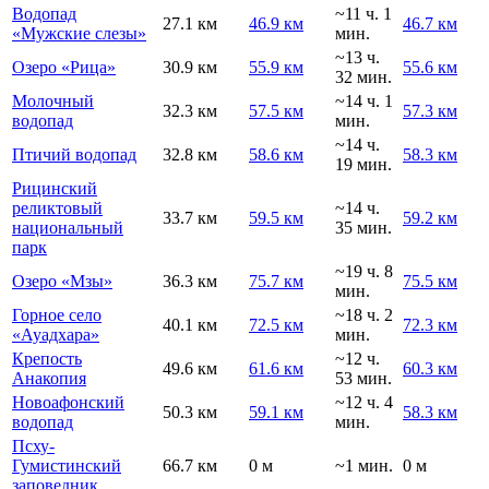
Водопад
~11 ч. 1
27.1 км
46.9 км
46.7 км
«Мужские слезы»
мин.
~13 ч.
Озеро «Рица»
30.9 км
55.9 км
55.6 км
32 мин.
Молочный
~14 ч. 1
32.3 км
57.5 км
57.3 км
водопад
мин.
~14 ч.
Птичий водопад
32.8 км
58.6 км
58.3 км
19 мин.
Рицинский
реликтовый
~14 ч.
33.7 км
59.5 км
59.2 км
национальный
35 мин.
парк
~19 ч. 8
Озеро «Мзы»
36.3 км
75.7 км
75.5 км
мин.
Горное село
~18 ч. 2
40.1 км
72.5 км
72.3 км
«Ауадхара»
мин.
Крепость
~12 ч.
49.6 км
61.6 км
60.3 км
Анакопия
53 мин.
Новоафонский
~12 ч. 4
50.3 км
59.1 км
58.3 км
водопад
мин.
Псху-
Гумистинский
66.7 км
0 м
~1 мин.
0 м
заповедник