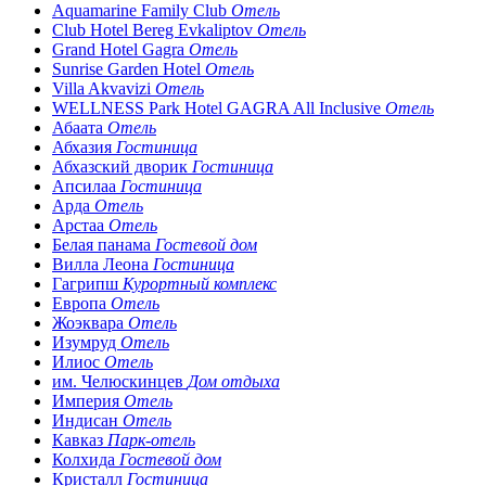
Aquamarine Family Club
Отель
Club Hotel Bereg Evkaliptov
Отель
Grand Hotel Gagra
Отель
Sunrise Garden Hotel
Отель
Villa Akvavizi
Отель
WELLNESS Park Hotel GAGRA All Inclusive
Отель
Абаата
Отель
Абхазия
Гостиница
Абхазский дворик
Гостиница
Апсилаа
Гостиница
Арда
Отель
Арстаа
Отель
Белая панама
Гостевой дом
Вилла Леона
Гостиница
Гагрипш
Курортный комплекс
Европа
Отель
Жоэквара
Отель
Изумруд
Отель
Илиос
Отель
им. Челюскинцев
Дом отдыха
Империя
Отель
Индисан
Отель
Кавказ
Парк-отель
Колхида
Гостевой дом
Кристалл
Гостиница