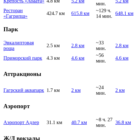
Крепость «Абаата»
4.8 км
5.2 км
5.2 км
мин.
Ресторан
~129 ч.
424.7 км
615.8 км
648.1 км
«Гагрипш»
14 мин.
Парк
Эвкалиптовая
~33
2.5 км
2.8 км
2.8 км
роща
мин.
~56
Приморский парк
4.3 км
4.6 км
4.6 км
мин.
Аттракционы
~24
Гагрский аквапарк
1.7 км
2 км
2 км
мин.
Аэропорт
~8 ч. 27
Аэропорт Адлер
31.1 км
40.7 км
36.8 км
мин.
Ж/Д вокзалы