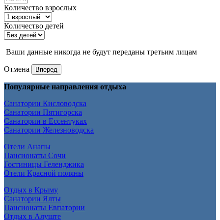
Количество взрослых
Количество детей
Ваши данные никогда не будут переданы третьим лицам
Отмена
Вперед
Популярные направления отдыха
Санатории Кисловодска
Санатории Пятигорска
Санатории в Ессентуках
Санатории Железноводска
Отели Анапы
Пансионаты Сочи
Гостиницы Геленджика
Отели Красной поляны
Отдых в Крыму
Санатории Ялты
Пансионаты Евпатории
Отдых в Алуште