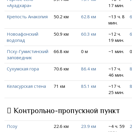
«Ауадхара»
17 мин.
Крепость Анакопия
50.2 км
62.8 км
~13 ч. 8
6
мин.
Новоафонский
50.9 км
60.3 км
~12 ч.
6
водопад
19 мин.
Псху-Гумистинский
66.8 км
0 м
~1 мин.
0
заповедник
Сухумская гора
70.6 км
86.4 км
~17 ч.
8
46 мин.
Келасурская стена
71 км
85.1 км
~17 ч.
8
25 мин.
Контрольно-пропускной пункт
Псоу
22.6 км
23.9 км
~4 ч. 59
2