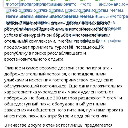
Гагрский пансионат "Чегем" - достояние абхазской
республики. Пройдя значимые исторические вехи и
устояв в конкурентной борьбе с многочисленными
отельными комплексами, "Чегем" по сей день
продолжает принимать туристов, посещающих
республику в поиске расслабляющего и
восстановительного отдыха.
Главное и самое весомое достоинство пансионата -
доброжелательный персонал, с неподдельными
улыбками и искренним гостеприимством ежедневно
обслуживающий постояльцев. Еще одна положительная
характеристика учреждения - малая удаленность от
побережья: не больше 300 метров разделяют "Чегем" и
общедоступный пляж, оборудованный уютными
заведениями общественного питания, пунктами проката
инвентаря, пляжных атрибутов и водной техники.
В качестве досуга в стенах гостиницы предлагается