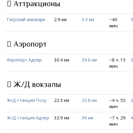
Аттракционы
Гагрский аквапарк
2.9 км
3.3 км
~40
3
мин.
Аэропорт
Аэропорт Адлер
30.4 км
39.6 км
~8 ч. 15
3
мин.
Ж/Д вокзалы
Ж/Д станция Псоу
22.3 км
23.6 км
~4 ч. 55
2
мин.
Ж/Д станция Адлер
32.9 км
36 км
~7 ч. 29
4
мин.