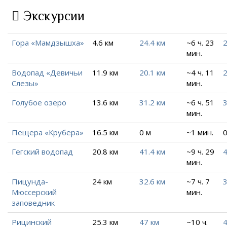
Экскурсии
Гора «Мамдзышха»
4.6 км
24.4 км
~6 ч. 23
2
мин.
Водопад «Девичьи
11.9 км
20.1 км
~4 ч. 11
2
Слезы»
мин.
Голубое озеро
13.6 км
31.2 км
~6 ч. 51
3
мин.
Пещера «Крубера»
16.5 км
0 м
~1 мин.
0
Гегский водопад
20.8 км
41.4 км
~9 ч. 29
4
мин.
Пицунда-
24 км
32.6 км
~7 ч. 7
3
Мюссерский
мин.
заповедник
Рицинский
25.3 км
47 км
~10 ч.
4