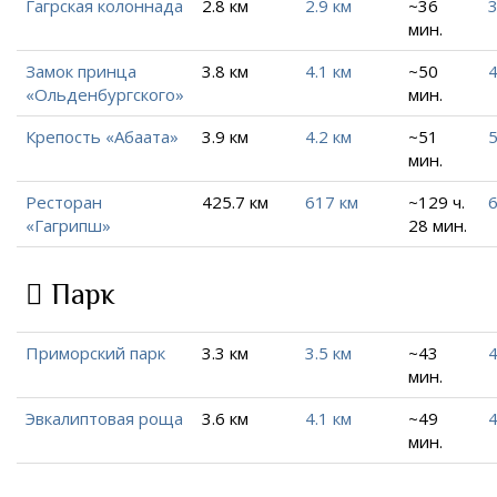
Гагрская колоннада
2.8 км
2.9 км
~36
3
мин.
Замок принца
3.8 км
4.1 км
~50
4
«Ольденбургского»
мин.
Крепость «Абаата»
3.9 км
4.2 км
~51
5
мин.
Ресторан
425.7 км
617 км
~129 ч.
6
«Гагрипш»
28 мин.
Парк
Приморский парк
3.3 км
3.5 км
~43
4
мин.
Эвкалиптовая роща
3.6 км
4.1 км
~49
4
мин.