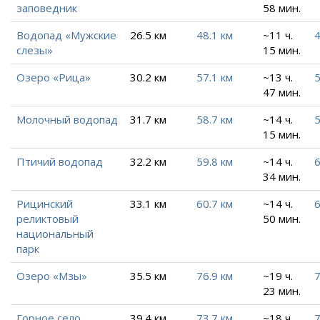
заповедник
58 мин.
Водопад «Мужские
26.5 км
48.1 км
~11 ч.
4
слезы»
15 мин.
Озеро «Рица»
30.2 км
57.1 км
~13 ч.
5
47 мин.
Молочный водопад
31.7 км
58.7 км
~14 ч.
5
15 мин.
Птичий водопад
32.2 км
59.8 км
~14 ч.
6
34 мин.
Рицинский
33.1 км
60.7 км
~14 ч.
6
реликтовый
50 мин.
национальный
парк
Озеро «Мзы»
35.5 км
76.9 км
~19 ч.
7
23 мин.
Горное село
39.4 км
73.7 км
~18 ч.
7