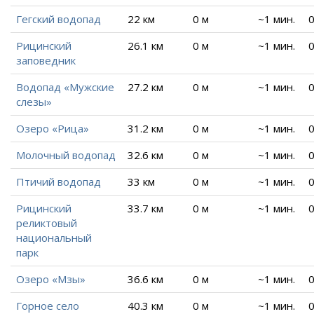
Гегский водопад
22 км
0 м
~1 мин.
0
Рицинский
26.1 км
0 м
~1 мин.
0
заповедник
Водопад «Мужские
27.2 км
0 м
~1 мин.
0
слезы»
Озеро «Рица»
31.2 км
0 м
~1 мин.
0
Молочный водопад
32.6 км
0 м
~1 мин.
0
Птичий водопад
33 км
0 м
~1 мин.
0
Рицинский
33.7 км
0 м
~1 мин.
0
реликтовый
национальный
парк
Озеро «Мзы»
36.6 км
0 м
~1 мин.
0
Горное село
40.3 км
0 м
~1 мин.
0