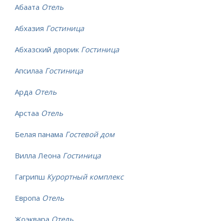
Абаата
Отель
Абхазия
Гостиница
Абхазский дворик
Гостиница
Апсилаа
Гостиница
Арда
Отель
Арстаа
Отель
Белая панама
Гостевой дом
Вилла Леона
Гостиница
Гагрипш
Курортный комплекс
Европа
Отель
Жоэквара
Отель