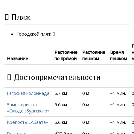
Пляж
Городской пляж
Растояние
Растояние
Время
Название
по прямой
пешком
пешком
Достопримечательности
Гагрская колоннада
5.7 км
0 м
~1 мин.
0
Замок принца
6.6 км
0 м
~1 мин.
0
«Ольденбургского»
Крепость «Абаата»
6.6 км
0 м
~1 мин.
0
Ресторан
422.9 км
0 м
~1 мин.
0