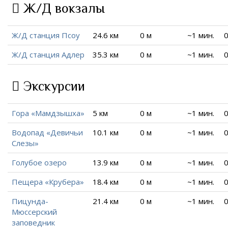
Ж/Д вокзалы
Ж/Д станция Псоу
24.6 км
0 м
~1 мин.
0
Ж/Д станция Адлер
35.3 км
0 м
~1 мин.
0
Экскурсии
Гора «Мамдзышха»
5 км
0 м
~1 мин.
0
Водопад «Девичьи
10.1 км
0 м
~1 мин.
0
Слезы»
Голубое озеро
13.9 км
0 м
~1 мин.
0
Пещера «Крубера»
18.4 км
0 м
~1 мин.
0
Пицунда-
21.4 км
0 м
~1 мин.
0
Мюссерский
заповедник