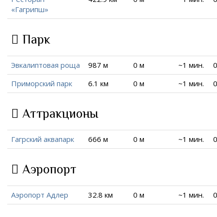
«Гагрипш»
Парк
Эвкалиптовая роща
987 м
0 м
~1 мин.
0
Приморский парк
6.1 км
0 м
~1 мин.
0
Аттракционы
Гагрский аквапарк
666 м
0 м
~1 мин.
0
Аэропорт
Аэропорт Адлер
32.8 км
0 м
~1 мин.
0