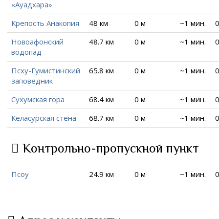
«Ауадхара»
Крепость Анакопия
48 км
0 м
~1 мин.
0
Новоафонский
48.7 км
0 м
~1 мин.
0
водопад
Псху-Гумистинский
65.8 км
0 м
~1 мин.
0
заповедник
Сухумская гора
68.4 км
0 м
~1 мин.
0
Келасурская стена
68.7 км
0 м
~1 мин.
0
Контрольно-пропускной пункт
Псоу
24.9 км
0 м
~1 мин.
0