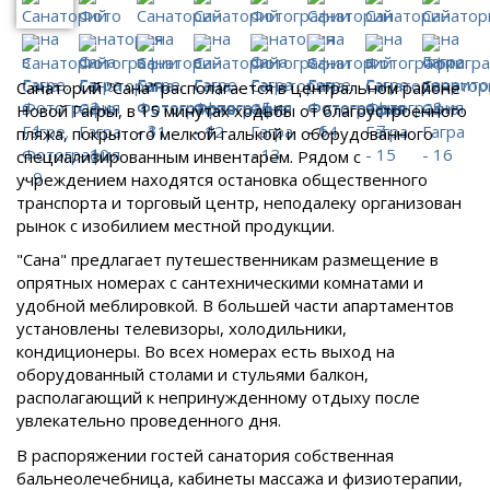
Санаторий "Сана" располагается в центральном районе
Новой Гагры, в 15 минутах ходьбы от благоустроенного
пляжа, покрытого мелкой галькой и оборудованного
специализированным инвентарем. Рядом с
учреждением находятся остановка общественного
транспорта и торговый центр, неподалеку организован
рынок с изобилием местной продукции.
"Сана" предлагает путешественникам размещение в
опрятных номерах с сантехническими комнатами и
удобной меблировкой. В большей части апартаментов
установлены телевизоры, холодильники,
кондиционеры. Во всех номерах есть выход на
оборудованный столами и стульями балкон,
располагающий к непринужденному отдыху после
увлекательно проведенного дня.
В распоряжении гостей санатория собственная
бальнеолечебница, кабинеты массажа и физиотерапии,