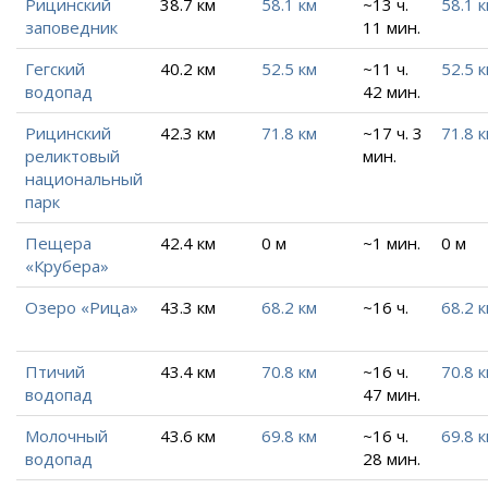
Рицинский
38.7 км
58.1 км
~13 ч.
58.1 
заповедник
11 мин.
Гегский
40.2 км
52.5 км
~11 ч.
52.5 
водопад
42 мин.
Рицинский
42.3 км
71.8 км
~17 ч. 3
71.8 
реликтовый
мин.
национальный
парк
Пещера
42.4 км
0 м
~1 мин.
0 м
«Крубера»
Озеро «Рица»
43.3 км
68.2 км
~16 ч.
68.2 
Птичий
43.4 км
70.8 км
~16 ч.
70.8 
водопад
47 мин.
Молочный
43.6 км
69.8 км
~16 ч.
69.8 
водопад
28 мин.