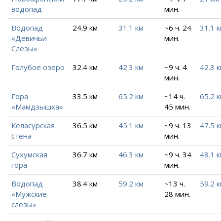
водопад
мин.
Водопад
24.9 км
31.1 км
~6 ч. 24
31.1 
«Девичьи
мин.
Слезы»
Голубое озеро
32.4 км
42.3 км
~9 ч. 4
42.3 
мин.
Гора
33.5 км
65.2 км
~14 ч.
65.2 
«Мамдзышха»
45 мин.
Келасурская
36.5 км
45.1 км
~9 ч. 13
47.5 
стена
мин.
Сухумская
36.7 км
46.3 км
~9 ч. 34
48.1 
гора
мин.
Водопад
38.4 км
59.2 км
~13 ч.
59.2 
«Мужские
28 мин.
слезы»