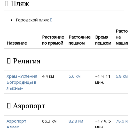
Пляж
Городской пляж
Расто
Растояние
Растояние
Время
на
Название
по прямой
пешком
пешком
маши
Религия
Храм «Успения
4.4 км
5.6 км
~1 ч. 11
6.8 км
Богородицы в
мин.
Лыхны»
Аэропорт
Аэропорт
66.3 км
82.8 км
~17 ч. 5
78.6 
Адлер
мин.