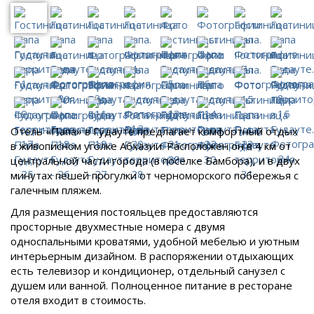
Отель «Папа» в Гудауте предлагает комфортный отдых
в живописном уголке Абхазии. Расположен он в 4 км от
центральной части города (в поселке Бамбора), и в двух
минутах пешей прогулки от черноморского побережья с
галечным пляжем.
Для размещения постояльцев предоставляются
просторные двухместные номера с двумя
односпальными кроватями, удобной мебелью и уютным
интерьерным дизайном. В распоряжении отдыхающих
есть телевизор и кондиционер, отдельный санузел с
душем или ванной. Полноценное питание в ресторане
отеля входит в стоимость.