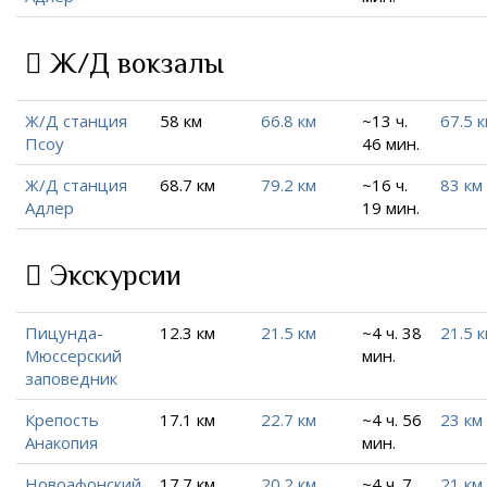
Ж/Д вокзалы
Ж/Д станция
58 км
66.8 км
~13 ч.
67.5 
Псоу
46 мин.
Ж/Д станция
68.7 км
79.2 км
~16 ч.
83 км
Адлер
19 мин.
Экскурсии
Пицунда-
12.3 км
21.5 км
~4 ч. 38
21.5 
Мюссерский
мин.
заповедник
Крепость
17.1 км
22.7 км
~4 ч. 56
23 км
Анакопия
мин.
Новоафонский
17.7 км
20.2 км
~4 ч. 7
21 км