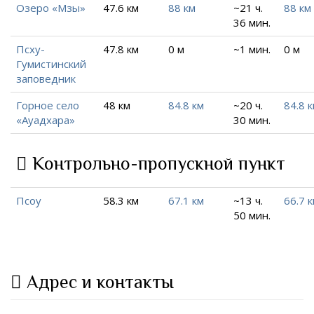
Озеро «Мзы»
47.6 км
88 км
~21 ч.
88 км
36 мин.
Псху-
47.8 км
0 м
~1 мин.
0 м
Гумистинский
заповедник
Горное село
48 км
84.8 км
~20 ч.
84.8 
«Ауадхара»
30 мин.
Контрольно-пропускной пункт
Псоу
58.3 км
67.1 км
~13 ч.
66.7 
50 мин.
Адрес и контакты