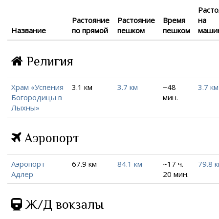
Расто
Растояние
Растояние
Время
на
Название
по прямой
пешком
пешком
маши
Религия
Храм «Успения
3.1 км
3.7 км
~48
3.7 км
Богородицы в
мин.
Лыхны»
Аэропорт
Аэропорт
67.9 км
84.1 км
~17 ч.
79.8 
Адлер
20 мин.
Ж/Д вокзалы