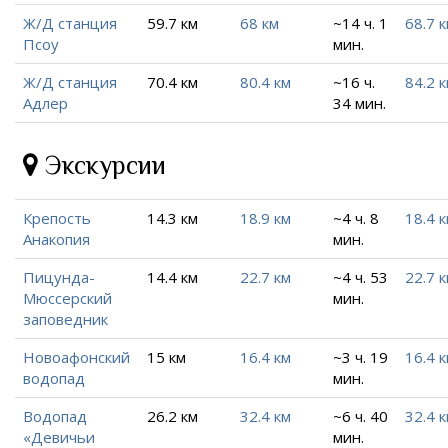
Ж/Д станция
59.7 км
68 км
~14 ч. 1
68.7 
Псоу
мин.
Ж/Д станция
70.4 км
80.4 км
~16 ч.
84.2 
Адлер
34 мин.
Экскурсии
Крепость
14.3 км
18.9 км
~4 ч. 8
18.4 
Анакопия
мин.
Пицунда-
14.4 км
22.7 км
~4 ч. 53
22.7 
Мюссерский
мин.
заповедник
Новоафонский
15 км
16.4 км
~3 ч. 19
16.4 
водопад
мин.
Водопад
26.2 км
32.4 км
~6 ч. 40
32.4 
«Девичьи
мин.