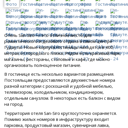
Отель San-Siro — это отличное место для
романтического и делового отдыха в самом центре
Гудауты. Новые корпуса гостиницы находятся в 400
метрах от городского пляжа. Рядом есть красивый парк,
магазины, рестораны, столовые и кафе, где можно
организовать полноценное питание.
В гостинице есть несколько вариантов размещения.
Постояльцам предоставляются двухместные номера
разной категории с роскошной и удобной мебелью,
телевизором, холодильником, кондиционером,
отдельным санузлом. В некоторых есть балкон с видом
на город.
Территория отеля San-Siro круглосуточно охраняется.
Помимо жилых номеров в инфраструктуру входит
парковка, продуктовый магазин, сувенирная лавка,