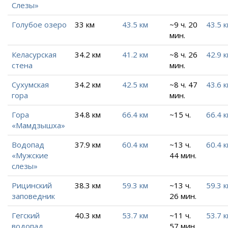
Слезы»
Голубое озеро
33 км
43.5 км
~9 ч. 20
43.5 
мин.
Келасурская
34.2 км
41.2 км
~8 ч. 26
42.9 
стена
мин.
Сухумская
34.2 км
42.5 км
~8 ч. 47
43.6 
гора
мин.
Гора
34.8 км
66.4 км
~15 ч.
66.4 
«Мамдзышха»
Водопад
37.9 км
60.4 км
~13 ч.
60.4 
«Мужские
44 мин.
слезы»
Рицинский
38.3 км
59.3 км
~13 ч.
59.3 
заповедник
26 мин.
Гегский
40.3 км
53.7 км
~11 ч.
53.7 
водопад
57 мин.