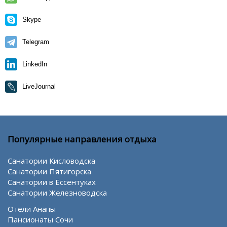
Skype
Telegram
LinkedIn
LiveJournal
Популярные направления отдыха
Санатории Кисловодска
Санатории Пятигорска
Санатории в Ессентуках
Санатории Железноводска
Отели Анапы
Пансионаты Сочи