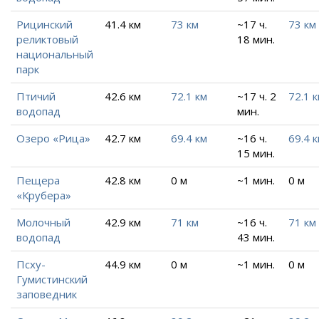
Рицинский
41.4 км
73 км
~17 ч.
73 км
реликтовый
18 мин.
национальный
парк
Птичий
42.6 км
72.1 км
~17 ч. 2
72.1 
водопад
мин.
Озеро «Рица»
42.7 км
69.4 км
~16 ч.
69.4 
15 мин.
Пещера
42.8 км
0 м
~1 мин.
0 м
«Крубера»
Молочный
42.9 км
71 км
~16 ч.
71 км
водопад
43 мин.
Псху-
44.9 км
0 м
~1 мин.
0 м
Гумистинский
заповедник