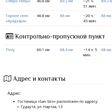
Озеро «Мзы»
46.8 км
89.2 км
~21 ч.
89.2 
51 мин.
Горное село
46.8 км
86 км
~20 ч.
86 км
«Ауадхара»
45 мин.
Контрольно-пропускной пункт
Псоу
60.1 км
68.4 км
~14 ч. 5
68 км
мин.
Адрес и контакты
Адрес:
Гостиница «San-Siro» расположен по адресу:
г. Гудаута, ул. Нартаа, 13