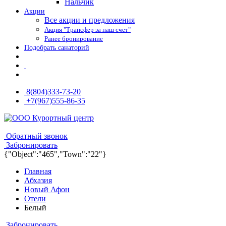
Нальчик
Акции
Все акции и предложения
Акция "Трансфер за наш счет"
Ранее бронирование
Подобрать санаторий
8(804)333-73-20
+7(967)555-86-35
8(804)333-73-20
8(967)555-86-35
Обратный звонок
Забронировать
{"Object":"465","Town":"22"}
Главная
Абхазия
Новый Афон
Отели
Белый
Забронировать