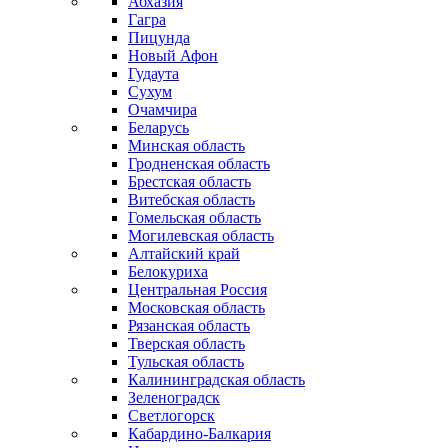
Абхазия
Гагра
Пицунда
Новый Афон
Гудаута
Сухум
Очамчира
Беларусь
Минская область
Гродненская область
Брестская область
Витебская область
Гомельская область
Могилевская область
Алтайский край
Белокуриха
Центральная Россия
Московская область
Рязанская область
Тверская область
Тульская область
Калининградская область
Зеленоградск
Светлогорск
Кабардино-Балкария