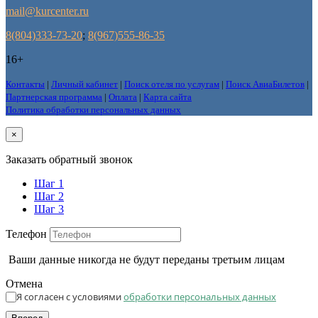
mail@kurcenter.ru
8(804)333-73-20
;
8(967)555-86-35
16+
Контакты
|
Личный кабинет
|
Поиск отеля по услугам
|
Поиск АвиаБилетов
|
Партнерская программа
|
Оплата
|
Карта сайта
Политика обработки персональных данных
×
Заказать обратный звонок
Шаг 1
Шаг 2
Шаг 3
Телефон
Ваши данные никогда не будут переданы третьим лицам
Отмена
Я согласен с условиями
обработки персональных данных