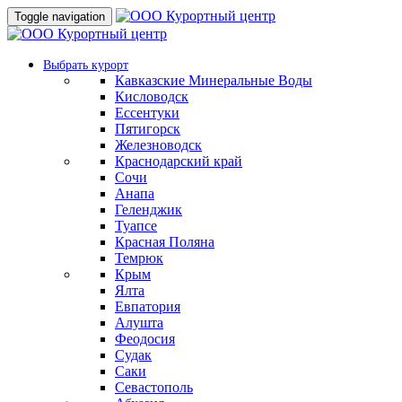
Toggle navigation
Выбрать курорт
Кавказские Минеральные Воды
Кисловодск
Ессентуки
Пятигорск
Железноводск
Краснодарский край
Сочи
Анапа
Геленджик
Туапсе
Красная Поляна
Темрюк
Крым
Ялта
Евпатория
Алушта
Феодосия
Судак
Саки
Севастополь