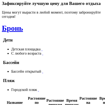
Зафиксируйте лучшую цену для Вашего отдыха
Цены могут вырасти в любой момент, поэтому забронируйте
сегодня!
Бронь
Дети
Детская площадка
С любого возраста
Бассейн
Бассейн открытый
Пляж
Городской пляж
Растояние
Растояние
Вр
Растояние
Время
Название
по
на
н
пешком
пешком