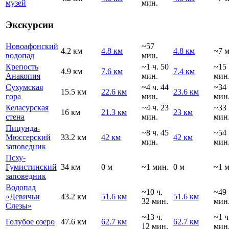
музей
мин.
Экскурсии
Новоафонский
~57
4.2 км
4.8 км
4.8 км
~7 
водопад
мин.
Крепость
~1 ч. 50
~15
4.9 км
7.6 км
7.4 км
Анакопия
мин.
мин
Сухумская
~4 ч. 44
~34
15.5 км
22.6 км
23.6 км
гора
мин.
мин
Келасурская
~4 ч. 23
~33
16 км
21.3 км
23 км
стена
мин.
мин
Пицунда-
~8 ч. 45
~54
Мюссерский
33.2 км
42 км
42 км
мин.
мин
заповедник
Псху-
Гумистинский
34 км
0 м
~1 мин.
0 м
~1 
заповедник
Водопад
~10 ч.
~49
«Девичьи
43.2 км
51.6 км
51.6 км
32 мин.
мин
Слезы»
~13 ч.
~1 ч
Голубое озеро
47.6 км
62.7 км
62.7 км
12 мин.
мин