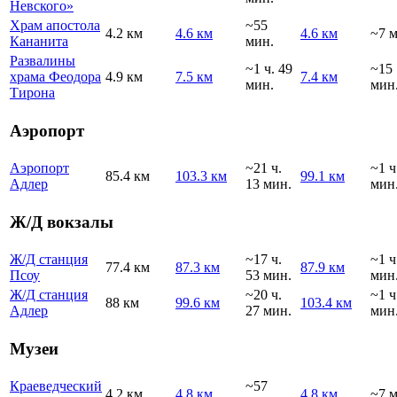
Невского»
Храм апостола
~55
4.2 км
4.6 км
4.6 км
~7 
Кананита
мин.
Развалины
~1 ч. 49
~15
храма Феодора
4.9 км
7.5 км
7.4 км
мин.
мин
Тирона
Аэропорт
Аэропорт
~21 ч.
~1 ч
85.4 км
103.3 км
99.1 км
Адлер
13 мин.
мин
Ж/Д вокзалы
Ж/Д станция
~17 ч.
~1 ч
77.4 км
87.3 км
87.9 км
Псоу
53 мин.
мин
Ж/Д станция
~20 ч.
~1 ч
88 км
99.6 км
103.4 км
Адлер
27 мин.
мин
Музеи
Краеведческий
~57
4.2 км
4.8 км
4.8 км
~7 