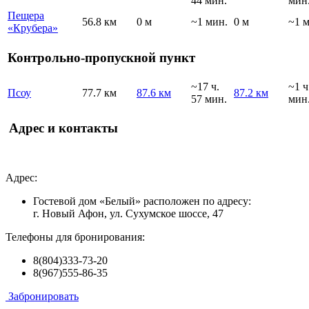
44 мин.
мин
Пещера
56.8 км
0 м
~1 мин.
0 м
~1 
«Крубера»
Контрольно-пропускной пункт
~17 ч.
~1 ч
Псоу
77.7 км
87.6 км
87.2 км
57 мин.
мин
Адрес и контакты
Адрес:
Гостевой дом «Белый» расположен по адресу:
г. Новый Афон, ул. Сухумское шоссе, 47
Телефоны для бронирования:
8(804)333-73-20
8(967)555-86-35
Забронировать