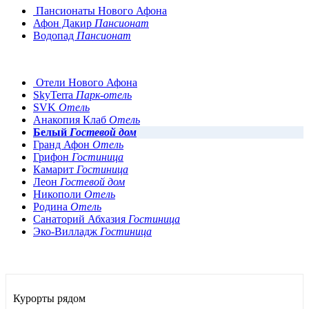
Пансионаты Нового Афона
Афон Дакир
Пансионат
Водопад
Пансионат
Отели Нового Афона
SkyTerra
Парк-отель
SVK
Отель
Анакопия Клаб
Отель
Белый
Гостевой дом
Гранд Афон
Отель
Грифон
Гостиница
Камарит
Гостиница
Леон
Гостевой дом
Никополи
Отель
Родина
Отель
Санаторий Абхазия
Гостиница
Эко-Вилладж
Гостиница
Курорты рядом