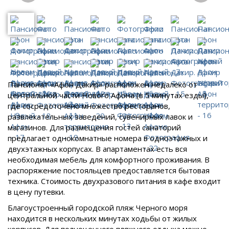
Пансионат «Афон Дакир» расположен недалеко от
центральной части Нового Афона (в 5 минутах езды),
где сосредоточено множество ресторанов,
развлекательных заведений, сувенирных лавок и
магазинов. Для размещения гостей санаторий
предлагает однокомнатные номера в одноэтажных и
двухэтажных корпусах. В апартаментах есть вся
необходимая мебель для комфортного проживания. В
распоряжение постояльцев предоставляется бытовая
техника. Стоимость двухразового питания в кафе входит
в цену путевки.
Благоустроенный городской пляж Черного моря
находится в нескольких минутах ходьбы от жилых