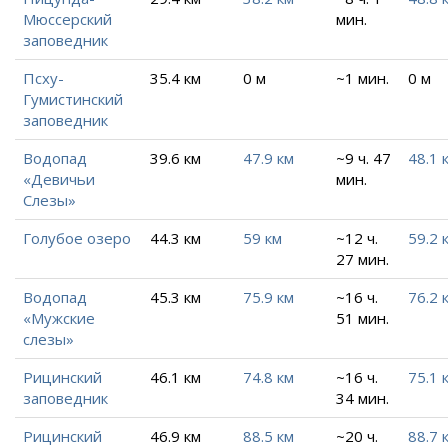
Мюссерский
мин.
заповедник
Псху-
35.4 км
0 м
~1 мин.
0 м
Гумистинский
заповедник
Водопад
39.6 км
47.9 км
~9 ч. 47
48.1 
«Девичьи
мин.
Слезы»
Голубое озеро
44.3 км
59 км
~12 ч.
59.2 
27 мин.
Водопад
45.3 км
75.9 км
~16 ч.
76.2 
«Мужские
51 мин.
слезы»
Рицинский
46.1 км
74.8 км
~16 ч.
75.1 
заповедник
34 мин.
Рицинский
46.9 км
88.5 км
~20 ч.
88.7 