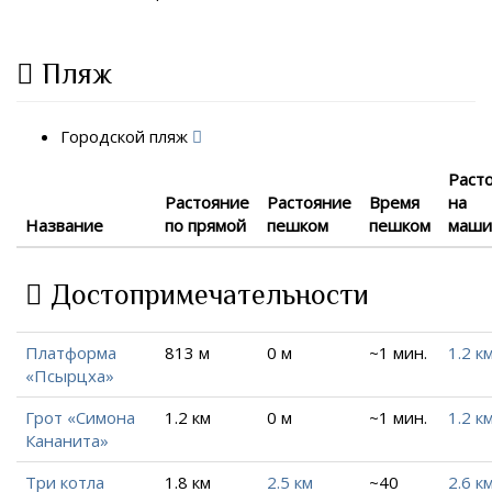
Пляж
Городской пляж
Раст
Растояние
Растояние
Время
на
Название
по прямой
пешком
пешком
маши
Достопримечательности
Платформа
813 м
0 м
~1 мин.
1.2 к
«Псырцха»
Грот «Симона
1.2 км
0 м
~1 мин.
1.2 к
Кананита»
Три котла
1.8 км
2.5 км
~40
2.6 к