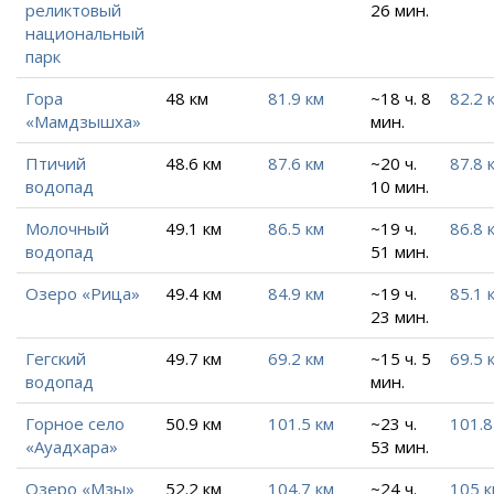
реликтовый
26 мин.
национальный
парк
Гора
48 км
81.9 км
~18 ч. 8
82.2 
«Мамдзышха»
мин.
Птичий
48.6 км
87.6 км
~20 ч.
87.8 
водопад
10 мин.
Молочный
49.1 км
86.5 км
~19 ч.
86.8 
водопад
51 мин.
Озеро «Рица»
49.4 км
84.9 км
~19 ч.
85.1 
23 мин.
Гегский
49.7 км
69.2 км
~15 ч. 5
69.5 
водопад
мин.
Горное село
50.9 км
101.5 км
~23 ч.
101.8
«Ауадхара»
53 мин.
Озеро «Мзы»
52.2 км
104.7 км
~24 ч.
105 к