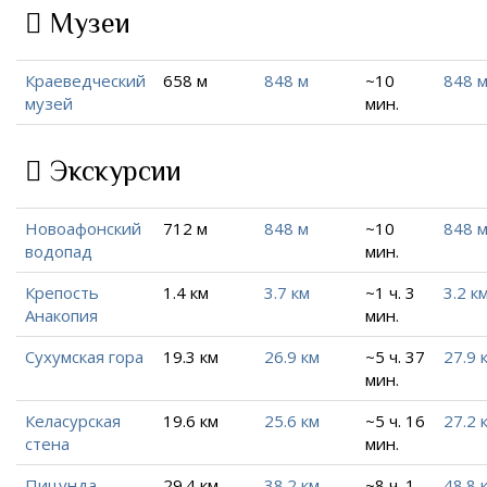
Музеи
Краеведческий
658 м
848 м
~10
848 
музей
мин.
Экскурсии
Новоафонский
712 м
848 м
~10
848 
водопад
мин.
Крепость
1.4 км
3.7 км
~1 ч. 3
3.2 к
Анакопия
мин.
Сухумская гора
19.3 км
26.9 км
~5 ч. 37
27.9 
мин.
Келасурская
19.6 км
25.6 км
~5 ч. 16
27.2 
стена
мин.
Пицунда-
29.4 км
38.2 км
~8 ч. 1
48.8 