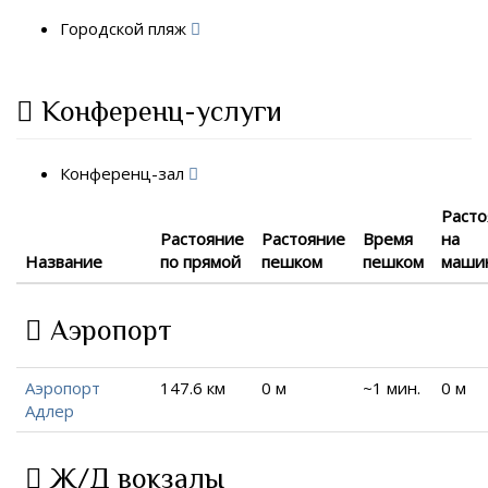
Городской пляж
Конференц-услуги
Конференц-зал
Расто
Растояние
Растояние
Время
на
Название
по прямой
пешком
пешком
маши
Аэропорт
Аэропорт
147.6 км
0 м
~1 мин.
0 м
Адлер
Ж/Д вокзалы