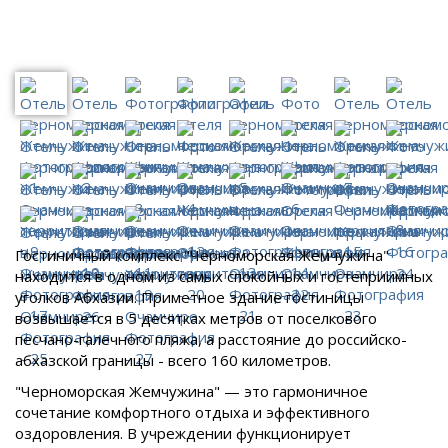
Гостиничный комплекс "Черноморская Жемчужина"
находится в одном из самых спокойных и гостеприимных
уголков Абхазии. Приметное здание гостиницы
возвышается в 5 десятках метров от поселкового
песчано-галечного пляжа, а расстояние до российско-
абхазской границы - всего 160 километров.
"Черноморская Жемчужина" — это гармоничное
сочетание комфортного отдыха и эффективного
оздоровления. В учреждении функционирует