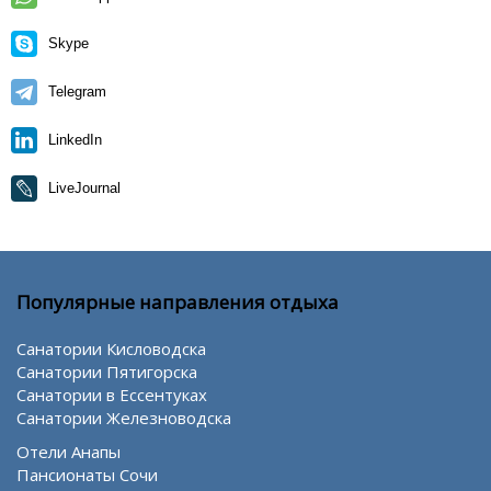
Skype
Telegram
LinkedIn
LiveJournal
Популярные направления отдыха
Санатории Кисловодска
Санатории Пятигорска
Санатории в Ессентуках
Санатории Железноводска
Отели Анапы
Пансионаты Сочи