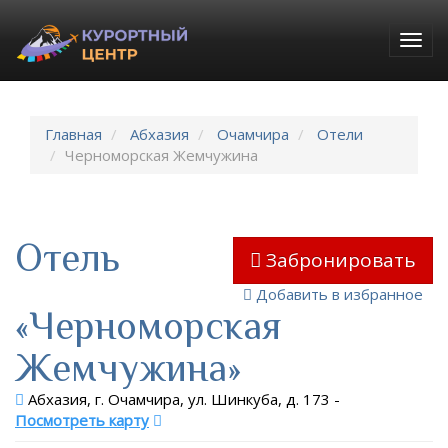
Togg
navig
Главная
Абхазия
Очамчира
Отели
Черноморская Жемчужина
Отель
Забронировать
Добавить в избранное
«Черноморская
Жемчужина»
Абхазия, г. Очамчира, ул. Шинкуба, д. 173
-
Посмотреть карту