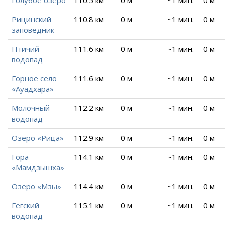
Голубое озеро
110.5 км
0 м
~1 мин.
0 м
Рицинский
110.8 км
0 м
~1 мин.
0 м
заповедник
Птичий
111.6 км
0 м
~1 мин.
0 м
водопад
Горное село
111.6 км
0 м
~1 мин.
0 м
«Ауадхара»
Молочный
112.2 км
0 м
~1 мин.
0 м
водопад
Озеро «Рица»
112.9 км
0 м
~1 мин.
0 м
Гора
114.1 км
0 м
~1 мин.
0 м
«Мамдзышха»
Озеро «Мзы»
114.4 км
0 м
~1 мин.
0 м
Гегский
115.1 км
0 м
~1 мин.
0 м
водопад