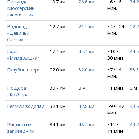
Пицунда-
10.7 км
26.6 км
~6 ч. 6
34.2
Мюссерский
мин.
заповедник
Водопад
12.7 км
21.5 км
~4 ч. 24
22.2
«Девичьи
мин.
Слезы»
Гора
17.4 км
44.4 км
~10 ч.
44.5
«Мамдзышха»
30 мин.
Голубое озеро
22.6 км
32.6 км
~7 ч. 4
33.3
мин.
Пещера
30.7 км
0 м
~1 мин.
0 м
«Крубера»
Гегский водопад
32.1 км
42.8 км
~9 ч. 42
43.6
мин.
Рицинский
34.1 км
48.4 км
~11 ч.
49.2
заповедник
11 мин.