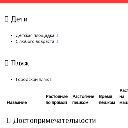
Дети
Детская площадка
С любого возраста
Пляж
Городской пляж
Рас
Растояние
Растояние
Время
на
Название
по прямой
пешком
пешком
маш
Достопримечательности