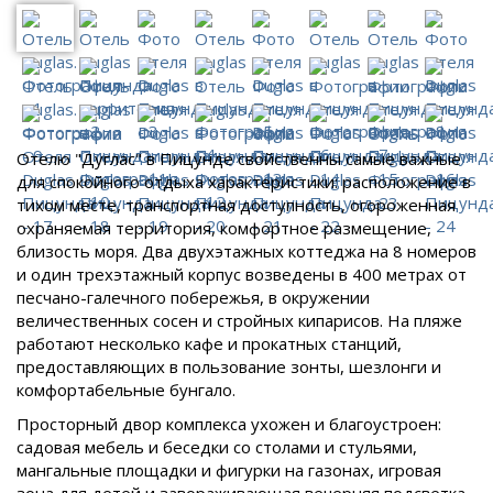
Отелю "Дуглас" в Пицунде свойственны самые важные
для спокойного отдыха характеристики: расположение в
тихом месте, транспортная доступность, огороженная
охраняемая территория, комфортное размещение,
близость моря. Два двухэтажных коттеджа на 8 номеров
и один трехэтажный корпус возведены в 400 метрах от
песчано-галечного побережья, в окружении
величественных сосен и стройных кипарисов. На пляже
работают несколько кафе и прокатных станций,
предоставляющих в пользование зонты, шезлонги и
комфортабельные бунгало.
Просторный двор комплекса ухожен и благоустроен:
садовая мебель и беседки со столами и стульями,
мангальные площадки и фигурки на газонах, игровая