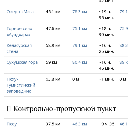
47 мин.
Озеро «Мзы»
45.1 км
78.3 км
~19 ч.
79.1
36 мин.
Горное село
47.6 км
75.1 км
~18 ч.
75.9
«Ауадхара»
30 мин.
Келасурская
58.9 км
79.1 км
~16 ч.
88.3
стена
25 мин.
Сухумская гора
59 км
80.4 км
~16 ч.
89 
45 мин.
Псху-
63.8 км
0 м
~1 мин.
0 м
Гумистинский
заповедник
Контрольно-пропускной пункт
Псоу
37.5 км
46.3 км
~9 ч. 35
46.1