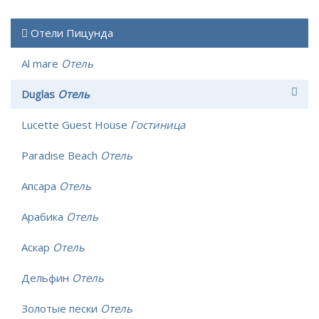
Отели Пицунда
Al mare
Отель
Duglas
Отель
Lucette Guest House
Гостиница
Paradise Beach
Отель
Апсара
Отель
Арабика
Отель
Аскар
Отель
Дельфин
Отель
Золотые пески
Отель