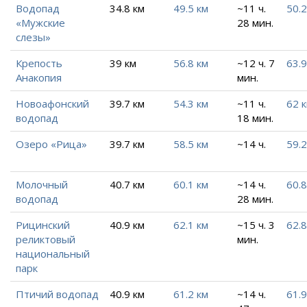
Водопад
34.8 км
49.5 км
~11 ч.
50.2
«Мужские
28 мин.
слезы»
Крепость
39 км
56.8 км
~12 ч. 7
63.9
Анакопия
мин.
Новоафонский
39.7 км
54.3 км
~11 ч.
62 
водопад
18 мин.
Озеро «Рица»
39.7 км
58.5 км
~14 ч.
59.2
Молочный
40.7 км
60.1 км
~14 ч.
60.8
водопад
28 мин.
Рицинский
40.9 км
62.1 км
~15 ч. 3
62.8
реликтовый
мин.
национальный
парк
Птичий водопад
40.9 км
61.2 км
~14 ч.
61.9