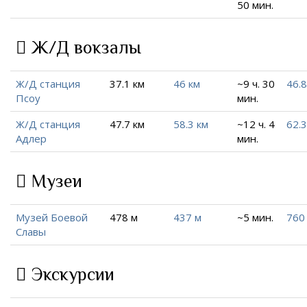
50 мин.
Ж/Д вокзалы
Ж/Д станция
37.1 км
46 км
~9 ч. 30
46.8
Псоу
мин.
Ж/Д станция
47.7 км
58.3 км
~12 ч. 4
62.3
Адлер
мин.
Музеи
Музей Боевой
478 м
437 м
~5 мин.
760
Славы
Экскурсии