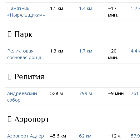
Памятник
1.1 км
1.4 км
~17
1.2 
«Ныряльщикам»
мин.
Парк
Реликтовая
1.3 км
1.7 км
~20
4.4 
сосновая роща
мин.
Религия
Андреевский
528 м
799 м
~9 мин.
761
собор
Аэропорт
Аэропорт Адлер
45.6 км
62 км
~12 ч.
57.9