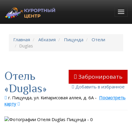
Togg
navig
Главная
Абхазия
Пицунда
Отели
Duglas
Отель
Забронировать
«Duglas»
Добавить в избранное
г. Пицунда, ул. Кипарисовая аллея, д. 6А
-
Посмотреть
карту