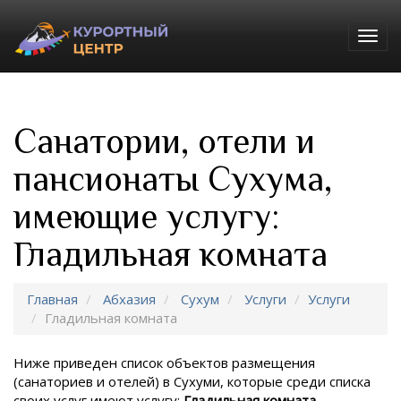
Togg
navig
Санатории, отели и
пансионаты Сухума,
имеющие услугу:
Гладильная комната
Главная
Абхазия
Сухум
Услуги
Услуги
Гладильная комната
Ниже приведен список объектов размещения
(санаториев и отелей) в
Сухуми, которые среди списка
своих услуг имеют услугу:
Гладильная комната
.