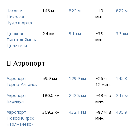
Часовня
146 м
822 м
~10
822 м
Николая
мин.
Чудотворца
Церковь
2.4 км
3.1 км
~38
3.3 км
Пантелеймона
мин.
Целителя
Аэропорт
Аэропорт
59.9 км
129.9 км
~26 ч.
145.3
Горно-Алтайск
12 мин.
Аэропорт
180.6 км
242.8 км
~49 ч. 5
247 к
Барнаул
мин.
Аэропорт
369.2 км
432.1 км
~87 ч. 8
435.9
Новосибирск
мин.
«Толмачево»