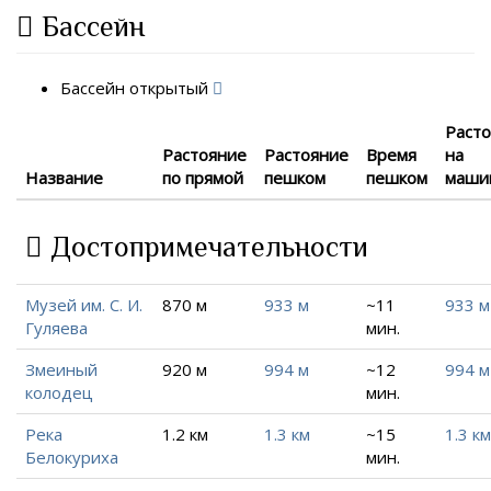
Бассейн
Бассейн открытый
Раст
Растояние
Растояние
Время
на
Название
по прямой
пешком
пешком
маши
Достопримечательности
Музей им. С. И.
870 м
933 м
~11
933 м
Гуляева
мин.
Змеиный
920 м
994 м
~12
994 м
колодец
мин.
Река
1.2 км
1.3 км
~15
1.3 км
Белокуриха
мин.