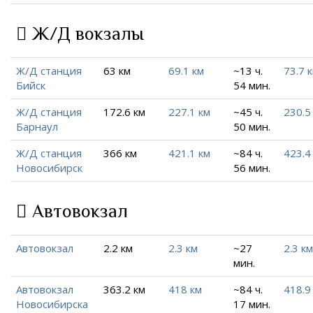
Ж/Д вокзалы
Ж/Д станция
63 км
69.1 км
~13 ч.
73.7 
Бийск
54 мин.
Ж/Д станция
172.6 км
227.1 км
~45 ч.
230.5
Барнаул
50 мин.
Ж/Д станция
366 км
421.1 км
~84 ч.
423.4
Новосибирск
56 мин.
Автовокзал
Автовокзал
2.2 км
2.3 км
~27
2.3 км
мин.
Автовокзал
363.2 км
418 км
~84 ч.
418.9
Новосибирска
17 мин.