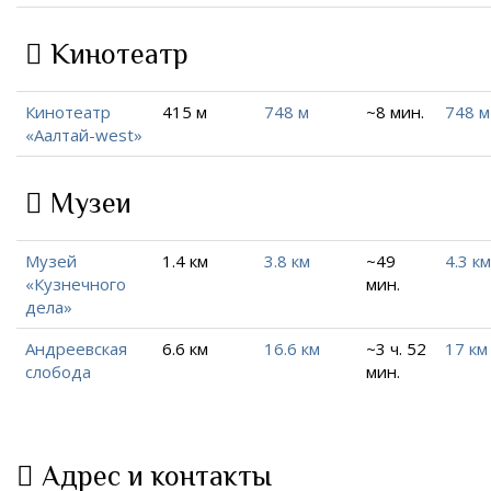
Кинотеатр
Кинотеатр
415 м
748 м
~8 мин.
748 м
«Аалтай-west»
Музеи
Музей
1.4 км
3.8 км
~49
4.3 км
«Кузнечного
мин.
дела»
Андреевская
6.6 км
16.6 км
~3 ч. 52
17 км
слобода
мин.
Адрес и контакты