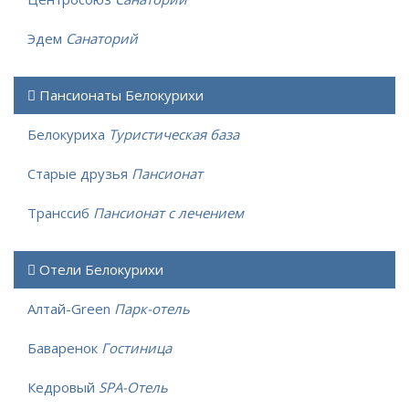
Эдем
Санаторий
Пансионаты Белокурихи
Белокуриха
Туристическая база
Старые друзья
Пансионат
Транссиб
Пансионат с лечением
Отели Белокурихи
Алтай-Green
Парк-отель
Баваренок
Гостиница
Кедровый
SPA-Отель