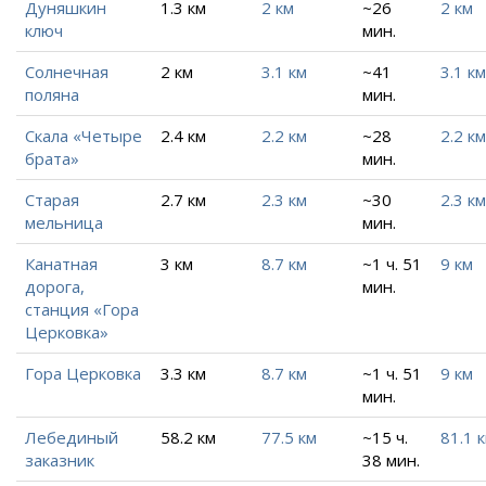
Дуняшкин
1.3 км
2 км
~26
2 км
ключ
мин.
Солнечная
2 км
3.1 км
~41
3.1 км
поляна
мин.
Скала «Четыре
2.4 км
2.2 км
~28
2.2 км
брата»
мин.
Старая
2.7 км
2.3 км
~30
2.3 км
мельница
мин.
Канатная
3 км
8.7 км
~1 ч. 51
9 км
дорога,
мин.
станция «Гора
Церковка»
Гора Церковка
3.3 км
8.7 км
~1 ч. 51
9 км
мин.
Лебединый
58.2 км
77.5 км
~15 ч.
81.1 
заказник
38 мин.