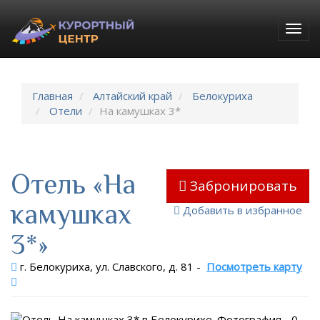
Togg
navig
Главная
Алтайский край
Белокуриха
Отели
На камушках 3*
Отель «На
Забронировать
камушках
Добавить в избранное
3*»
г. Белокуриха, ул. Славского, д. 81
-
Посмотреть карту