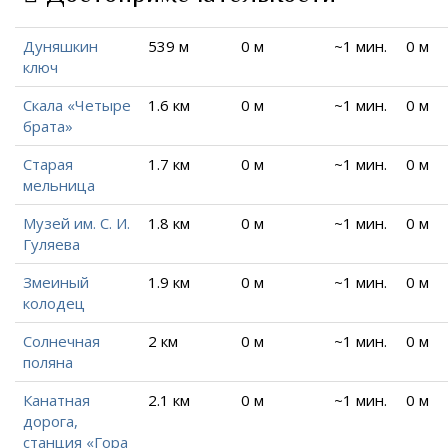
Дуняшкин
539 м
0 м
~1 мин.
0 м
ключ
Скала «Четыре
1.6 км
0 м
~1 мин.
0 м
брата»
Старая
1.7 км
0 м
~1 мин.
0 м
мельница
Музей им. С. И.
1.8 км
0 м
~1 мин.
0 м
Гуляева
Змеиный
1.9 км
0 м
~1 мин.
0 м
колодец
Солнечная
2 км
0 м
~1 мин.
0 м
поляна
Канатная
2.1 км
0 м
~1 мин.
0 м
дорога,
станция «Гора