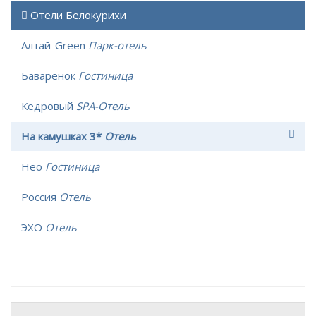
Отели Белокурихи
Алтай-Green
Парк-отель
Баваренок
Гостиница
Кедровый
SPA-Отель
На камушках 3*
Отель
Нео
Гостиница
Россия
Отель
ЭХО
Отель