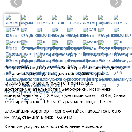
Отель "На камушках 3*" в Белокурихе является одним из
популярных мест для отдыха в Алтайском крае.
Отель удобно расположен относительно
достопримечательностей
Белокурихи, Источники
минеральных вод - 2.9 км, Дуняшкин ключ - 539 м, Скала
«Четыре брата» - 1.6 км, Старая мельница - 1.7 км
Ближайший Аэропорт Горно-Алтайск находится в 60.6
км, Ж/Д станция Бийск - 63.9 км
К вашим услугам комфортабельные номера, а