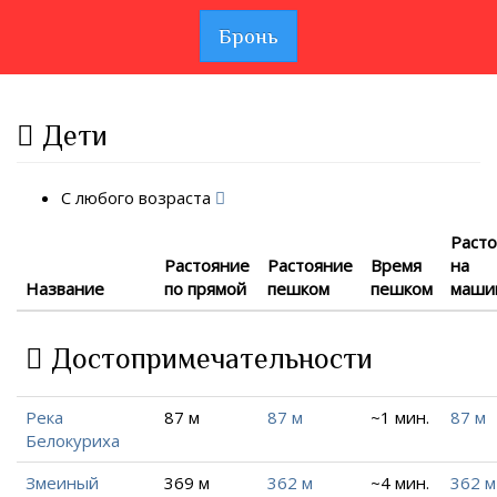
Бронь
Дети
С любого возраста
Раст
Растояние
Растояние
Время
на
Название
по прямой
пешком
пешком
маши
Достопримечательности
Река
87 м
87 м
~1 мин.
87 м
Белокуриха
Змеиный
369 м
362 м
~4 мин.
362 м