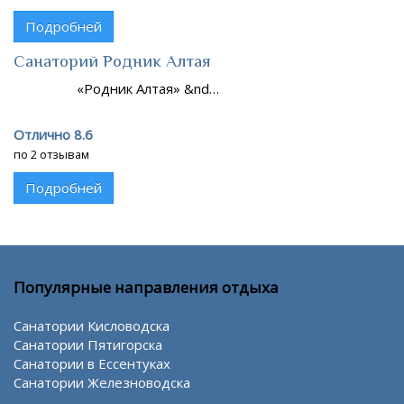
Подробней
Санаторий Родник Алтая
«Родник Алтая» &nd…
Отлично 8.6
по 2 отзывам
Подробней
Популярные направления отдыха
Санатории Кисловодска
Санатории Пятигорска
Санатории в Ессентуках
Санатории Железноводска