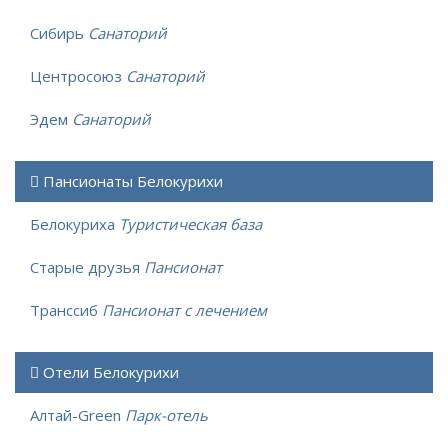
Сибирь
Санаторий
Центросоюз
Санаторий
Эдем
Санаторий
Пансионаты Белокурихи
Белокуриха
Туристическая база
Старые друзья
Пансионат
Транссиб
Пансионат с лечением
Отели Белокурихи
Алтай-Green
Парк-отель