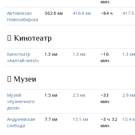
мин.
Автовокзал
362.6 км
416.6 км
~84 ч.
417.5
Новосибирска
Кинотеатр
Кинотеатр
1.3 км
1.3 км
~16
1.3 км
«Аалтай-west»
мин.
Музеи
Музей
1.5 км
2.5 км
~33
2.9 км
«Кузнечного
мин.
дела»
Андреевская
7.7 км
15.1 км
~3 ч. 32
15.4 
слобода
мин.