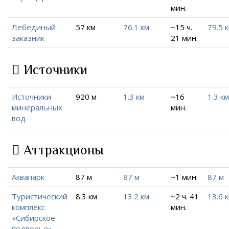
мин.
Лебединый
57 км
76.1 км
~15 ч.
79.5 
заказник
21 мин.
Источники
Источники
920 м
1.3 км
~16
1.3 км
минеральных
мин.
вод
Аттракционы
Аквапарк
87 м
87 м
~1 мин.
87 м
Туристический
8.3 км
13.2 км
~2 ч. 41
13.6 
комплекс
мин.
«Сибирское
подворье»