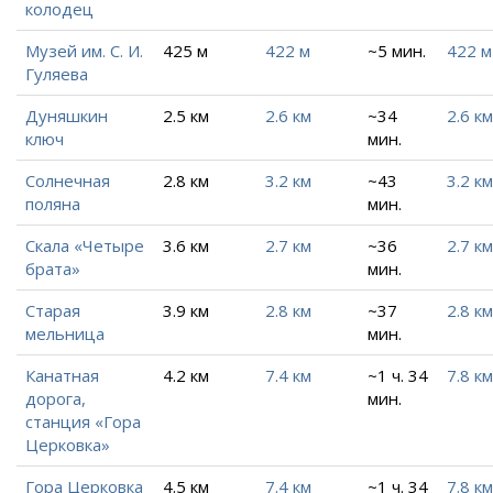
колодец
Музей им. С. И.
425 м
422 м
~5 мин.
422 м
Гуляева
Дуняшкин
2.5 км
2.6 км
~34
2.6 км
ключ
мин.
Солнечная
2.8 км
3.2 км
~43
3.2 км
поляна
мин.
Скала «Четыре
3.6 км
2.7 км
~36
2.7 км
брата»
мин.
Старая
3.9 км
2.8 км
~37
2.8 км
мельница
мин.
Канатная
4.2 км
7.4 км
~1 ч. 34
7.8 км
дорога,
мин.
станция «Гора
Церковка»
Гора Церковка
4.5 км
7.4 км
~1 ч. 34
7.8 км