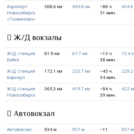
Аэропорт
368.6 км
430.8 км
~86 ч.
434.6
Новосибирск
51 мин.
«Толмачево»
Ж/Д вокзалы
Ж/Д станция
61.9 км
67.7 км
~13 ч.
72.4 
Бийск
38 мин.
Ж/Д станция
172.1 км
225.7 км
~45 ч.
229.2
Барнаул
34 мин.
Ж/Д станция
365.3 км
419.7 км
~84 ч.
422 к
Новосибирск
39 мин.
Автовокзал
Автовокзал
934 м
957 м
~11
957 м