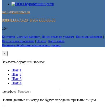
mail@kurcenter.ru
8(804)333-73-20
;
8(967)555-86-35
16+
Контакты
|
Личный кабинет
|
Поиск отеля по услугам
|
Поиск АвиаБилетов
|
Партнерская программа
|
Оплата
|
Карта сайта
Политика обработки персональных данных
×
Заказать обратный звонок
Шаг 1
Шаг 2
Шаг 3
Шаг 4
Телефон
Ваши данные никогда не будут переданы третьим лицам