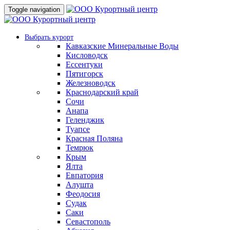
Toggle navigation
Выбрать курорт
Кавказские Минеральные Воды
Кисловодск
Ессентуки
Пятигорск
Железноводск
Краснодарский край
Сочи
Анапа
Геленджик
Туапсе
Красная Поляна
Темрюк
Крым
Ялта
Евпатория
Алушта
Феодосия
Судак
Саки
Севастополь