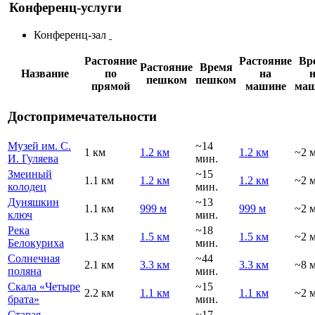
Конференц-услуги
Конференц-зал
Растояние
Растояние
Вр
Растояние
Время
Название
по
на
н
пешком
пешком
прямой
машине
маш
Достопримечательности
Музей им. С.
~14
1 км
1.2 км
1.2 км
~2 
И. Гуляева
мин.
Змеиный
~15
1.1 км
1.2 км
1.2 км
~2 
колодец
мин.
Дуняшкин
~13
1.1 км
999 м
999 м
~2 
ключ
мин.
Река
~18
1.3 км
1.5 км
1.5 км
~2 
Белокуриха
мин.
Солнечная
~44
2.1 км
3.3 км
3.3 км
~8 
поляна
мин.
Скала «Четыре
~15
2.2 км
1.1 км
1.1 км
~2 
брата»
мин.
Старая
~17