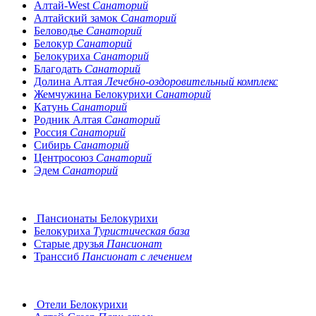
Алтай-West
Санаторий
Алтайский замок
Санаторий
Беловодье
Санаторий
Белокур
Санаторий
Белокуриха
Санаторий
Благодать
Санаторий
Долина Алтая
Лечебно-оздоровительный комплекс
Жемчужина Белокурихи
Санаторий
Катунь
Санаторий
Родник Алтая
Санаторий
Россия
Санаторий
Сибирь
Санаторий
Центросоюз
Санаторий
Эдем
Санаторий
Пансионаты Белокурихи
Белокуриха
Туристическая база
Старые друзья
Пансионат
Транссиб
Пансионат с лечением
Отели Белокурихи