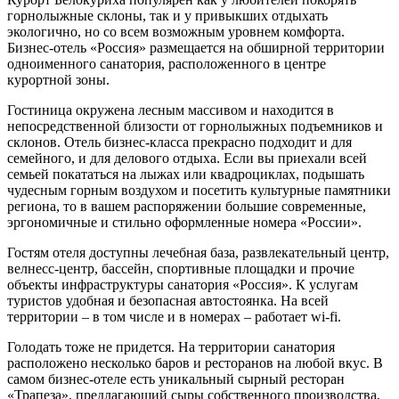
горнолыжные склоны, так и у привыкших отдыхать
экологично, но со всем возможным уровнем комфорта.
Бизнес-отель «Россия» размещается на обширной территории
одноименного санатория, расположенного в центре
курортной зоны.
Гостиница окружена лесным массивом и находится в
непосредственной близости от горнолыжных подъемников и
склонов. Отель бизнес-класса прекрасно подходит и для
семейного, и для делового отдыха. Если вы приехали всей
семьей покататься на лыжах или квадроциклах, подышать
чудесным горным воздухом и посетить культурные памятники
региона, то в вашем распоряжении большие современные,
эргономичные и стильно оформленные номера «России».
Гостям отеля доступны лечебная база, развлекательный центр,
велнесс-центр, бассейн, спортивные площадки и прочие
объекты инфраструктуры санатория «Россия». К услугам
туристов удобная и безопасная автостоянка. На всей
территории – в том числе и в номерах – работает wi-fi.
Голодать тоже не придется. На территории санатория
расположено несколько баров и ресторанов на любой вкус. В
самом бизнес-отеле есть уникальный сырный ресторан
«Трапеза», предлагающий сыры собственного производства,