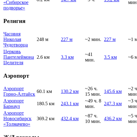
«Сибирское
мин
подворье»
Религия
Часовня
Николая
248 м
227 м
~2 мин.
227 м
~1 
Чудотворца
Церковь
~41
Пантелеймона
2.6 км
3.3 км
3.5 км
~6 
мин.
Целителя
Аэропорт
Аэропорт
~26 ч.
~2 ч
60.1 км
130.2 км
145.6 км
Горно-Алтайск
15 мин.
мин
Аэропорт
~49 ч. 8
~3 ч
180.5 км
243.1 км
247.3 км
Барнаул
мин.
мин
Аэропорт
~87 ч.
~5 ч
Новосибирск
369.2 км
432.4 км
436.2 км
10 мин.
мин
«Толмачево»