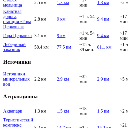
2.5 км
1.3 км
1.3 км
~2 
мельница
мин.
Канатная
дорога,
~1 ч. 54
~17
2.8 км
9 км
9.4 км
станция «Гора
мин.
мин
Церковка»
~1 ч. 54
~17
Гора Церковка
3.1 км
9 км
9.4 км
мин.
мин
Лебединый
~15 ч.
~1 ч
58.4 км
77.5 км
81.1 км
заказник
39 мин.
мин
Источники
Источники
~35
минеральных
2.2 км
2.9 км
2.9 км
~5 
мин.
вод
Аттракционы
~18
Аквапарк
1.3 км
1.5 км
1.5 км
~2 
мин.
Туристический
комплекс
~21
8.2 км
14.7 км
~3 ч.
15.2 км