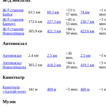
Ж/Д вокзалы
Ж/Д станция
~13 ч.
~1 ч
63.1 км
69.3 км
74 км
Бийск
57 мин.
мин
Ж/Д станция
~45 ч.
~3 ч
172.6 км
227.3 км
230.7 км
Барнаул
53 мин.
мин
Ж/Д станция
~84 ч.
~5 ч
365.9 км
421.3 км
423.6 км
Новосибирск
59 мин.
мин
Автовокзал
~30
Автовокзал
2.4 км
2.5 км
2.5 км
~5 
мин.
Автовокзал
~84 ч.
~5 ч
363.2 км
418.2 км
419.1 км
Новосибирска
20 мин.
мин
Кинотеатр
Кинотеатр
341 м
469 м
~5 мин.
469 м
~1 
«Аалтай-west»
Музеи