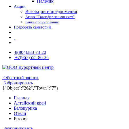
Нальчик
Акции
Все акции и предложения
Акция "Трансфер за наш счет"
Ранее бронирование
Подобрать санаторий
8(804)333-73-20
+7(967)555-86-35
8(804)333-73-20
8(967)555-86-35
Обратный звонок
Забронировать
{"Object":"262","Town":"7"}
Главная
Алтайский край
Белокуриха
Отели
Россия
Забронировать