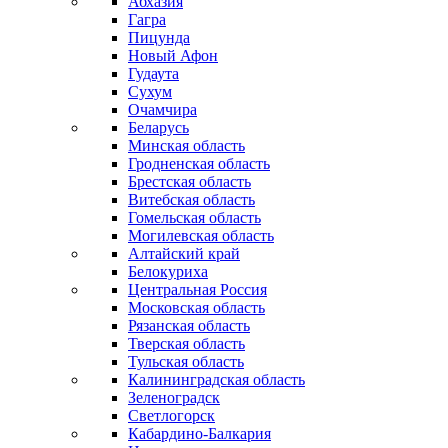
Абхазия
Гагра
Пицунда
Новый Афон
Гудаута
Сухум
Очамчира
Беларусь
Минская область
Гродненская область
Брестская область
Витебская область
Гомельская область
Могилевская область
Алтайский край
Белокуриха
Центральная Россия
Московская область
Рязанская область
Тверская область
Тульская область
Калининградская область
Зеленоградск
Светлогорск
Кабардино-Балкария