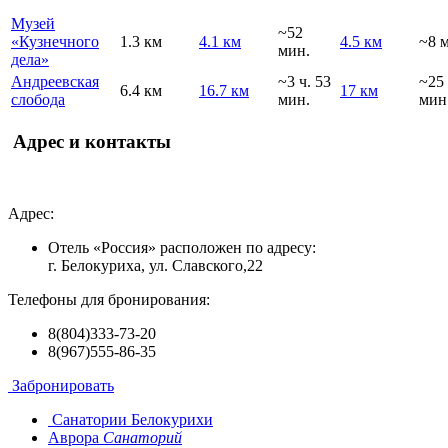
Музей
~52
«Кузнечного
1.3 км
4.1 км
4.5 км
~8 
мин.
дела»
Андреевская
~3 ч. 53
~25
6.4 км
16.7 км
17 км
слобода
мин.
мин
Адрес и контакты
Адрес:
Отель «Россия» расположен по адресу:
г. Белокуриха, ул. Славского,22
Телефоны для бронирования:
8(804)333-73-20
8(967)555-86-35
Забронировать
Санатории Белокурихи
Аврора
Санаторий