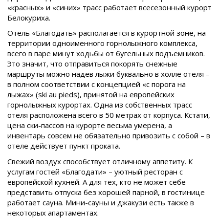
«красных» и «синих» трасс работает всесезонный курорт
Белокуриха.
Отель «Благодать» располагается в курортной зоне, на
территории одноименного горнолыжного комплекса,
всего в паре минут ходьбы от бугельных подъемников.
Это значит, что отправиться покорять снежные
маршруты можно надев лыжи буквально в холле отеля –
в полном соответствии с концепцией «с порога на
лыжах» (ski au pieds), принятой на европейских
горнолыжных курортах. Одна из собственных трасс
отеля расположена всего в 50 метрах от корпуса. Кстати,
цена ски-пассов на курорте весьма умерена, а
инвентарь совсем не обязательно привозить с собой – в
отеле действует пункт проката.
Свежий воздух способствует отличному аппетиту. К
услугам гостей «Благодати» – уютный ресторан с
европейской кухней. А для тех, кто не может себе
представить отпуска без хорошей парной, в гостинице
работает сауна. Мини-сауны и джакузи есть также в
некоторых апартаментах.