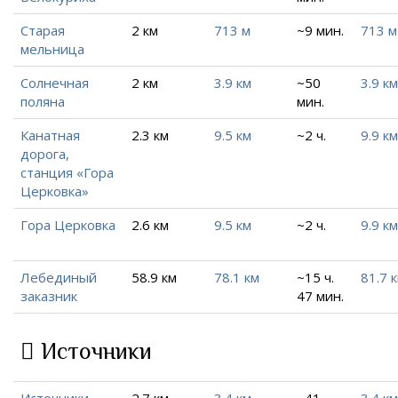
Старая
2 км
713 м
~9 мин.
713 м
мельница
Солнечная
2 км
3.9 км
~50
3.9 км
поляна
мин.
Канатная
2.3 км
9.5 км
~2 ч.
9.9 км
дорога,
станция «Гора
Церковка»
Гора Церковка
2.6 км
9.5 км
~2 ч.
9.9 км
Лебединый
58.9 км
78.1 км
~15 ч.
81.7 
заказник
47 мин.
Источники