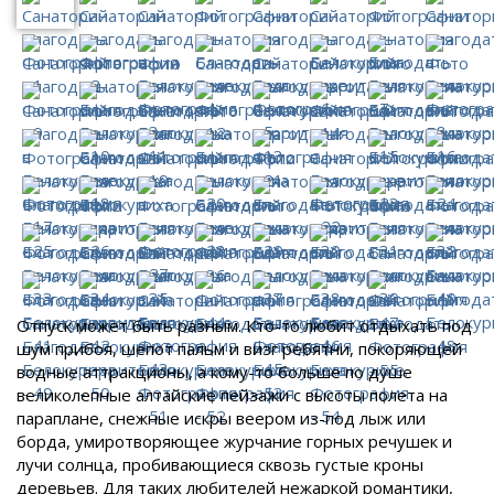
Отпуск может быть разным. Кто-то любит отдыхать под
шум прибоя, шепот пальм и визг ребятни, покоряющей
водные аттракционы, а кому-то больше по душе
великолепные алтайские пейзажи с высоты полета на
параплане, снежные искры веером из-под лыж или
борда, умиротворяющее журчание горных речушек и
лучи солнца, пробивающиеся сквозь густые кроны
деревьев. Для таких любителей нежаркой романтики,