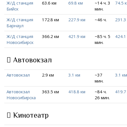
Ж/Д станция
63.6 км
69.8 км
~14 ч. 3
74.5 
Бийск
мин.
Ж/Д станция
172.8 км
227.9 км
~46 ч.
231.3
Барнаул
Ж/Д станция
366.2 км
421.9 км
~85 ч. 5
424.1
Новосибирск
мин.
Автовокзал
Автовокзал
2.9 км
3.1 км
~37
3.1 км
мин.
Автовокзал
363.5 км
418.8 км
~84 ч.
419.7
Новосибирска
26 мин.
Кинотеатр