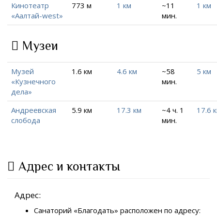
Кинотеатр
773 м
1 км
~11
1 км
«Аалтай-west»
мин.
Музеи
Музей
1.6 км
4.6 км
~58
5 км
«Кузнечного
мин.
дела»
Андреевская
5.9 км
17.3 км
~4 ч. 1
17.6 
слобода
мин.
Адрес и контакты
Адрес:
Санаторий «Благодать» расположен по адресу: