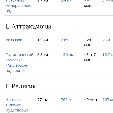
Источники
2.7 км
3.4 км
~41
3.4 км
минеральных
мин.
вод
Аттракционы
Аквапарк
1.9 км
2 км
~24
2 км
мин.
Туристический
8.3 км
15.3 км
~3 ч. 7
15.7 
комплекс
мин.
«Сибирское
подворье»
Религия
Часовня
771 м
767 м
~9 мин.
767 м
Николая
Чудотворца