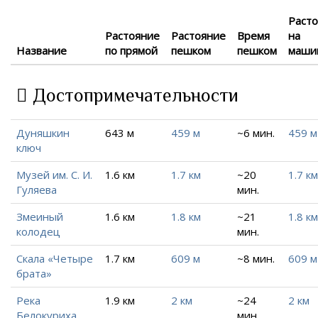
Раст
Растояние
Растояние
Время
на
Название
по прямой
пешком
пешком
маши
Достопримечательности
Дуняшкин
643 м
459 м
~6 мин.
459 м
ключ
Музей им. С. И.
1.6 км
1.7 км
~20
1.7 км
Гуляева
мин.
Змеиный
1.6 км
1.8 км
~21
1.8 км
колодец
мин.
Скала «Четыре
1.7 км
609 м
~8 мин.
609 м
брата»
Река
1.9 км
2 км
~24
2 км
Белокуриха
мин.