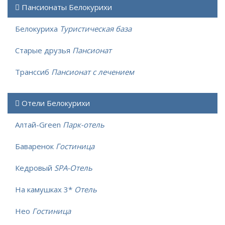
Пансионаты Белокурихи
Белокуриха
Туристическая база
Старые друзья
Пансионат
Транссиб
Пансионат с лечением
Отели Белокурихи
Алтай-Green
Парк-отель
Баваренок
Гостиница
Кедровый
SPA-Отель
На камушках 3*
Отель
Нео
Гостиница