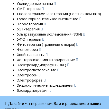
Скипидарные ванны
СМТ-терапия
Спелеотерапия\Галотерапия (Соляная комната)
Сухое горизонтальное вытяжение
Термотерапия
УЗТ-терапия
Ультразвуковые исследования (УЗИ)
УФО-терапия
Фитотерапия (травяные отвары)
Фонофорез
Хвойные ванны
Холтеровское мониторирование
Электрокардиография (ЭКГ)
Электросветолечение
Электросон
Электрофорез
Эндоскопические исследования
Эхокардиография
Давайте мы перезвоним Вам и расскажем о наших