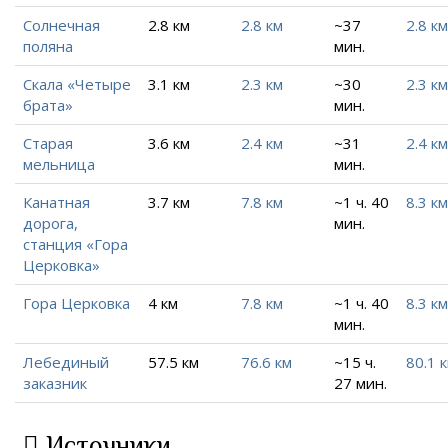
Солнечная
2.8 км
2.8 км
~37
2.8 км
поляна
мин.
Скала «Четыре
3.1 км
2.3 км
~30
2.3 км
брата»
мин.
Старая
3.6 км
2.4 км
~31
2.4 км
мельница
мин.
Канатная
3.7 км
7.8 км
~1 ч. 40
8.3 км
дорога,
мин.
станция «Гора
Церковка»
Гора Церковка
4 км
7.8 км
~1 ч. 40
8.3 км
мин.
Лебединый
57.5 км
76.6 км
~15 ч.
80.1 
заказник
27 мин.
Источники