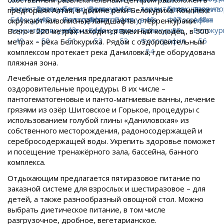
предгорьях Алтая, в долине реки Белокуриха. Комплекс
окружают живописные ландшафты с терренкурами.
Всего в 220 метрах находится Змеиный колодец, в 500
метрах – река Белокуриха. Рядом с оздоровительным
комплексом протекает река Даниловка, где оборудована
пляжная зона.
Лечебные отделения предлагают различные
оздоровительные процедуры. В их числе –
пантогематогеновые и панто-магниевые ванны, лечение
грязями из озёр Шитовское и Горькое, процедуры с
использованием голубой глины «Даниловская» из
собственного месторождения, радоносодержащей и
серебросодержащей воды. Укрепить здоровье поможет
и посещение тренажёрного зала, бассейна, банного
комплекса.
Отдыхающим предлагается пятиразовое питание по
заказной системе для взрослых и шестиразовое – для
детей, а также разнообразный овощной стол. Можно
выбрать диетическое питание, в том числе
разгрузочное, дробное, вегетарианское.