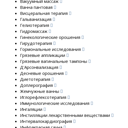
Вакуумный массаж
Ванна пантовая
Висцеральная терапия
Гальванизация
Гелиотерапия
Гидромассаж
Гинекологические орошения
Гирудотерапия
Гормональные исследования
Грязевые аппликации
Грязевые вагинальные тампоны
Д'Арсонвализация
Десневые орошения
Диетотерапия
Доплерография
Жемчужные ванны
Иглорефлексотерапия
Иммунологические исследования
Ингаляции
Инстилляции лекарственными веществами
Интервалокардиография
Инфракрасная сауна