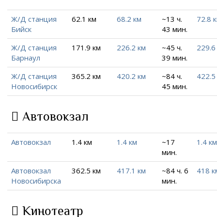
Ж/Д станция
62.1 км
68.2 км
~13 ч.
72.8 
Бийск
43 мин.
Ж/Д станция
171.9 км
226.2 км
~45 ч.
229.6
Барнаул
39 мин.
Ж/Д станция
365.2 км
420.2 км
~84 ч.
422.5
Новосибирск
45 мин.
Автовокзал
Автовокзал
1.4 км
1.4 км
~17
1.4 км
мин.
Автовокзал
362.5 км
417.1 км
~84 ч. 6
418 к
Новосибирска
мин.
Кинотеатр