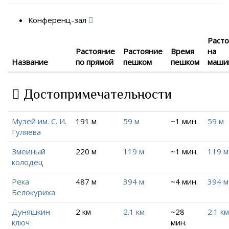
Конференц-зал
Раст
Растояние
Растояние
Время
на
Название
по прямой
пешком
пешком
маши
Достопримечательности
Музей им. С. И.
191 м
59 м
~1 мин.
59 м
Гуляева
Змеиный
220 м
119 м
~1 мин.
119 м
колодец
Река
487 м
394 м
~4 мин.
394 м
Белокуриха
Дуняшкин
2 км
2.1 км
~28
2.1 км
ключ
мин.