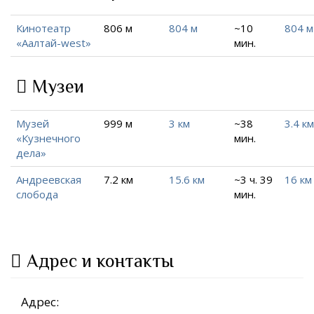
Кинотеатр
806 м
804 м
~10
804 м
«Аалтай-west»
мин.
Музеи
Музей
999 м
3 км
~38
3.4 км
«Кузнечного
мин.
дела»
Андреевская
7.2 км
15.6 км
~3 ч. 39
16 км
слобода
мин.
Адрес и контакты
Адрес: