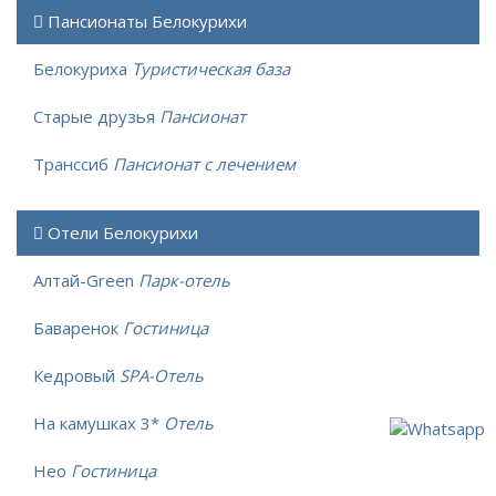
Пансионаты Белокурихи
Белокуриха
Туристическая база
Старые друзья
Пансионат
Транссиб
Пансионат с лечением
Отели Белокурихи
Алтай-Green
Парк-отель
Баваренок
Гостиница
Кедровый
SPA-Отель
На камушках 3*
Отель
Нео
Гостиница