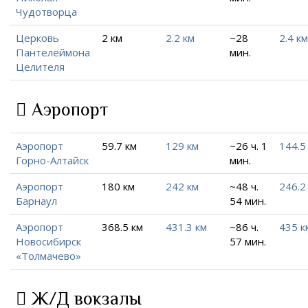
Чудотворца
Церковь
2 км
2.2 км
~28
2.4 км
Пантелеймона
мин.
Целителя
Аэропорт
Аэропорт
59.7 км
129 км
~26 ч. 1
144.5
Горно-Алтайск
мин.
Аэропорт
180 км
242 км
~48 ч.
246.2
Барнаул
54 мин.
Аэропорт
368.5 км
431.3 км
~86 ч.
435 к
Новосибирск
57 мин.
«Толмачево»
Ж/Д вокзалы