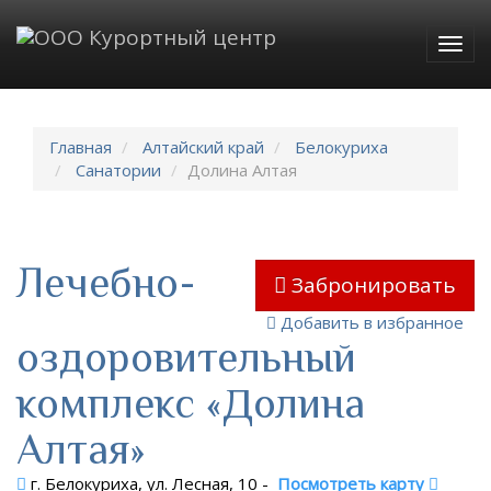
Togg
navig
Главная
Алтайский край
Белокуриха
Санатории
Долина Алтая
Лечебно-
Забронировать
Добавить в избранное
оздоровительный
комплекс «Долина
Алтая»
г. Белокуриха, ул. Лесная, 10
-
Посмотреть карту