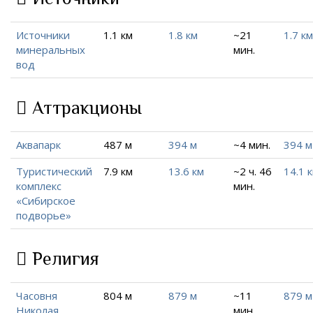
Источники
1.1 км
1.8 км
~21
1.7 км
минеральных
мин.
вод
Аттракционы
Аквапарк
487 м
394 м
~4 мин.
394 м
Туристический
7.9 км
13.6 км
~2 ч. 46
14.1 
комплекс
мин.
«Сибирское
подворье»
Религия
Часовня
804 м
879 м
~11
879 м
Николая
мин.