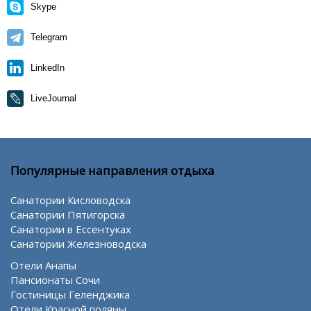
Skype
Telegram
LinkedIn
LiveJournal
Популярные направления отдыха
Санатории Кисловодска
Санатории Пятигорска
Санатории в Ессентуках
Санатории Железноводска
Отели Анапы
Пансионаты Сочи
Гостиницы Геленджика
Отели Красной поляны