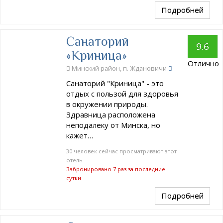
Подробней
Санаторий
9.6
«Криница»
Отлично
Минский район, п. Ждановичи
Санаторий "Криница" - это
отдых с пользой для здоровья
в окружении природы.
Здравница расположена
неподалеку от Минска, но
кажет…
30 человек сейчас просматривают этот
отель
Забронировано 7 раз за последние
сутки
Подробней