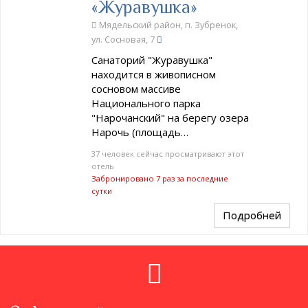
«Журавушка»
Мядельский район, п. Зубренок,
ул. Сосновая, 7
Санаторий "Журавушка"
находится в живописном
сосновом массиве
Национального парка
"Нарочанский" на берегу озера
Нарочь (площадь…
37 человек сейчас просматривают этот
отель
Забронировано 7 раз за последние
сутки
Подробней