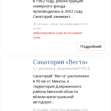
в 1962 году, реконструкция
номерного фонда
производилась в 2002 году.
Санаторий занимает…
26 человек сейчас просматривают этот
отель
Забронировано 6 раз за последние
сутки
Подробней
Санаторий «Веста»
г. Дзержинск, Дзержинский РУПС
Санаторий "Веста" расположен
в 30 км от Минска, а
территория Дзержинского
района Минской области
вблизи магистральной
автодорог…
35 человек сейчас просматривают этот