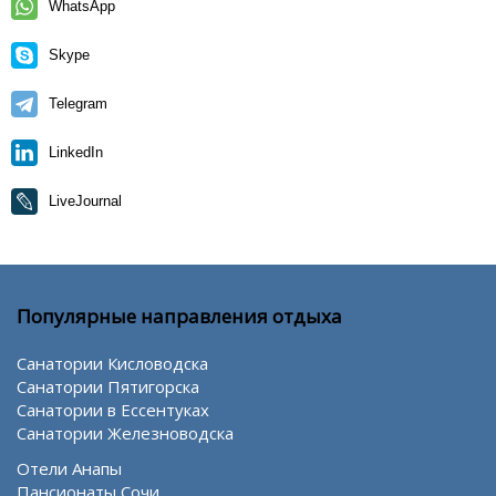
WhatsApp
Skype
Telegram
LinkedIn
LiveJournal
Популярные направления отдыха
Санатории Кисловодска
Санатории Пятигорска
Санатории в Ессентуках
Санатории Железноводска
Отели Анапы
Пансионаты Сочи