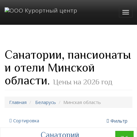
Togg
navig
Санатории, пансионаты
и отели Минской
области.
Цены на 2026 год
Главная
Беларусь
Минская область
Сортировка
Фильтр
Санаторий