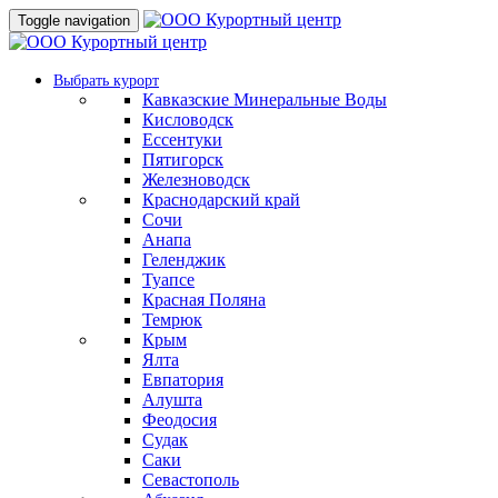
Toggle navigation
Выбрать курорт
Кавказские Минеральные Воды
Кисловодск
Ессентуки
Пятигорск
Железноводск
Краснодарский край
Сочи
Анапа
Геленджик
Туапсе
Красная Поляна
Темрюк
Крым
Ялта
Евпатория
Алушта
Феодосия
Судак
Саки
Севастополь