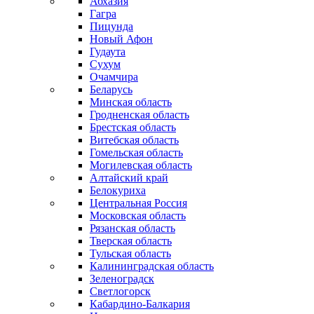
Абхазия
Гагра
Пицунда
Новый Афон
Гудаута
Сухум
Очамчира
Беларусь
Минская область
Гродненская область
Брестская область
Витебская область
Гомельская область
Могилевская область
Алтайский край
Белокуриха
Центральная Россия
Московская область
Рязанская область
Тверская область
Тульская область
Калининградская область
Зеленоградск
Светлогорск
Кабардино-Балкария