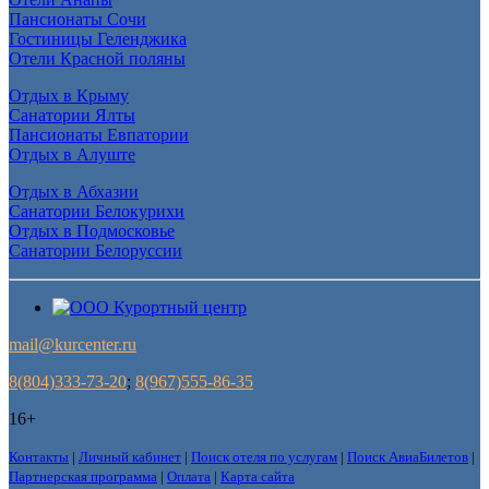
Пансионаты Сочи
Гостиницы Геленджика
Отели Красной поляны
Отдых в Крыму
Санатории Ялты
Пансионаты Евпатории
Отдых в Алуште
Отдых в Абхазии
Санатории Белокурихи
Отдых в Подмосковье
Санатории Белоруссии
mail@kurcenter.ru
8(804)333-73-20
;
8(967)555-86-35
16+
Контакты
|
Личный кабинет
|
Поиск отеля по услугам
|
Поиск АвиаБилетов
|
Партнерская программа
|
Оплата
|
Карта сайта