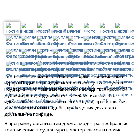
Гостиничный комплекс «Фиеста-Парк» – современный
курорт Подмосковья, где можно отдохнуть от шума и
неудержимого темпа мегаполиса, насладиться красотой
дубовой рощи, оздоровиться и набраться сил. Это
идеальное место для семейного отпуска, празднования
дня рождения или свадьбы, проведения уик-энда с
друзьями на природе.
В программу организации досуга входят разнообразные
тематические шоу, конкурсы, мастер-классы и прочие