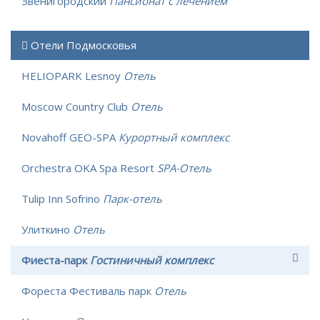
Звенигородский
Пансионат с лечением
Отели Подмосковья
HELIOPARK Lesnoy
Отель
Moscow Country Club
Отель
Novahoff GEO-SPA
Курортный комплекс
Orchestra OKA Spa Resort
SPA-Отель
Tulip Inn Sofrino
Парк-отель
Улиткино
Отель
Фиеста-парк
Гостиничный комплекс
Фореста Фестиваль парк
Отель