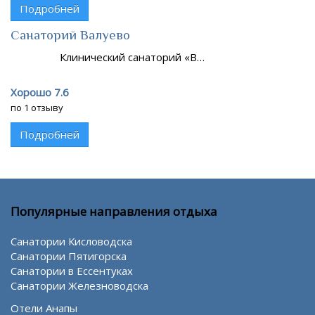
Подробней
Санаторий Валуево
Клинический санаторий «В…
Хорошо 7.6
по 1 отзыву
Подробней
Популярные направления отдыха
Санатории Кисловодска
Санатории Пятигорска
Санатории в Ессентуках
Санатории Железноводска
Отели Анапы