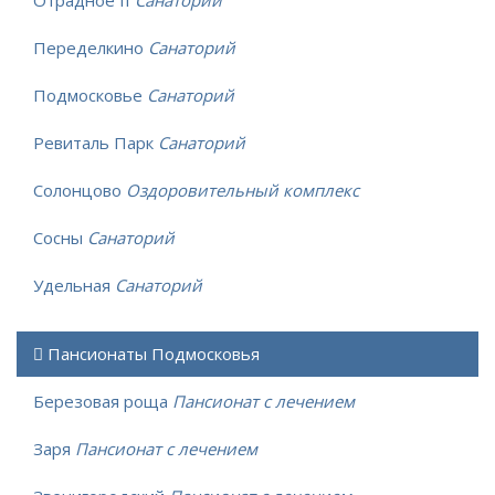
Отрадное II
Санаторий
Переделкино
Санаторий
Подмосковье
Санаторий
Ревиталь Парк
Санаторий
Солонцово
Оздоровительный комплекс
Сосны
Санаторий
Удельная
Санаторий
Пансионаты Подмосковья
Березовая роща
Пансионат с лечением
Заря
Пансионат с лечением