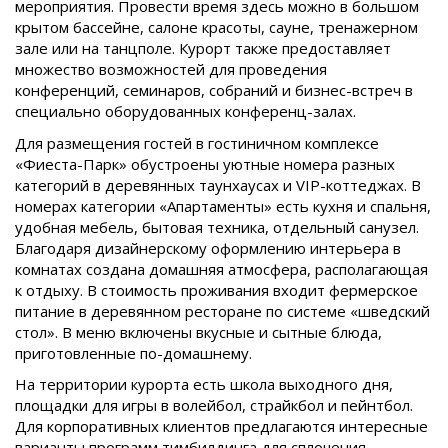
мероприятия. Провести время здесь можно в большом
крытом бассейне, салоне красоты, сауне, тренажерном
зале или на танцполе. Курорт также предоставляет
множество возможностей для проведения
конференций, семинаров, собраний и бизнес-встреч в
специально оборудованных конференц-залах.
Для размещения гостей в гостиничном комплексе
«Фиеста-Парк» обустроены уютные номера разных
категорий в деревянных таунхаусах и VIP-коттеджах. В
номерах категории «Апартаменты» есть кухня и спальня,
удобная мебель, бытовая техника, отдельный санузел.
Благодаря дизайнерскому оформлению интерьера в
комнатах создана домашняя атмосфера, располагающая
к отдыху. В стоимость проживания входит фермерское
питание в деревянном ресторане по системе «шведский
стол». В меню включены вкусные и сытные блюда,
приготовленные по-домашнему.
На территории курорта есть школа выходного дня,
площадки для игры в волейбол, страйкбол и пейнтбол.
Для корпоративных клиентов предлагаются интересные
варианты программ тимбилдинга для сплочения