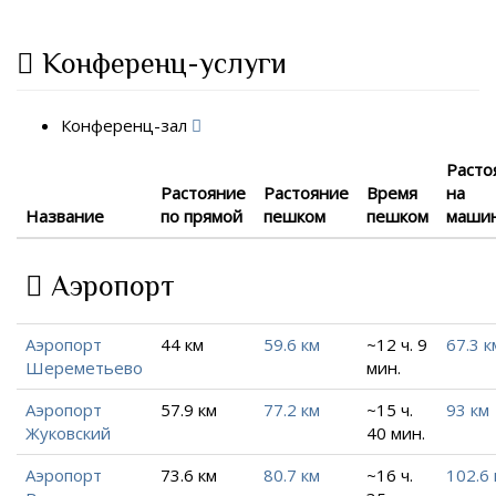
Конференц-услуги
Конференц-зал
Расто
Растояние
Растояние
Время
на
Название
по прямой
пешком
пешком
маши
Аэропорт
Аэропорт
44 км
59.6 км
~12 ч. 9
67.3 к
Шереметьево
мин.
Аэропорт
57.9 км
77.2 км
~15 ч.
93 км
Жуковский
40 мин.
Аэропорт
73.6 км
80.7 км
~16 ч.
102.6 