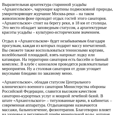
Выразительная архитектура старинной усадьбы
«Архангельское», чарующие картины подмосковной природы,
умиротворяющее журчание Москва-реки – на таком
живописном фоне проходит отдых гостей этого санатория.
«Архангельское» стоит на берегу реки, в 18 км от столицы.
Это место обладает заповедным статусом, а архитектурные
красоты усадьбы – культурно-историческим значением.
Отдых в «Архангельском» будет незабываемым благодаря
прогулкам, каждая из которых подарит массу впечатлений.
Вы сможете также воспользоваться теннисными кортами,
волейбольной площадкой, взять напрокат лодку или
катамаран. На территории санатория есть бассейн и банный
комплекс. В клубе с кинозалом проводятся развлекательные
мероприятия. Ну а столовая санатория от души угощает
вкусными блюдами по заказному меню.
«Архангельское», обладая статусом Центрального
клинического военного санатория Министерства обороны
Российской Федерации, славится высоким качеством
санаторно-курортных услуг и мощной лечебной базой. В
штате «Архангельского» – титулованные врачи, в кабинетах –
современная аппаратура. Отдыхающими назначаются
массажи, бальнеолечение, физиотерапия. Благотворно влияет
на здоровье и регулярный приём минеральной воды, которая