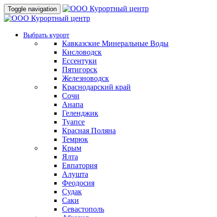
Toggle navigation
Выбрать курорт
Кавказские Минеральные Воды
Кисловодск
Ессентуки
Пятигорск
Железноводск
Краснодарский край
Сочи
Анапа
Геленджик
Туапсе
Красная Поляна
Темрюк
Крым
Ялта
Евпатория
Алушта
Феодосия
Судак
Саки
Севастополь