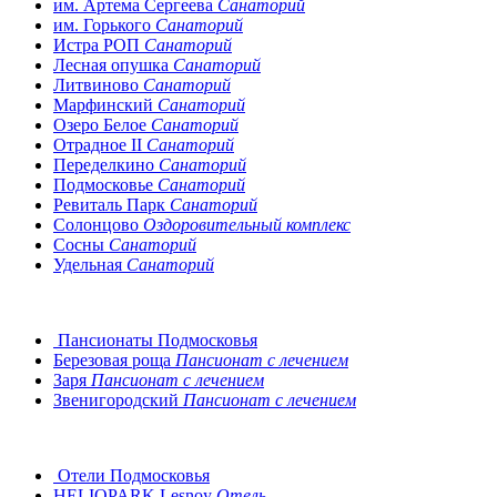
им. Артема Сергеева
Санаторий
им. Горького
Санаторий
Истра РОП
Санаторий
Лесная опушка
Санаторий
Литвиново
Санаторий
Марфинский
Санаторий
Озеро Белое
Санаторий
Отрадное II
Санаторий
Переделкино
Санаторий
Подмосковье
Санаторий
Ревиталь Парк
Санаторий
Солонцово
Оздоровительный комплекс
Сосны
Санаторий
Удельная
Санаторий
Пансионаты Подмосковья
Березовая роща
Пансионат с лечением
Заря
Пансионат с лечением
Звенигородский
Пансионат с лечением
Отели Подмосковья
HELIOPARK Lesnoy
Отель