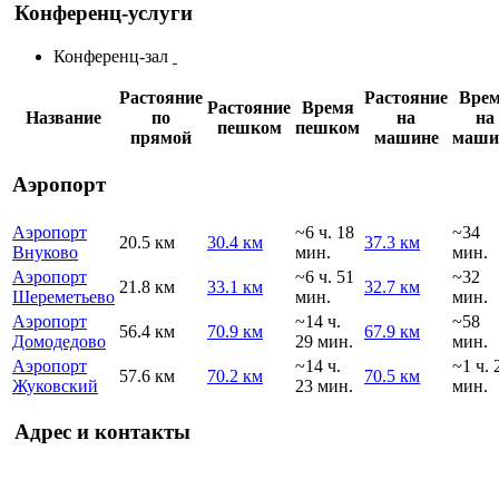
Конференц-услуги
Конференц-зал
Растояние
Растояние
Вре
Растояние
Время
Название
по
на
на
пешком
пешком
прямой
машине
маши
Аэропорт
Аэропорт
~6 ч. 18
~34
20.5 км
30.4 км
37.3 км
Внуково
мин.
мин.
Аэропорт
~6 ч. 51
~32
21.8 км
33.1 км
32.7 км
Шереметьево
мин.
мин.
Аэропорт
~14 ч.
~58
56.4 км
70.9 км
67.9 км
Домодедово
29 мин.
мин.
Аэропорт
~14 ч.
~1 ч. 
57.6 км
70.2 км
70.5 км
Жуковский
23 мин.
мин.
Адрес и контакты