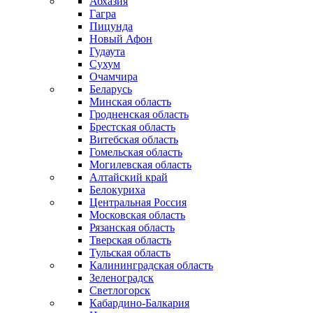
Абхазия
Гагра
Пицунда
Новый Афон
Гудаута
Сухум
Очамчира
Беларусь
Минская область
Гродненская область
Брестская область
Витебская область
Гомельская область
Могилевская область
Алтайский край
Белокуриха
Центральная Россия
Московская область
Рязанская область
Тверская область
Тульская область
Калининградская область
Зеленоградск
Светлогорск
Кабардино-Балкария