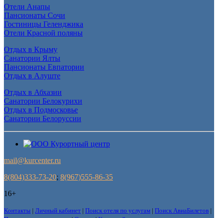
Отели Анапы
Пансионаты Сочи
Гостиницы Геленджика
Отели Красной поляны
Отдых в Крыму
Санатории Ялты
Пансионаты Евпатории
Отдых в Алуште
Отдых в Абхазии
Санатории Белокурихи
Отдых в Подмосковье
Санатории Белоруссии
mail@kurcenter.ru
8(804)333-73-20
;
8(967)555-86-35
16+
Контакты
|
Личный кабинет
|
Поиск отеля по услугам
|
Поиск АвиаБилетов
|