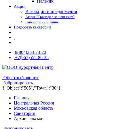
Нальчик
Акции
Все акции и предложения
Акция "Трансфер за наш счет"
Ранее бронирование
Подобрать санаторий
8(804)333-73-20
+7(967)555-86-35
8(804)333-73-20
8(967)555-86-35
Обратный звонок
Забронировать
{"Object":"505","Town":"30"}
Главная
Центральная Россия
Московская область
Санатории
Архангельское
Забронировать