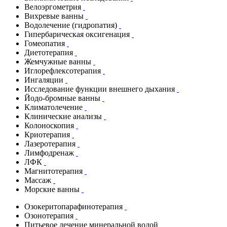
Велоэргометрия
Вихревые ванны
Водолечение (гидропатия)
Гипербарическая оксигенация
Гомеопатия
Диетотерапия
Жемчужные ванны
Иглорефлексотерапия
Ингаляции
Исследование функции внешнего дыхания
Йодо-бромные ванны
Климатолечение
Клинические анализы
Колоноскопия
Криотерапия
Лазеротерапия
Лимфодренаж
ЛФК
Магнитотерапия
Массаж
Морские ванны
Озокеритопарафинотерапия
Озонотерапия
Питьевое лечение минеральной водой