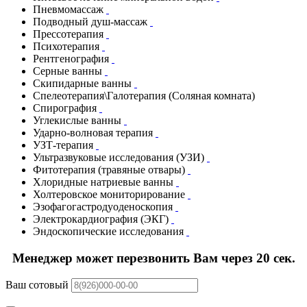
Пневмомассаж
Подводный душ-массаж
Прессотерапия
Психотерапия
Рентгенография
Серные ванны
Скипидарные ванны
Спелеотерапия\Галотерапия (Соляная комната)
Спирография
Углекислые ванны
Ударно-волновая терапия
УЗТ-терапия
Ультразвуковые исследования (УЗИ)
Фитотерапия (травяные отвары)
Хлоридные натриевые ванны
Холтеровское мониторирование
Эзофагогастродуоденоскопия
Электрокардиография (ЭКГ)
Эндоскопические исследования
Менеджер может перезвонить Вам через 20 сек.
Ваш сотовый