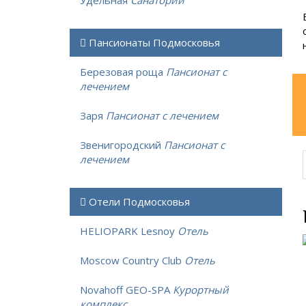
Удельная
Санаторий
Пансионаты Подмосковья
Березовая роща
Пансионат с
лечением
Заря
Пансионат с лечением
Звенигородский
Пансионат с
лечением
Отели Подмосковья
HELIOPARK Lesnoy
Отель
Moscow Country Club
Отель
Novahoff GEO-SPA
Курортный
комплекс