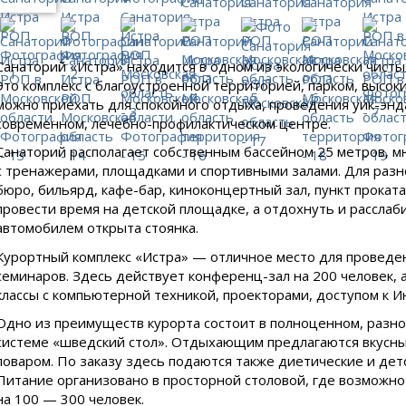
Санаторий «Истра» находится в одном из экологически чист
Это комплекс с благоустроенной территорией, парком, высок
можно приехать для спокойного отдыха, проведения уик-энда
современном, лечебно-профилактическом центре.
Санаторий располагает собственным бассейном 25 метров, 
с тренажерами, площадками и спортивными залами. Для разн
бюро, бильярд, кафе-бар, киноконцертный зал, пункт прокат
провести время на детской площадке, а отдохнуть и расслаб
автомобилем открыта стоянка.
Курортный комплекс «Истра» — отличное место для проведе
семинаров. Здесь действует конференц-зал на 200 человек,
классы с компьютерной техникой, проекторами, доступом к И
Одно из преимуществ курорта состоит в полноценном, разн
системе «шведский стол». Отдыхающим предлагаются вкусны
поваром. По заказу здесь подаются также диетические и дет
Питание организовано в просторной столовой, где возможн
на 100 — 300 человек.