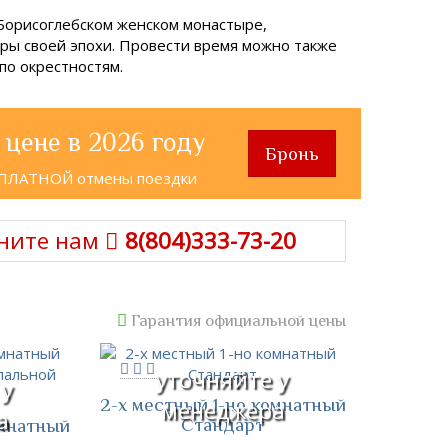
 Борисоглебском женском монастыре,
ры своей эпохи. Провести время можно также
 по окрестностям.
 цене в 2026 году
Бронь
СПЛАТНОЙ отмены поездки
ните нам
8(804)333-73-20
Гарантия официальной цены
уточняйте у
 у
2-х местный 1-но комнатный
менеджера
а
Стандарт
омнатный