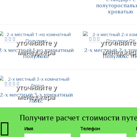
полутороспаль
кроватью
уточняйте у
уточняйте
2-х местный 1-но комнатный
2-х местный 2-х ко
менеджера
менеджер
Полулюкс
Полулюкс П
уточняйте у
2-х местный 3-х комнатный
менеджера
Люкс
Получите расчет стоимости путе
Имя
Телефон