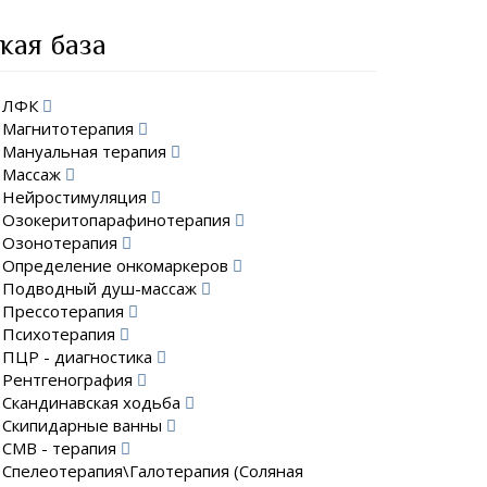
кая база
ЛФК
Магнитотерапия
Мануальная терапия
Массаж
Нейростимуляция
Озокеритопарафинотерапия
Озонотерапия
Определение онкомаркеров
Подводный душ-массаж
Прессотерапия
Психотерапия
ПЦР - диагностика
Рентгенография
Скандинавская ходьба
Скипидарные ванны
СМВ - терапия
Спелеотерапия\Галотерапия (Соляная