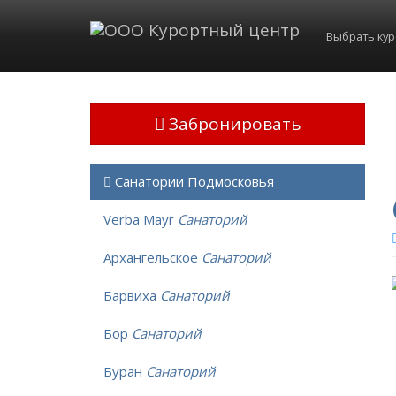
Выбрать ку
Забронировать
Санатории Подмосковья
Verba Mayr
Санаторий
Архангельское
Санаторий
Барвиха
Санаторий
Бор
Санаторий
Буран
Санаторий