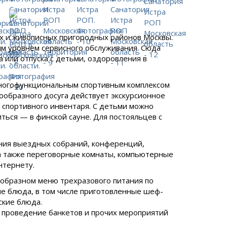
ых и живописных пригородных районов Москвы.
им уровнем сервисного обслуживания. Сюда
 или отпуска с детьми, оздоровления в
многофункциональным спортивным комплексом
ообразного досуга действует экскурсионное
а спортивного инвентаря. С детьми можно
иться — в финской сауне. Для постояльцев с
ния выездных собраний, конференций,
 а также переговорные комнаты, компьютерные
нтернету.
ообразном меню трехразового питания по
е блюда, в том числе приготовленные шеф-
ские блюда.
о проведение банкетов и прочих мероприятий