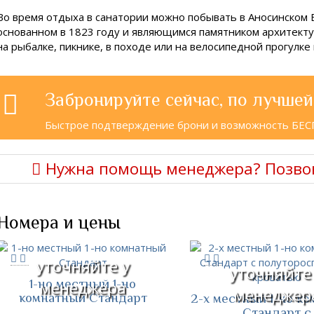
Во время отдыха в санатории можно побывать в Аносинском
основанном в 1823 году и являющимся памятником архитекту
на рыбалке, пикнике, в походе или на велосипедной прогулке
Забронируйте сейчас, по лучшей
Быстрое подтверждение брони и возможность БЕ
Нужна помощь менеджера? Позво
Номера и цены
уточняйте у
уточняйте
1-но местный 1-но
менеджера
менеджер
комнатный Стандарт
2-х местный 1-но к
Стандарт с