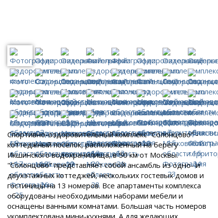
Спортивно-оздоровительный комплекс "Солонцово" -
коттеджный поселок, расположенный на берегу
Икшинского водохранилища, в 50 км от Москвы.
"Солонцово" представляет собой ансамбль из одно- и
двухэтажных коттеджей, нескольких гостевых домов и
гостиницы на 13 номеров. Все апартаменты комплекса
оборудованы необходимыми наборами мебели и
оснащены ванными комнатами. Большая часть номеров
укомплектована мини-кухнями. А для желающих