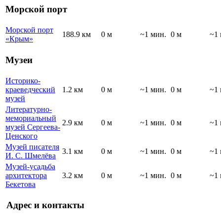
Морской порт
Морской порт
188.9 км
0 м
~1 мин.
0 м
~1 
«Крым»
Музеи
Историко-
краеведческий
1.2 км
0 м
~1 мин.
0 м
~1 
музей
Литературно-
мемориальный
2.9 км
0 м
~1 мин.
0 м
~1 
музей Сергеева-
Ценского
Музей писателя
3.1 км
0 м
~1 мин.
0 м
~1 
И. С. Шмелёва
Музей-усадьба
архитектора
3.2 км
0 м
~1 мин.
0 м
~1 
Бекетова
Адрес и контакты