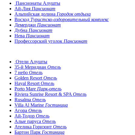
Пансионаты Алушты
Ай-Лия
Пансионат
Альпийская долина
Городок отдыха
Восход
Туристско-оздоровительный комплекс
Демерджи
Пансионат
Дубна
Пансионат
Нева
Пансионат
Профессорский уголок
Пансионат
Отели Алушты
35-й Меридиан
Отель
7 небо
Отель
Golden Resort
Отель
Hayal Resort
Отель
Porto Mare
Парк-отель
Riviera Sunrise Resort & SPA
Отель
Rusalma
Отель
Villa Al Marine
Гостиница
Агора
Отель
Ай-Тодор
Отель
Алые паруса
Отель
Ателика Горизонт
Отель
Бартон Парк
Гостиница