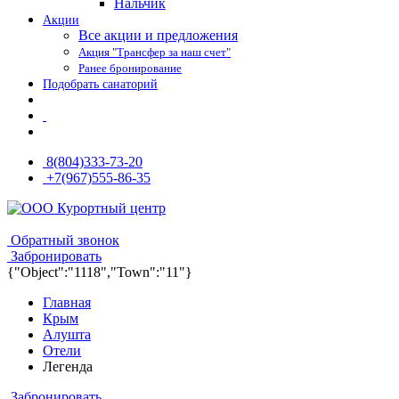
Нальчик
Акции
Все акции и предложения
Акция "Трансфер за наш счет"
Ранее бронирование
Подобрать санаторий
8(804)333-73-20
+7(967)555-86-35
8(804)333-73-20
8(967)555-86-35
Обратный звонок
Забронировать
{"Object":"1118","Town":"11"}
Главная
Крым
Алушта
Отели
Легенда
Забронировать