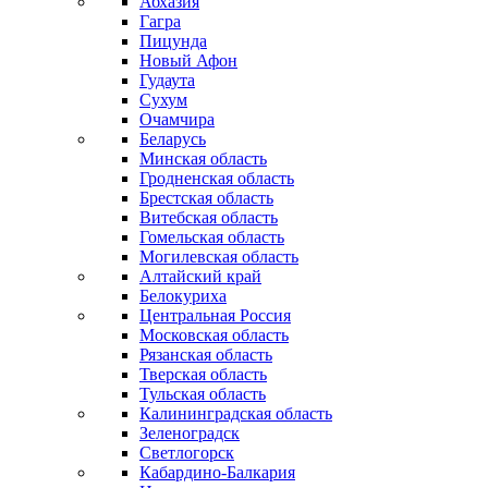
Абхазия
Гагра
Пицунда
Новый Афон
Гудаута
Сухум
Очамчира
Беларусь
Минская область
Гродненская область
Брестская область
Витебская область
Гомельская область
Могилевская область
Алтайский край
Белокуриха
Центральная Россия
Московская область
Рязанская область
Тверская область
Тульская область
Калининградская область
Зеленоградск
Светлогорск
Кабардино-Балкария