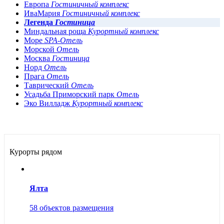
Европа
Гостиничный комплекс
ИваМария
Гостиничный комплекс
Легенда
Гостиница
Миндальная роща
Курортный комплекс
Море
SPA-Отель
Морской
Отель
Москва
Гостиница
Норд
Отель
Прага
Отель
Таврический
Отель
Усадьба Приморский парк
Отель
Эко Вилладж
Курортный комплекс
Курорты рядом
Ялта
58 объектов размещения