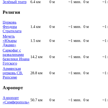
Зелёный театр
6.4 км
0 м
~1 мин.
0 м
~1 
Религия
Церковь
Феодора
1.4 км
0 м
~1 мин.
0 м
~1 
Стратилата
Мечеть
«Юхары
1.5 км
0 м
~1 мин.
0 м
~1 
Джами»
Саркофаг с
развалинами
14.2 км
0 м
~1 мин.
0 м
~1 
базилики Иоана
Готского
Армянская
церковь СВ.
28.8 км
0 м
~1 мин.
0 м
~1 
Рипсиме
Аэропорт
Аэропорт
50.7 км
0 м
~1 мин.
0 м
~1 
«Симферополь»