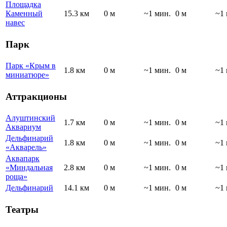
Площадка
Каменный
15.3 км
0 м
~1 мин.
0 м
~1 
навес
Парк
Парк «Крым в
1.8 км
0 м
~1 мин.
0 м
~1 
миниатюре»
Аттракционы
Алуштинский
1.7 км
0 м
~1 мин.
0 м
~1 
Аквариум
Дельфинарий
1.8 км
0 м
~1 мин.
0 м
~1 
«Акварель»
Аквапарк
«Миндальная
2.8 км
0 м
~1 мин.
0 м
~1 
роща»
Дельфинарий
14.1 км
0 м
~1 мин.
0 м
~1 
Театры