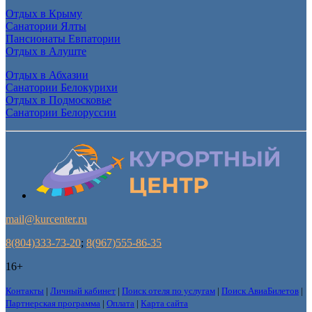
Отдых в Крыму
Санатории Ялты
Пансионаты Евпатории
Отдых в Алуште
Отдых в Абхазии
Санатории Белокурихи
Отдых в Подмосковье
Санатории Белоруссии
mail@kurcenter.ru
8(804)333-73-20
;
8(967)555-86-35
16+
Контакты
|
Личный кабинет
|
Поиск отеля по услугам
|
Поиск АвиаБилетов
|
Партнерская программа
|
Оплата
|
Карта сайта