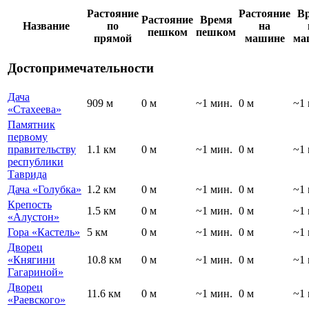
Растояние
Растояние
В
Растояние
Время
Название
по
на
пешком
пешком
прямой
машине
ма
Достопримечательности
Дача
909 м
0 м
~1 мин.
0 м
~1 
«Стахеева»
Памятник
первому
правительству
1.1 км
0 м
~1 мин.
0 м
~1 
республики
Таврида
Дача «Голубка»
1.2 км
0 м
~1 мин.
0 м
~1 
Крепость
1.5 км
0 м
~1 мин.
0 м
~1 
«Алустон»
Гора «Кастель»
5 км
0 м
~1 мин.
0 м
~1 
Дворец
«Княгини
10.8 км
0 м
~1 мин.
0 м
~1 
Гагариной»
Дворец
11.6 км
0 м
~1 мин.
0 м
~1 
«Раевского»