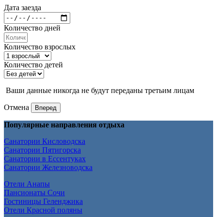
Дата заезда
Количество дней
Количество взрослых
Количество детей
Ваши данные никогда не будут переданы третьим лицам
Отмена
Вперед
Популярные направления отдыха
Санатории Кисловодска
Санатории Пятигорска
Санатории в Ессентуках
Санатории Железноводска
Отели Анапы
Пансионаты Сочи
Гостиницы Геленджика
Отели Красной поляны