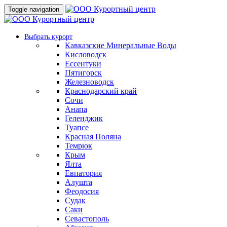
Toggle navigation
Выбрать курорт
Кавказские Минеральные Воды
Кисловодск
Ессентуки
Пятигорск
Железноводск
Краснодарский край
Сочи
Анапа
Геленджик
Туапсе
Красная Поляна
Темрюк
Крым
Ялта
Евпатория
Алушта
Феодосия
Судак
Саки
Севастополь