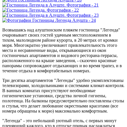
Возвышаясь над алуштинским пляжем гостиница "Легенда"
очаровывает своих гостей удачным местоположением в
тихом, малолюдном районе курорта, в 20 метрах от кромки
моря. Многократно увеличивают привлекательность этого
места и несравненные виды, открывающиеся из окон
гостиничных апартаментов и видового ресторана-террасы,
расположенного на крыше заведения, - сказочно красивые
панорамы сопровождают отдыхающих и во время трапез, и в
течение отдыха в комфортабельных номерах.
Три десятка апартаментов "Легенды" удобно укомплектованы
телевизорами, холодильниками и системами климат-контроля.
В ванных комнатах присутствуют необходимые
гигиенические установки, средства личной гигиены,
полотенца. На балконы предусмотрительно поставлены столы
и стулья, что делает любование окрестными красотами (все
номера обращены к морю) максимально комфортным.
"Легенда" - это небольшой уютный отель, с первых минут
пленяющий каждого, кто в отпуске привык наслаждаться