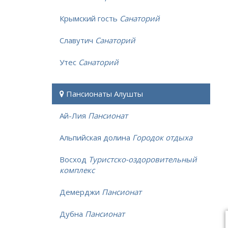
Крымский гость
Санаторий
Славутич
Санаторий
Утес
Санаторий
Пансионаты Алушты
Ай-Лия
Пансионат
Альпийская долина
Городок отдыха
Восход
Туристско-оздоровительный
комплекс
Демерджи
Пансионат
Дубна
Пансионат