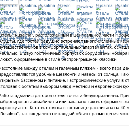
Отель "Rusalma", расположенный в центральной части Профес
Алушты, где гостей радушно встречают многочисленные кафе
путешественников в комфортабельных апартаментах, оснащ
мебелью. В двух гостиничных корпусах оборудованы номера к
"люкс", оформленные в стиле беспроигрышной классики.
Расстояние между отелем и галечным пляжем - всего пара д
предоставляются удобные шезлонги и навесы от солнца. Так
открытым бассейном и питание. Гастрономические услуги в с
столовая с богатым выбором блюд местной и европейской кух
Работа администраторов отеля точна и безукоризненна. При
забронированы авиабилеты или заказано такси, оформлен эк
парковку авто. Кстати, стоянка в гостинице рассчитана на 4
"Rusalma", так как далеко не каждый объект размещения мож