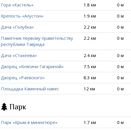
Гора «Кастель»
1.8 км
0 м
Крепость «Алустон»
1.9 км
0 м
Дача «Голубка»
2.2 км
0 м
Памятник первому правительству
2.2 км
0 м
республики Таврида
Дача «Стахеева»
2.4 км
0 м
Дворец «Княгини Гагариной»
7.5 км
0 м
Дворец «Раевского»
8.3 км
0 м
Площадка Каменный навес
12 км
0 м
Парк
Парк «Крым в миниатюре»
1.7 км
0 м