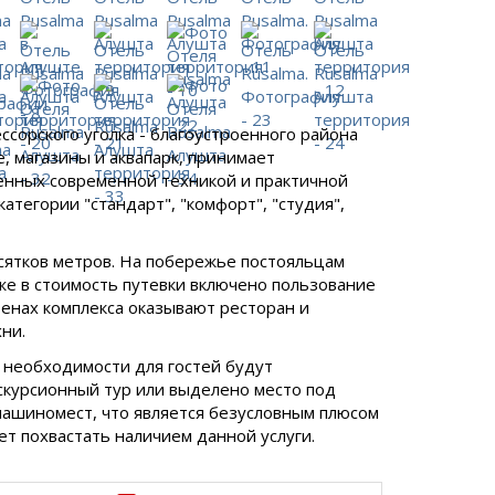
сорского уголка - благоустроенного района
, магазины и аквапарк, принимает
енных современной техникой и практичной
атегории "стандарт", "комфорт", "студия",
есятков метров. На побережье постояльцам
же в стоимость путевки включено пользование
тенах комплекса оказывают ресторан и
ни.
 необходимости для гостей будут
скурсионный тур или выделено место под
0 машиномест, что является безусловным плюсом
ет похвастать наличием данной услуги.