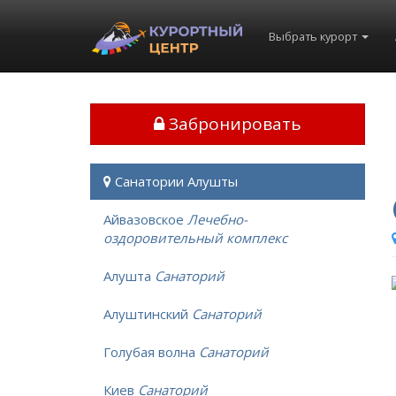
Выбрать курорт
Забронировать
Санатории Алушты
Айвазовское
Лечебно-
оздоровительный комплекс
Алушта
Санаторий
Алуштинский
Санаторий
Голубая волна
Санаторий
Киев
Санаторий