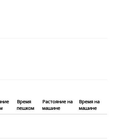
яние
Время
Растояние на
Время на
м
пешком
машине
машине