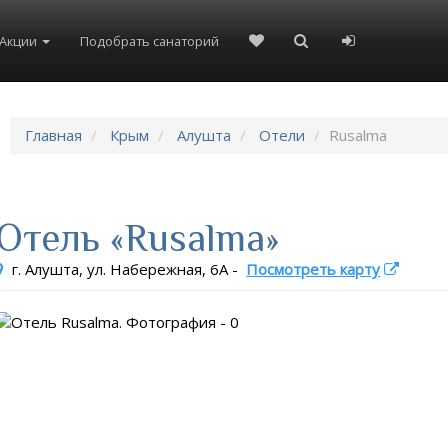
8(804)333-73-20
8(967)555-86-35
Акции
Подобрать санаторий
Главная
Крым
Алушта
Отели
Rusalma
Отель «Rusalma»
г. Алушта, ул. Набережная, 6А
-
Посмотреть карту