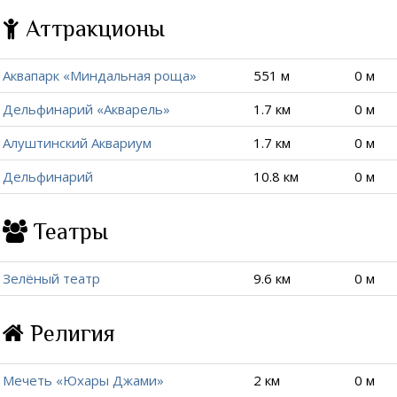
Аттракционы
Аквапарк «Миндальная роща»
551 м
0 м
Дельфинарий «Акварель»
1.7 км
0 м
Алуштинский Аквариум
1.7 км
0 м
Дельфинарий
10.8 км
0 м
Театры
Зелёный театр
9.6 км
0 м
Религия
Мечеть «Юхары Джами»
2 км
0 м