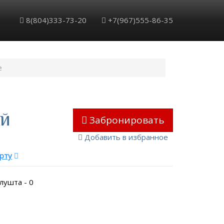
Обратный звонок
Забронировать
8(804)333-73-20
+7(967)555-86-35
е
ый
Забронировать
Добавить в избранное
рту