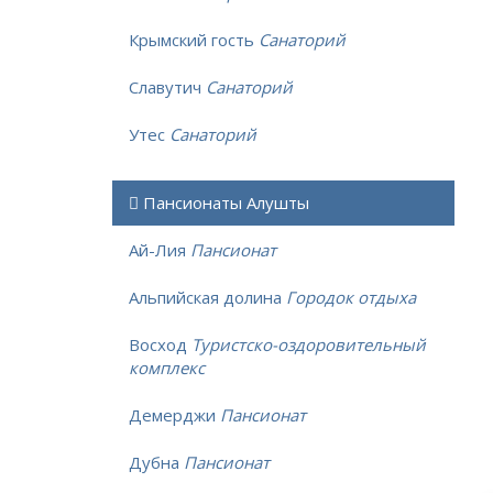
Крымский гость
Санаторий
Славутич
Санаторий
Утес
Санаторий
Пансионаты Алушты
Ай-Лия
Пансионат
Альпийская долина
Городок отдыха
Восход
Туристско-оздоровительный
комплекс
Демерджи
Пансионат
Дубна
Пансионат