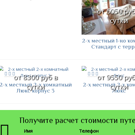
от 6050 руб
сутки
2-х местный 1-но к
Стандарт с терр
от 8300 руб в
от 9550 руб
2-х местный 2-х комнатный
2-х местный 2-х ко
сутки
сутки
Люкс корпус 3
Люкс
Получите расчет стоимости путе
Имя
Телефон