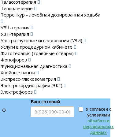
Талассотерапия
Теплолечение
Терренкур - лечебная дозированная ходьба
УВЧ-терапия
УЗТ-терапия
Ультразвуковые исследования (УЗИ)
Услуги в процедурном кабинете
Фитотерапия (травяные отвары)
Фонофорез
Функциональная диагностика
Хвойные ванны
Экспресс-глюкозометрия
Электрокардиография (ЭКГ)
Электрофорез
Ваш сотовый
 о
Я согласен с
условиями
обработки
персональных
данных