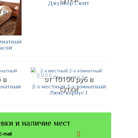
Джуниор Сюит
 в
омнатный
асой
 в
от 10100 руб в
мнатный
2-х местный 2-х комнатный
сутки
Люкс корпус 1
вки и наличие мест
E-mail