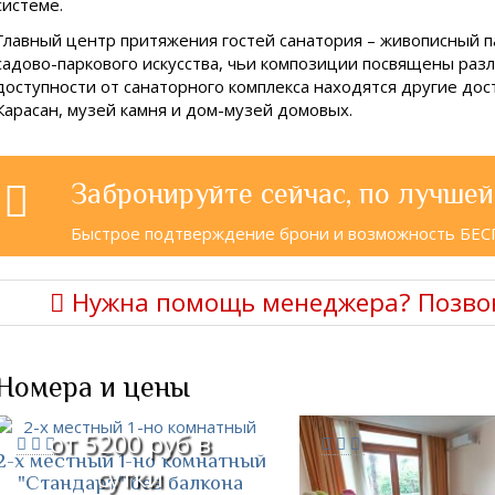
системе.
Главный центр притяжения гостей санатория – живописный 
садово-паркового искусства, чьи композиции посвящены раз
доступности от санаторного комплекса находятся другие до
Карасан, музей камня и дом-музей домовых.
Забронируйте сейчас, по лучшей
Быстрое подтверждение брони и возможность БЕ
Нужна помощь менеджера? Позво
Номера и цены
от 5200 руб в
2-х местный 1-но комнатный
сутки
"Стандарт" без балкона