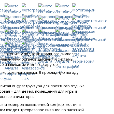
 Партенит, у подножия главного символа
олеваниями органов дыхания и системы
е аппликации и многое другое.
лкогалечного пляжа. В прохладную погоду
витая инфраструктура для приятного отдыха.
ровая – для детей, помещения для игры в
альные аниматоры.
ов и номеров повышенной комфортности, а
вки входит трехразовое питание по заказной