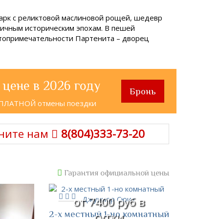
парк с реликтовой маслиновой рощей, шедевр
личным историческим эпохам. В пешей
стопримечательности Партенита – дворец
 цене в 2026 году
Бронь
СПЛАТНОЙ отмены поездки
ните нам
8(804)333-73-20
Гарантия официальной цены
от 7400 руб в
2-х местный 1-но комнатный
сутки