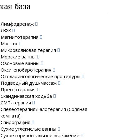
кая база
Лимфодренаж
ЛФК
Магнитотерапия
Массаж
Микроволновая терапия
Морские ванны
Озоновые ванны
Оксигенобаротерапия
Отоларингологические процедуры
Подводный душ-массаж
Прессотерапия
Скандинавская ходьба
СМТ-терапия
Спелеотерапия\Галотерапия (Соляная
комната)
Спирография
Сухие углекислые ванны
Сухое горизонтальное вытяжение