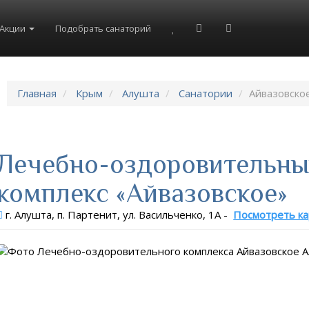
8(804)333-73-20
8(967)555-86-35
Акции
Подобрать санаторий
Главная
Крым
Алушта
Санатории
Айвазовско
Лечебно-оздоровительн
комплекс «Айвазовское»
г. Алушта, п. Партенит, ул. Васильченко, 1А
-
Посмотреть ка