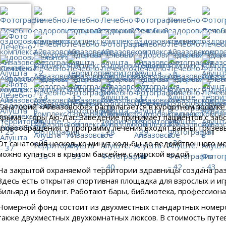
Санаторий «Айвазовское» располагается в курортном поселке
Крыма – горы Аю-Даг. Заведение принимает пациентов с заб
кровообращения. В программу лечения входят ванны, грязевы
От санатория несколько минут ходьбы до ведомственного ме
можно купаться в крытом бассейне с морской водой.
На закрытой охраняемой территории здравницы создана раз
Здесь есть открытая спортивная площадка для взрослых и иг
бильярд и боулинг. Работают бары, библиотека, профессион
Номерной фонд состоит из двухместных стандартных номер
также двухместных двухкомнатных люксов. В стоимость путе