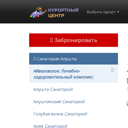
Выбрать курорт
Забронировать
Санатории Алушты
Айвазовское
Лечебно-
оздоровительный комплекс
Алушта
Санаторий
Алуштинский
Санаторий
Голубая волна
Санаторий
Киев
Санаторий