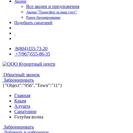
Акции
Все акции и предложения
Акция "Трансфер за наш счет"
Ранее бронирование
Подобрать санаторий
8(804)333-73-20
+7(967)555-86-35
8(804)333-73-20
8(967)555-86-35
Обратный звонок
Забронировать
{"Object":"956","Town":"11"}
Главная
Крым
Алушта
Санатории
Голубая волна
Забронировать
Добавить в избранное