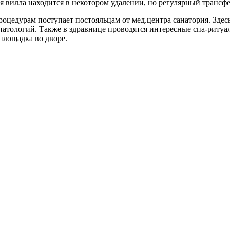
я вилла находится в некотором удалении, но регулярный транс
оцедурам поступает постояльцам от мед.центра санатория. Зде
атологий. Также в здравнице проводятся интересные спа-ритуал
площадка во дворе.