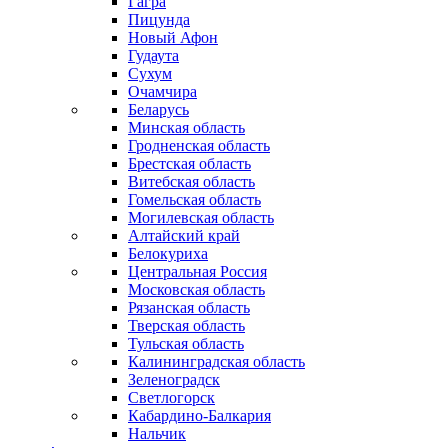
Гагра
Пицунда
Новый Афон
Гудаута
Сухум
Очамчира
Беларусь
Минская область
Гродненская область
Брестская область
Витебская область
Гомельская область
Могилевская область
Алтайский край
Белокуриха
Центральная Россия
Московская область
Рязанская область
Тверская область
Тульская область
Калининградская область
Зеленоградск
Светлогорск
Кабардино-Балкария
Нальчик