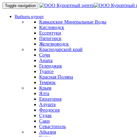
Toggle navigation
Выбрать курорт
Кавказские Минеральные Воды
Кисловодск
Ессентуки
Пятигорск
Железноводск
Краснодарский край
Сочи
Анапа
Геленджик
Туапсе
Красная Поляна
Темрюк
Крым
Ялта
Евпатория
Алушта
Феодосия
Судак
Саки
Севастополь
Абхазия