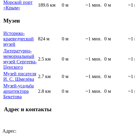
Морской порт
189.6 км
0 м
~1 мин.
0 м
~1 
«Крым»
Музеи
Историко-
краеведческий
824 м
0 м
~1 мин.
0 м
~1 
музей
Литературно-
мемориальный
2.5 км
0 м
~1 мин.
0 м
~1 
музей Сергеева-
Ценского
Музей писателя
2.7 км
0 м
~1 мин.
0 м
~1 
И. С. Шмелёва
Музей-усадьба
архитектора
2.8 км
0 м
~1 мин.
0 м
~1 
Бекетова
Адрес и контакты
Адрес: