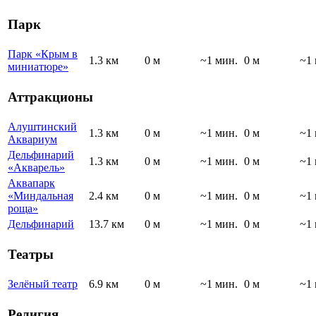
Парк
Парк «Крым в
1.3 км
0 м
~1 мин.
0 м
~1 
миниатюре»
Аттракционы
Алуштинский
1.3 км
0 м
~1 мин.
0 м
~1 
Аквариум
Дельфинарий
1.3 км
0 м
~1 мин.
0 м
~1 
«Акварель»
Аквапарк
«Миндальная
2.4 км
0 м
~1 мин.
0 м
~1 
роща»
Дельфинарий
13.7 км
0 м
~1 мин.
0 м
~1 
Театры
Зелёный театр
6.9 км
0 м
~1 мин.
0 м
~1 
Религия