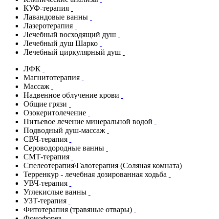
КУФ-терапия
Лавандовые ванны
Лазеротерапия
Лечебный восходящий душ
Лечебный душ Шарко
Лечебный циркулярный душ
ЛФК
Магнитотерапия
Массаж
Надвенное облучение крови
Общие грязи
Озокеритолечение
Питьевое лечение минеральной водой
Подводный душ-массаж
СВЧ-терапия
Сероводородные ванны
СМТ-терапия
Спелеотерапия\Галотерапия (Соляная комната)
Терренкур - лечебная дозированная ходьба
УВЧ-терапия
Углекислые ванны
УЗТ-терапия
Фитотерапия (травяные отвары)
Фонофорез