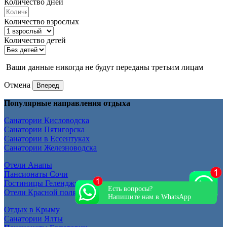
Количество дней
Количество взрослых
Количество детей
Ваши данные никогда не будут переданы третьим лицам
Отмена
Вперед
Популярные направления отдыха
Санатории Кисловодска
Санатории Пятигорска
Санатории в Ессентуках
Санатории Железноводска
Отели Анапы
Пансионаты Сочи
Гостиницы Геленджика
Есть вопросы?
Отели Красной поляны
Напишите нам в WhatsApp
Отдых в Крыму
Санатории Ялты