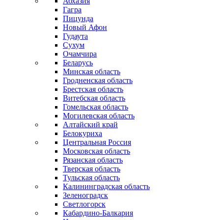
Абхазия
Гагра
Пицунда
Новый Афон
Гудаута
Сухум
Очамчира
Беларусь
Минская область
Гродненская область
Брестская область
Витебская область
Гомельская область
Могилевская область
Алтайский край
Белокуриха
Центральная Россия
Московская область
Рязанская область
Тверская область
Тульская область
Калининградская область
Зеленоградск
Светлогорск
Кабардино-Балкария