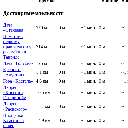
прямой
машине
ма
Достопримечательности
Дача
576 м
0 м
~1 мин.
0 м
~1 
«Стахеева»
Памятник
первому
правительству
714 м
0 м
~1 мин.
0 м
~1 
республики
Таврида
Дача «Голубка»
725 м
0 м
~1 мин.
0 м
~1 
Крепость
1.1 км
0 м
~1 мин.
0 м
~1 
«Алустон»
Гора «Кастель»
4.6 км
0 м
~1 мин.
0 м
~1 
Дворец
«Княгини
10.5 км
0 м
~1 мин.
0 м
~1 
Гагариной»
Дворец
11.2 км
0 м
~1 мин.
0 м
~1 
«Раевского»
Площадка
Каменный
14.9 км
0 м
~1 мин.
0 м
~1 
навес