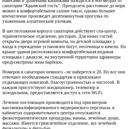
навесами и душевыми кабинками находится в 800 метрах от
санатория "Крымский гость". Преодолеть расстояние до моря
можно в комфортабельном салоне такси, однако большее
впечатление произведет десятиминутная прогулка по
ухоженным алуштинским улочкам.
В шестиэтажном корпусе санатория действуют спа-центр,
терапевтическое отделение, ресторан. Для юных гостей
открыты двери игровой комнаты, на детской площадке у
входа в учреждение установлен батут, песочница и качели. На
крыше здания расположилась комфортабельная видовая
площадка с джакузи, на внутренней территории здравницы
предусмотрены зоны барбекю.
Номеров в санатории немного - не наберется и 20. Но все они
отвечают необходимым стандартам и привлекают
отдыхающих новизной, благоустроенностью и чистотой. В
каждом присутствуют кондиционер, телевизор и
холодильник, предоставляется доступ к сети Wi-Fi.
Лечение постояльцев производится под присмотром
высококвалифицированного медицинского персонала, в
кабинетах оздоровительного центра отпускаются
физиотерапевтические процедуры, ванны, лечебные души,
массажи. Имеется грязелечебное отделение, зал лечебной
физкультуры и фито-бар.