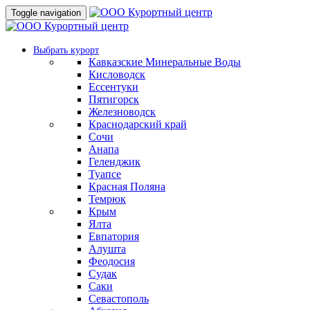
Toggle navigation
Выбрать курорт
Кавказские Минеральные Воды
Кисловодск
Ессентуки
Пятигорск
Железноводск
Краснодарский край
Сочи
Анапа
Геленджик
Туапсе
Красная Поляна
Темрюк
Крым
Ялта
Евпатория
Алушта
Феодосия
Судак
Саки
Севастополь