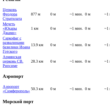
Церковь
Феодора
877 м
0 м
~1 мин.
0 м
~1 
Стратилата
Мечеть
«Юхары
1 км
0 м
~1 мин.
0 м
~1 
Джами»
Саркофаг с
развалинами
13.9 км
0 м
~1 мин.
0 м
~1 
базилики Иоана
Готского
Армянская
церковь СВ.
28.3 км
0 м
~1 мин.
0 м
~1 
Рипсиме
Аэропорт
Аэропорт
50.3 км
0 м
~1 мин.
0 м
~1 
«Симферополь»
Морской порт