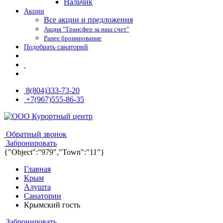
Нальчик
Акции
Все акции и предложения
Акция "Трансфер за наш счет"
Ранее бронирование
Подобрать санаторий
8(804)333-73-20
+7(967)555-86-35
8(804)333-73-20
8(967)555-86-35
Обратный звонок
Забронировать
{"Object":"979","Town":"11"}
Главная
Крым
Алушта
Санатории
Крымский гость
Забронировать