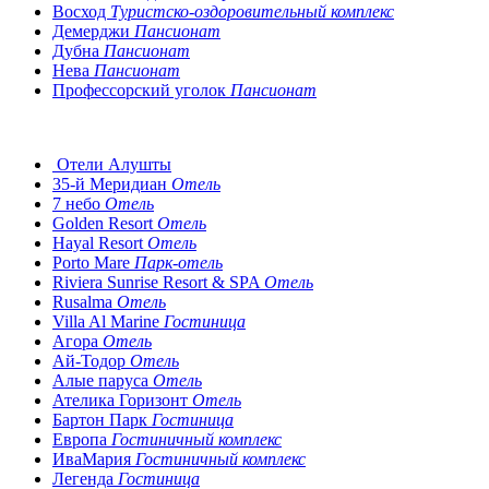
Восход
Туристско-оздоровительный комплекс
Демерджи
Пансионат
Дубна
Пансионат
Нева
Пансионат
Профессорский уголок
Пансионат
Отели Алушты
35-й Меридиан
Отель
7 небо
Отель
Golden Resort
Отель
Hayal Resort
Отель
Porto Mare
Парк-отель
Riviera Sunrise Resort & SPA
Отель
Rusalma
Отель
Villa Al Marine
Гостиница
Агора
Отель
Ай-Тодор
Отель
Алые паруса
Отель
Ателика Горизонт
Отель
Бартон Парк
Гостиница
Европа
Гостиничный комплекс
ИваМария
Гостиничный комплекс
Легенда
Гостиница