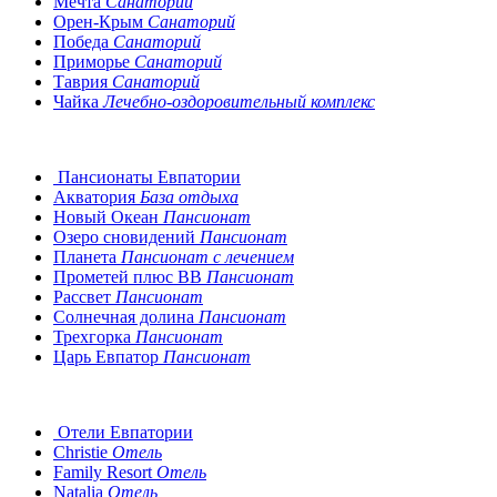
Мечта
Санаторий
Орен-Крым
Санаторий
Победа
Санаторий
Приморье
Санаторий
Таврия
Санаторий
Чайка
Лечебно-оздоровительный комплекс
Пансионаты Евпатории
Акватория
База отдыха
Новый Океан
Пансионат
Озеро сновидений
Пансионат
Планета
Пансионат с лечением
Прометей плюс ВВ
Пансионат
Рассвет
Пансионат
Солнечная долина
Пансионат
Трехгорка
Пансионат
Царь Евпатор
Пансионат
Отели Евпатории
Christie
Отель
Family Resort
Отель
Natalia
Отель