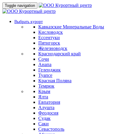
Toggle navigation
Выбрать курорт
Кавказские Минеральные Воды
Кисловодск
Ессентуки
Пятигорск
Железноводск
Краснодарский край
Сочи
Анапа
Геленджик
Туапсе
Красная Поляна
Темрюк
Крым
Ялта
Евпатория
Алушта
Феодосия
Судак
Саки
Севастополь