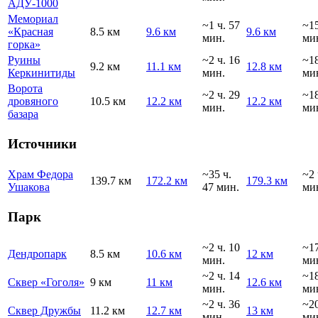
АДУ-1000
Мемориал
~1 ч. 57
~1
«Красная
8.5 км
9.6 км
9.6 км
мин.
ми
горка»
Руины
~2 ч. 16
~1
9.2 км
11.1 км
12.8 км
Керкинитиды
мин.
ми
Ворота
~2 ч. 29
~1
дровяного
10.5 км
12.2 км
12.2 км
мин.
ми
базара
Источники
Храм Федора
~35 ч.
~2 
139.7 км
172.2 км
179.3 км
Ушакова
47 мин.
ми
Парк
~2 ч. 10
~1
Дендропарк
8.5 км
10.6 км
12 км
мин.
ми
~2 ч. 14
~1
Сквер «Гоголя»
9 км
11 км
12.6 км
мин.
ми
~2 ч. 36
~2
Сквер Дружбы
11.2 км
12.7 км
13 км
мин.
ми