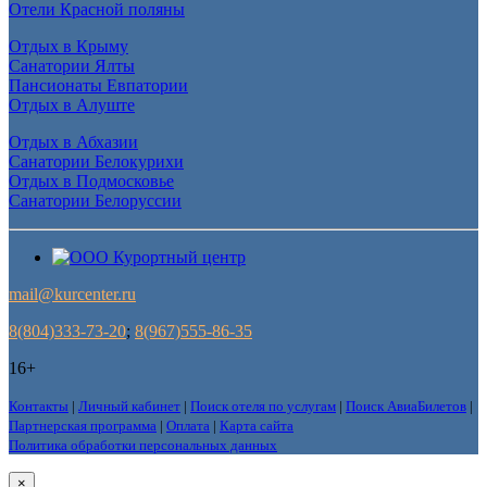
Отели Красной поляны
Отдых в Крыму
Санатории Ялты
Пансионаты Евпатории
Отдых в Алуште
Отдых в Абхазии
Санатории Белокурихи
Отдых в Подмосковье
Санатории Белоруссии
mail@kurcenter.ru
8(804)333-73-20
;
8(967)555-86-35
16+
Контакты
|
Личный кабинет
|
Поиск отеля по услугам
|
Поиск АвиаБилетов
|
Партнерская программа
|
Оплата
|
Карта сайта
Политика обработки персональных данных
×