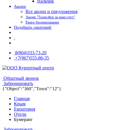
Нальчик
Акции
Все акции и предложения
Акция "Трансфер за наш счет"
Ранее бронирование
Подобрать санаторий
8(804)333-73-20
+7(967)555-86-35
8(804)333-73-20
8(967)555-86-35
Обратный звонок
Забронировать
{"Object":"360","Town":"12"}
Главная
Крым
Евпатория
Отели
Бумеранг
Забронировать