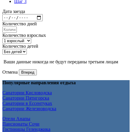
Шаг 3
Дата заезда
Количество дней
Количество взрослых
Количество детей
Ваши данные никогда не будут переданы третьим лицам
Отмена
Вперед
Популярные направления отдыха
Санатории Кисловодска
Санатории Пятигорска
Санатории в Ессентуках
Санатории Железноводска
Отели Анапы
Пансионаты Сочи
Гостиницы Геленджика