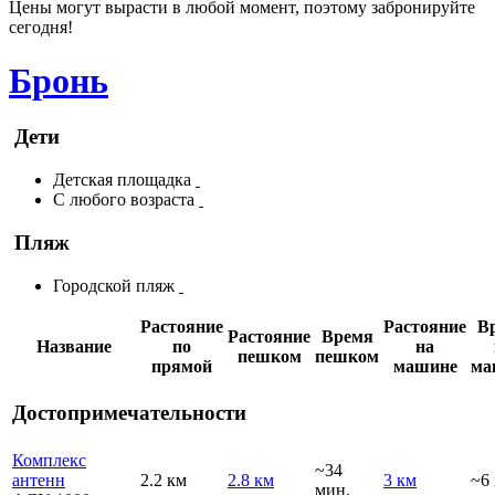
Цены могут вырасти в любой момент, поэтому забронируйте
сегодня!
Бронь
Дети
Детская площадка
С любого возраста
Пляж
Городской пляж
Растояние
Растояние
В
Растояние
Время
Название
по
на
пешком
пешком
прямой
машине
ма
Достопримечательности
Комплекс
~34
антенн
2.2 км
2.8 км
3 км
~6
мин.