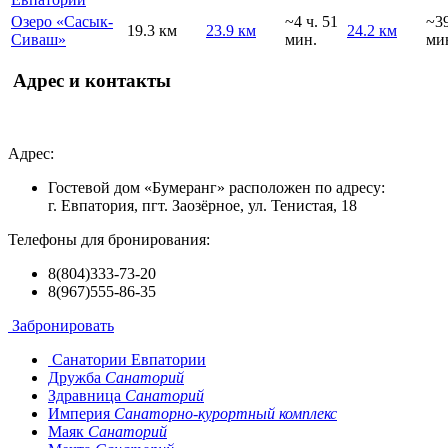
Озеро «Сасык-
~4 ч. 51
~3
19.3 км
23.9 км
24.2 км
Сиваш»
мин.
ми
Адрес и контакты
Адрес:
Гостевой дом «Бумеранг» расположен по адресу:
г. Евпатория, пгт. Заозёрное, ул. Тенистая, 18
Телефоны для бронирования:
8(804)333-73-20
8(967)555-86-35
Забронировать
Санатории Евпатории
Дружба
Санаторий
Здравница
Санаторий
Империя
Санаторно-курортный комплекс
Маяк
Санаторий