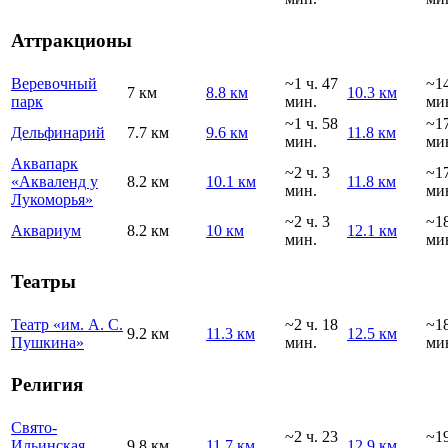
Аттракционы
Веревочный
~1 ч. 47
~1
7 км
8.8 км
10.3 км
парк
мин.
ми
~1 ч. 58
~1
Дельфинарий
7.7 км
9.6 км
11.8 км
мин.
ми
Аквапарк
~2 ч. 3
~1
«Акваленд у
8.2 км
10.1 км
11.8 км
мин.
ми
Лукоморья»
~2 ч. 3
~1
Аквариум
8.2 км
10 км
12.1 км
мин.
ми
Театры
Театр «им. А. С.
~2 ч. 18
~1
9.2 км
11.3 км
12.5 км
Пушкина»
мин.
ми
Религия
Свято-
~2 ч. 23
~1
Ильинская
9.8 км
11.7 км
12.9 км