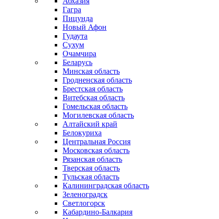
Абхазия
Гагра
Пицунда
Новый Афон
Гудаута
Сухум
Очамчира
Беларусь
Минская область
Гродненская область
Брестская область
Витебская область
Гомельская область
Могилевская область
Алтайский край
Белокуриха
Центральная Россия
Московская область
Рязанская область
Тверская область
Тульская область
Калининградская область
Зеленоградск
Светлогорск
Кабардино-Балкария