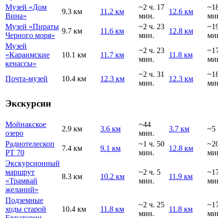
Музей «Дом
~2 ч. 17
~1
9.3 км
11.2 км
12.6 км
Вина»
мин.
ми
Музей «Пираты
~2 ч. 23
~1
9.7 км
11.6 км
12.8 км
Черного моря»
мин.
ми
Музей
~2 ч. 23
~1
«Караимские
10.1 км
11.7 км
11.8 км
мин.
ми
кенассы»
~2 ч. 31
~1
Почта-музей
10.4 км
12.3 км
12.3 км
мин.
ми
Экскурсии
Мойнакское
~44
2.9 км
3.6 км
3.7 км
~5
озеро
мин.
Радиотелескоп
~1 ч. 50
~2
7.4 км
9.1 км
12.8 км
РТ 70
мин.
ми
Экскурсионный
маршрут
~2 ч. 5
~1
8.3 км
10.2 км
11.9 км
«Трамвай
мин.
ми
желаний»
Подземные
~2 ч. 25
~1
ходы старой
10.4 км
11.8 км
11.8 км
мин.
ми
Евпатории