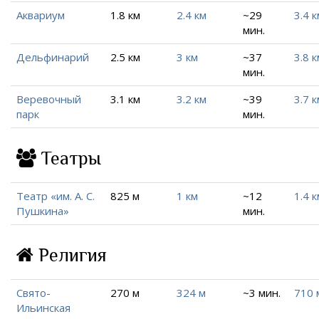
Аквариум
1.8 км
2.4 км
~29
3.4 к
мин.
Дельфинарий
2.5 км
3 км
~37
3.8 к
мин.
Веревочный
3.1 км
3.2 км
~39
3.7 к
парк
мин.
Театры
Театр «им. А. С.
825 м
1 км
~12
1.4 к
Пушкина»
мин.
Религия
Свято-
270 м
324 м
~3 мин.
710 
Ильинская