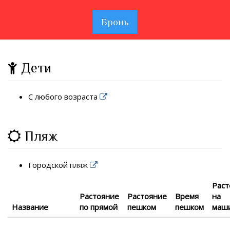
Бронь
Дети
С любого возраста
Пляж
Городской пляж
Раст
Растояние
Растояние
Время
на
Название
по прямой
пешком
пешком
маш