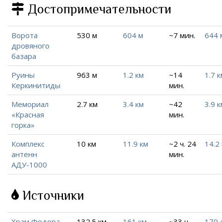
Достопримечательности
Ворота
530 м
604 м
~7 мин.
644 
дровяного
базара
Руины
963 м
1.2 км
~14
1.7 к
Керкинитиды
мин.
Мемориал
2.7 км
3.4 км
~42
3.9 к
«Красная
мин.
горка»
Комплекс
10 км
11.9 км
~2 ч. 24
14.2
антенн
мин.
АДУ-1000
Источники
Храм Федора
132.5 км
161 км
~33 ч.
170.