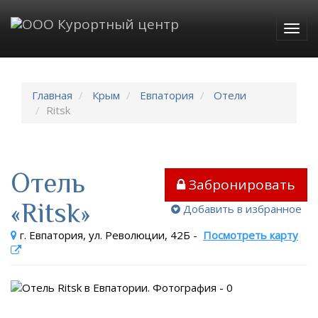
Togg
navig
Главная
Крым
Евпатория
Отели
Ritsk
Отель
Забронировать
«Ritsk»
Добавить в избранное
г. Евпатория, ул. Революции, 42Б
-
Посмотреть карту