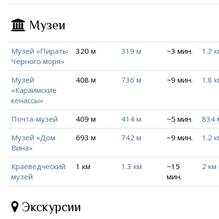
Музеи
Музей «Пираты
320 м
319 м
~3 мин.
1.2 к
Черного моря»
Музей
408 м
736 м
~9 мин.
1.8 к
«Караимские
кенассы»
Почта-музей
409 м
414 м
~5 мин.
834 
Музей «Дом
693 м
742 м
~9 мин.
1.2 к
Вина»
Краеведческий
1 км
1.3 км
~15
2 км
музей
мин.
Экскурсии