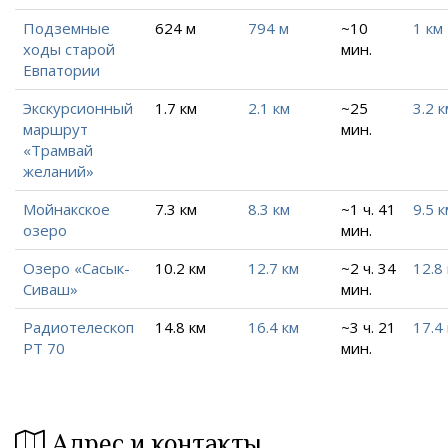
Подземные
624 м
794 м
~10
1 км
ходы старой
мин.
Евпатории
Экскурсионный
1.7 км
2.1 км
~25
3.2 к
маршрут
мин.
«Трамвай
желаний»
Мойнакское
7.3 км
8.3 км
~1 ч. 41
9.5 к
озеро
мин.
Озеро «Сасык-
10.2 км
12.7 км
~2 ч. 34
12.8
Сиваш»
мин.
Радиотелескоп
14.8 км
16.4 км
~3 ч. 21
17.4
РТ 70
мин.
Адрес и контакты