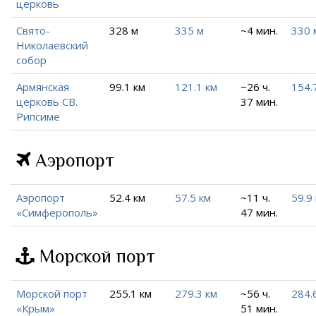
церковь
Свято-
328 м
335 м
~4 мин.
330 
Николаевский
собор
Армянская
99.1 км
121.1 км
~26 ч.
154.
церковь СВ.
37 мин.
Рипсиме
Аэропорт
Аэропорт
52.4 км
57.5 км
~11 ч.
59.9
«Симферополь»
47 мин.
Морской порт
Морской порт
255.1 км
279.3 км
~56 ч.
284.
«Крым»
51 мин.