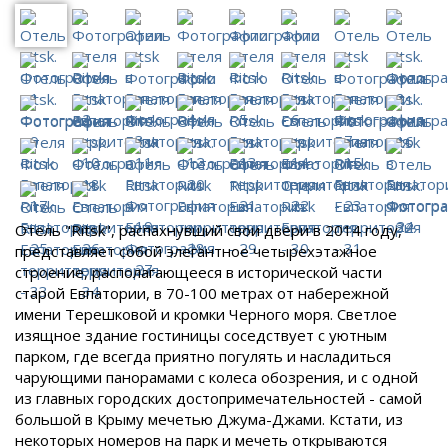
Отель "Ritsk", распахнувший свои двери в 2014 году,
представляет собой элегантное четырехэтажное
строение, располагающееся в исторической части
старой Евпатории, в 70-100 метрах от набережной
имени Терешковой и кромки Черного моря. Светлое
изящное здание гостиницы соседствует с уютным
парком, где всегда приятно погулять и насладиться
чарующими панорамами с колеса обозрения, и с одной
из главных городских достопримечательностей - самой
большой в Крыму мечетью Джума-Джами. Кстати, из
некоторых номеров на парк и мечеть открываются