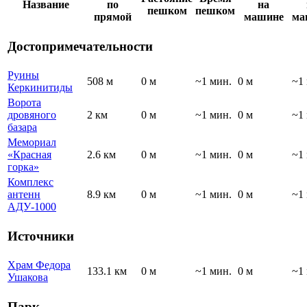
Название
по
на
пешком
пешком
прямой
машине
ма
Достопримечательности
Руины
508 м
0 м
~1 мин.
0 м
~1
Керкинитиды
Ворота
дровяного
2 км
0 м
~1 мин.
0 м
~1
базара
Мемориал
«Красная
2.6 км
0 м
~1 мин.
0 м
~1
горка»
Комплекс
антенн
8.9 км
0 м
~1 мин.
0 м
~1
АДУ-1000
Источники
Храм Федора
133.1 км
0 м
~1 мин.
0 м
~1
Ушакова
Парк