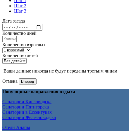
Шаг 1
Шаг 2
Шаг 3
Дата заезда
Количество дней
Количество взрослых
Количество детей
Ваши данные никогда не будут переданы третьим лицам
Отмена
Вперед
Популярные направления отдыха
Санатории Кисловодска
Санатории Пятигорска
Санатории в Ессентуках
Санатории Железноводска
Отели Анапы