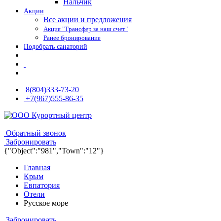
Нальчик
Акции
Все акции и предложения
Акция "Трансфер за наш счет"
Ранее бронирование
Подобрать санаторий
8(804)333-73-20
+7(967)555-86-35
8(804)333-73-20
8(967)555-86-35
Обратный звонок
Забронировать
{"Object":"981","Town":"12"}
Главная
Крым
Евпатория
Отели
Русское море
Забронировать