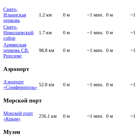
Свято-
Ильинская
1.2 км
0 м
~1 мин.
0 м
~1
церковь
Свято-
Николаевский
1.7 км
0 м
~1 мин.
0 м
~1
собор
Армянская
церковь СВ.
98.8 км
0 м
~1 мин.
0 м
~1
Рипсиме
Аэропорт
Аэропорт
52.8 км
0 м
~1 мин.
0 м
~1
«Симферополь»
Морской порт
Морской порт
256.1 км
0 м
~1 мин.
0 м
~1
«Крым»
Музеи