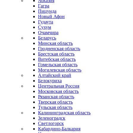
Абхазия
Гагра
Пицунда
Новый Афон
Гудаута
Сухум
Очамчира
Беларусь
Минская область
Гродненская область
Брестская область
Витебская область
Гомельская область
Могилевская область
Алтайский край
Белокуриха
Центральная Россия
Московская область
Рязанская область
Тверская область
Тульская область
Калининградская область
Зеленоградск
Светлогорск
Кабардино-Балкария