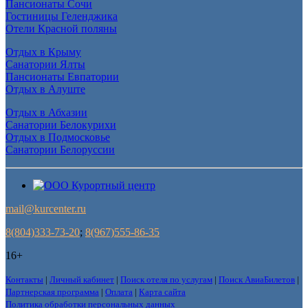
Пансионаты Сочи
Гостиницы Геленджика
Отели Красной поляны
Отдых в Крыму
Санатории Ялты
Пансионаты Евпатории
Отдых в Алуште
Отдых в Абхазии
Санатории Белокурихи
Отдых в Подмосковье
Санатории Белоруссии
mail@kurcenter.ru
8(804)333-73-20
;
8(967)555-86-35
16+
Контакты
|
Личный кабинет
|
Поиск отеля по услугам
|
Поиск АвиаБилетов
|
Партнерская программа
|
Оплата
|
Карта сайта
Политика обработки персональных данных