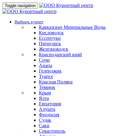
Toggle navigation
Выбрать курорт
Кавказские Минеральные Воды
Кисловодск
Ессентуки
Пятигорск
Железноводск
Краснодарский край
Сочи
Анапа
Геленджик
Туапсе
Красная Поляна
Темрюк
Крым
Ялта
Евпатория
Алушта
Феодосия
Судак
Саки
Севастополь