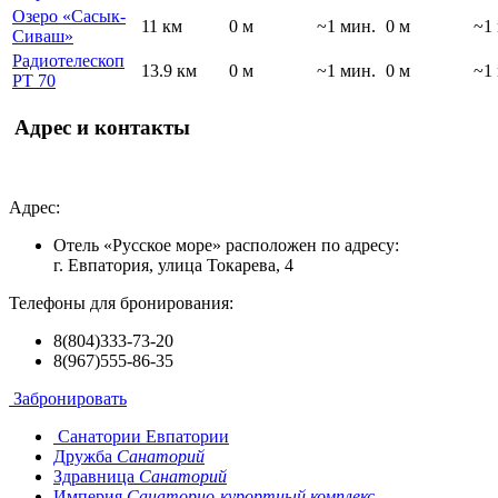
Озеро «Сасык-
11 км
0 м
~1 мин.
0 м
~1
Сиваш»
Радиотелескоп
13.9 км
0 м
~1 мин.
0 м
~1
РТ 70
Адрес и контакты
Адрес:
Отель «Русское море» расположен по адресу:
г. Евпатория, улица Токарева, 4
Телефоны для бронирования:
8(804)333-73-20
8(967)555-86-35
Забронировать
Санатории Евпатории
Дружба
Санаторий
Здравница
Санаторий
Империя
Санаторно-курортный комплекс