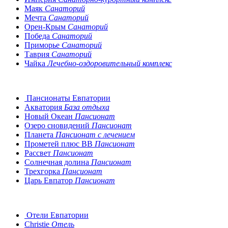
Маяк
Санаторий
Мечта
Санаторий
Орен-Крым
Санаторий
Победа
Санаторий
Приморье
Санаторий
Таврия
Санаторий
Чайка
Лечебно-оздоровительный комплекс
Пансионаты Евпатории
Акватория
База отдыха
Новый Океан
Пансионат
Озеро сновидений
Пансионат
Планета
Пансионат с лечением
Прометей плюс ВВ
Пансионат
Рассвет
Пансионат
Солнечная долина
Пансионат
Трехгорка
Пансионат
Царь Евпатор
Пансионат
Отели Евпатории
Christie
Отель