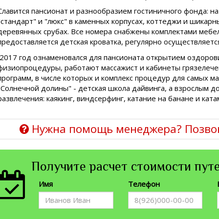
Славится пансионат и разнообразием гостиничного фонда: на
"стандарт" и "люкс" в каменных корпусах, коттеджи и шикар
деревянных срубах. Все номера снабжены комплектами мебел
предоставляется детская кроватка, регулярно осуществляетс
2017 год ознаменовался для пансионата открытием оздорови
физиопроцедуры, работают массажист и кабинеты грязелече
программ, в числе которых и комплекс процедур для самых ма
"Солнечной долины" - детская школа дайвинга, а взрослым 
развлечения: каякинг, виндсерфинг, катание на банане и ката
Нужна помощь менеджера? Позво
Получите расчет стоимости путе
Имя
Телефон