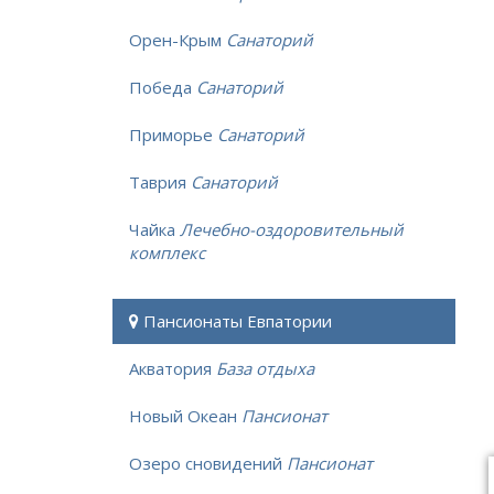
Орен-Крым
Санаторий
Победа
Санаторий
Приморье
Санаторий
Таврия
Санаторий
Чайка
Лечебно-оздоровительный
комплекс
Пансионаты Евпатории
Акватория
База отдыха
Новый Океан
Пансионат
Озеро сновидений
Пансионат