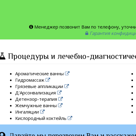
Менеджер позвонит Вам по телефону, уточнит
Гарантия конфидиц
Процедуры и лечебно-диагностиче
Ароматические ванны
Гидромассаж
Грязевые аппликации
Д'Арсонвализация
Детензор-терапия
Жемчужные ванны
Ингаляции
Кислородный коктейль
Давайте мы перезвоним Вам и расскаже