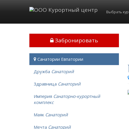
Выбрать ку
Забронировать
Санатории Евпатории
Дружба
Санаторий
Здравница
Санаторий
Империя
Санаторно-курортный
комплекс
Маяк
Санаторий
Мечта
Санаторий