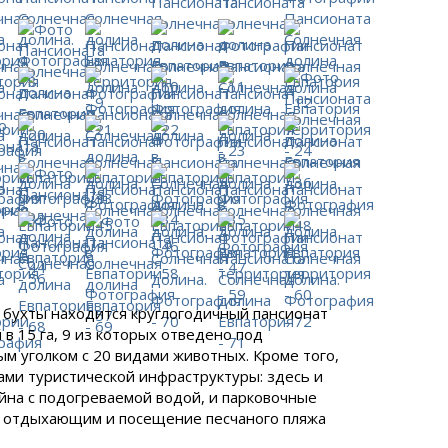
 бухты находится круглогодичный пансионат
в 15 га, 9 из которых отведено под
м уголком с 20 видами животных. Кроме того,
ми туристической инфраструктуры: здесь и
йна с подогреваемой водой, и парковочные
но отдыхающим и посещение песчаного пляжа