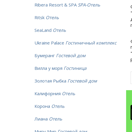
Ribera Resort & SPA
SPA-Отель
Ritsk
Отель
SeaLand
Отель
Ukraine Palace
Гостиничный комплекс
Бумеранг
Гостевой дом
Вилла у моря
Гостиница
Золотая Рыбка
Гостевой дом
Калифорния
Отель
Корона
Отель
Лиана
Отель
Миру Мир
Гостевой дом