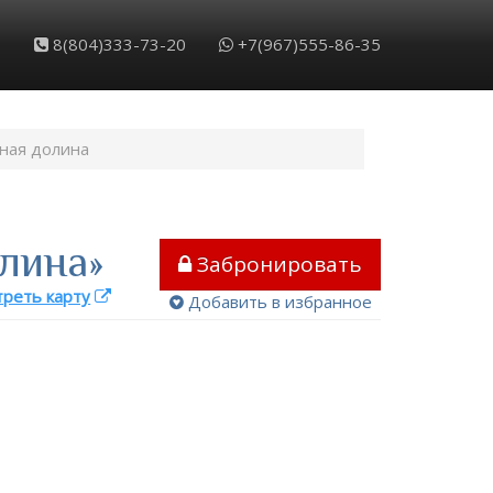
8(804)333-73-20
+7(967)555-86-35
ная долина
лина»
Забронировать
реть карту
Добавить в избранное