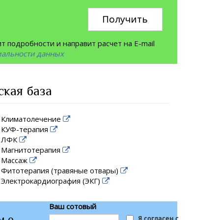
Получить
 подробности и направит расчет на E-mail
иальности данных
ская база
Климатолечение
КУФ-терапия
ЛФК
Магнитотерапия
Массаж
Фитотерапия (травяные отвары)
Электрокардиография (ЭКГ)
Ваш сотовый
м о
Я согласен с