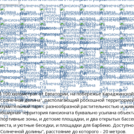
В 100 километрах от Евпатории, на побережье Караджинской
"Солнечная долина", располагающий роскошной территорией 
изумительный парк с разнообразной растительностью и живы
обширная территория пансионата буквально усыпана объекта
спортивные зоны, и детские площадки, и два открытых бассе
места, и уютные беседки, и площадки для барбекю. Доступ
"Солнечной долины", расстояние до которого - 20 метров.