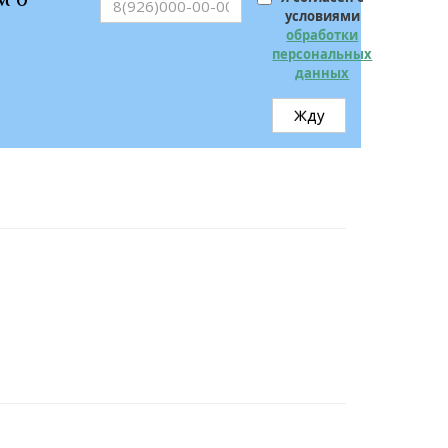
условиями
обработки
персональных
данных
Жду