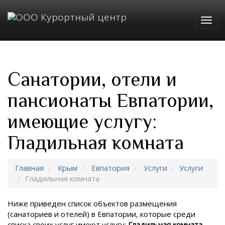
Togg
navig
Санатории, отели и
пансионаты Евпатории,
имеющие услугу:
Гладильная комната
Главная
Крым
Евпатория
Услуги
Услуги
Гладильная комната
Ниже приведен список объектов размещения
(санаториев и отелей) в
Евпатории, которые среди
списка своих услуг имеют услугу:
Гладильная комната
.