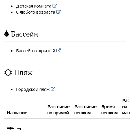
Детская комната
С любого возраста
Бассейн
Бассейн открытый
Пляж
Городской пляж
Рас
Растояние
Растояние
Время
на
Название
по прямой
пешком
пешком
ма