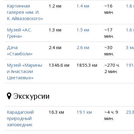
Картинная
1.2 км
1.4 км
~16
1.8
галерея «им. И.
мин.
К. Айвазовского»
Музей «А.С.
1.3 км
1.5 км
~17
1.6
Грина»
мин.
Дача
2.4 км
2.6 км
~30
3 к
«Стамболи»
мин.
Музей «Марины
1346.6 км
1855.3 км
~270 ч.
191
и Анастасии
2 мин.
Цветаевых»
Экскурсии
Карадагский
16.3 км
19.1 км
~4 ч. 9
23.
природный
мин.
заповедник