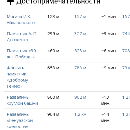
Достопримечательности
Могила И.К.
123 м
157 м
~1 мин.
157
Айвазовского
Памятник А. П.
299 м
327 м
~3 мин.
744
Довженко
Памятник «30
460 м
523 м
~6 мин.
708
лет Победы»
Фонтан-
658 м
788 м
~9 мин.
734
памятник
«Доброму
Гению»
Развалины
800 м
962 м
~13
1.2
круглой башни
мин.
Развалины
964 м
1.2 км
~14
1.2
«Генуэзской
мин.
крепости»