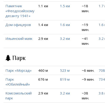
Памятник
1.1 км
1.5 км
~18
1.7
«Феодосийскому
мин.
десанту 1941»
Дом офицеров
1.4 км
1.6 км
~19
1.6
мин.
Ильинский маяк
2.9 км
3.2 км
~41
3.2
мин.
Парк
Парк «Морсад»
460 м
523 м
~6 мин.
708
Парк
676 м
819 м
~9 мин.
734
«Юбилейный»
Комсомольский
2.9 км
3.2 км
~38
3.8
парк
мин.