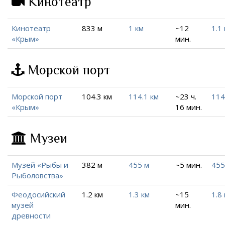
Кинотеатр
Кинотеатр
833 м
1 км
~12
1.1
«Крым»
мин.
Морской порт
Морской порт
104.3 км
114.1 км
~23 ч.
114
«Крым»
16 мин.
Музеи
Музей «Рыбы и
382 м
455 м
~5 мин.
455
Рыболовства»
Феодосийский
1.2 км
1.3 км
~15
1.8
музей
мин.
древности