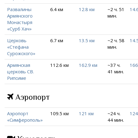
Развалины
6.4 км
12.8 км
~2 ч. 51
14.
Армянского
мин.
Монастыря
«Сурб Хач»
Церковь
6.7 км
13.5 км
~2 ч. 58
14.
«Стефана
мин.
Сурожского»
Армянская
112.6 км
162.9 км
~37 ч.
166
церковь СВ.
41 мин.
Рипсиме
Аэропорт
Аэропорт
109.5 км
121 км
~24 ч.
124
«Симферополь»
44 мин.