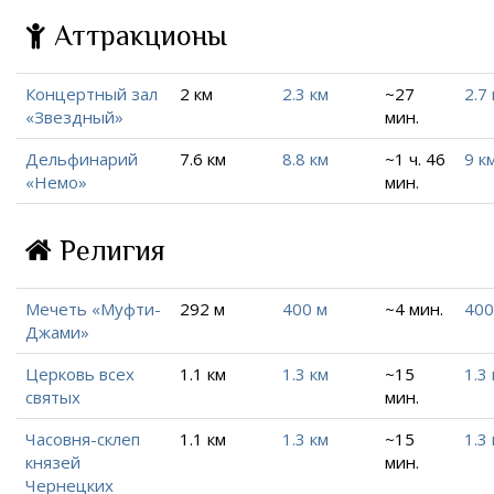
Аттракционы
Концертный зал
2 км
2.3 км
~27
2.7
«Звездный»
мин.
Дельфинарий
7.6 км
8.8 км
~1 ч. 46
9 к
«Немо»
мин.
Религия
Мечеть «Муфти-
292 м
400 м
~4 мин.
400
Джами»
Церковь всех
1.1 км
1.3 км
~15
1.3
святых
мин.
Часовня-склеп
1.1 км
1.3 км
~15
1.3
князей
мин.
Чернецких