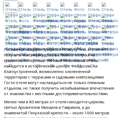
Гостиница «Каффа» придется по вкусу тем, кто хочет
получить максимум удовольствия от отпуска на
крымском побережье. Уютный небольшой отель
находится в историческом центре Феодосии, на
благоустроенной, великолепно озелененной
территории с террасами и садовыми композициями.
Гости отеля могут наслаждаться не только пляжным
отдыхом, но также получить незабываемые впечатления
от знакомства с местными достопримечательностями.
Менее чем в 80 метрах от отеля находится церковь
святых Архангелов Михаила и Гавриила, а до
знаменитой Генуэзской крепости – около 1000 метров.