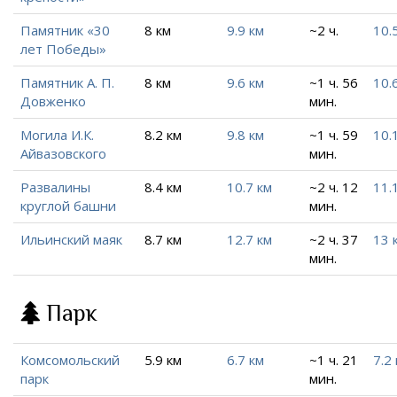
Памятник «30
8 км
9.9 км
~2 ч.
10.
лет Победы»
Памятник А. П.
8 км
9.6 км
~1 ч. 56
10.
Довженко
мин.
Могила И.К.
8.2 км
9.8 км
~1 ч. 59
10.
Айвазовского
мин.
Развалины
8.4 км
10.7 км
~2 ч. 12
11.
круглой башни
мин.
Ильинский маяк
8.7 км
12.7 км
~2 ч. 37
13 
мин.
Парк
Комсомольский
5.9 км
6.7 км
~1 ч. 21
7.2
парк
мин.