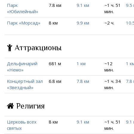
Парк
7.8 км
9.1 км
~1 ч. 51
9.5
«Юбилейный»
мин.
Парк «Морсад»
8 км
9.9 км
~2 ч.
10.
Аттракционы
Дельфинарий
681 м
1 км
~12
1 к
«Немо»
мин.
Концертный зал
6.8 км
7.8 км
~1 ч. 34
7.8
«Звездный»
мин.
Религия
Церковь всех
8 км
9.1 км
~1 ч. 51
9.1
святых
мин.