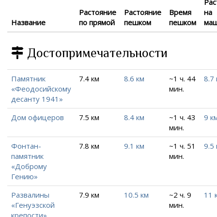
Рас
Растояние
Растояние
Время
на
Название
по прямой
пешком
пешком
ма
Достопримечательности
Памятник
7.4 км
8.6 км
~1 ч. 44
8.7
«Феодосийскому
мин.
десанту 1941»
Дом офицеров
7.5 км
8.4 км
~1 ч. 43
9 к
мин.
Фонтан-
7.8 км
9.1 км
~1 ч. 51
9.5
памятник
мин.
«Доброму
Гению»
Развалины
7.9 км
10.5 км
~2 ч. 9
11 
«Генуэзской
мин.
крепости»