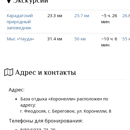
Экскурсии
Карадагский
23.3 км
25.7 км
~5 ч. 26
26.
природный
мин.
заповедник
Мыс «Чауда»
31.4 км
50 км
~10 ч. 6
55 
мин.
Адрес и контакты
Адрес:
База отдыха «Коронелли» расположен по
адресу:
г. Феодосия, с. Береговое, ул. Коронелли, 8
Телефоны для бронирования:
8(804)333-73-20