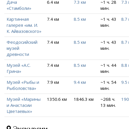
Дача
6.4 км
7.3 км
~1 ч. 28
7.3
«Стамболи»
мин.
Картинная
7.4 км
8.5 км
~1 ч. 43
8.7
галерея «им. И.
мин.
К. Айвазовского»
Феодосийский
7.4 км
8.5 км
~1 ч. 43
8.7
музей
мин.
древности
Музей «А.С.
7.4 км
8.5 км
~1 ч. 44
8.8
Грина»
мин.
Музей «Рыбы и
7.9 км
9.4 км
~1 ч. 54
9.5
Рыболовства»
мин.
Музей «Марины
1350.6 км
1846.3 км
~268 ч.
190
и Анастасии
13 мин.
Цветаевых»