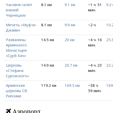
Часовня-склеп
8.1 км
9.1 км
~1 ч. 51
9.2
князей
мин.
Чернецких
Мечеть «Муфти-
8.1 км
9.9 км
~2 ч.
10.
Джами»
Развалины
14.5 км
20 км
~4 ч. 16
25.
Армянского
мин.
Монастыря
«Сурб Хач»
Церковь
14.9 км
20.7 км
~4 ч. 23
22.
«Стефана
мин.
Сурожского»
Армянская
119.2 км
169.5 км
~38 ч.
169
церковь СВ.
59 мин.
Рипсиме
Аэропорт