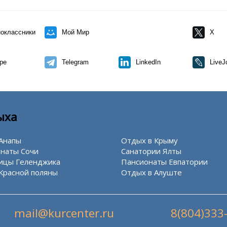
оклассники
Мой Мир
X
pe
Telegram
LinkedIn
LiveJ
ыха
Анапы
Отдых в Крыму
наты Сочи
Санатории Ялты
ицы Геленджика
Пансионаты Евпатории
Красной поляны
Отдых в Алуште
mail@kurcenter.ru
8(804)333