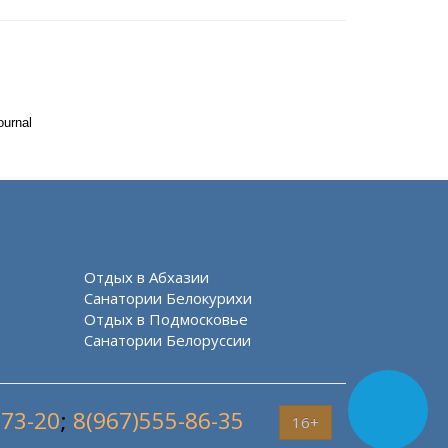
ournal
Отдых в Абхазии
Санатории Белокурихи
Отдых в Подмосковье
Санатории Белоруссии
-73-20
;
8(967)555-86-35
16+