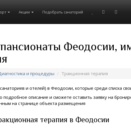
рорт
Акции
Подобрать санаторий
 пансионаты Феодосии, и
ия
Диагностика и процедуры
Тракционная терапия
санаториев и отелей) в
Феодосии, которые среди списка свои
о подробное описание и сможете оставить заявку на брониро
занным на странице объекта размещения
ракционная терапия в Феодосии