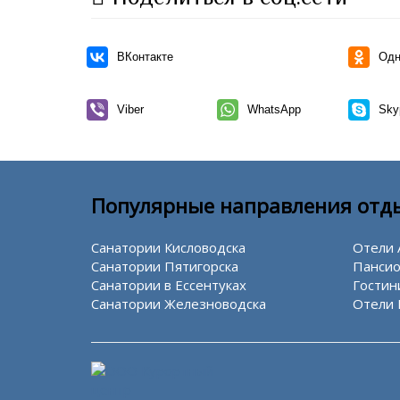
ВКонтакте
Одн
Viber
WhatsApp
Sky
Популярные направления отд
Санатории Кисловодска
Отели 
Санатории Пятигорска
Пансио
Санатории в Ессентуках
Гостин
Санатории Железноводска
Отели 