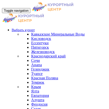
Toggle navigation
Выбрать курорт
Кавказские Минеральные Воды
Кисловодск
Ессентуки
Пятигорск
Железноводск
Краснодарский край
Сочи
Анапа
Геленджик
Туапсе
Красная Поляна
Темрюк
Крым
Ялта
Евпатория
Алушта
Феодосия
Судак