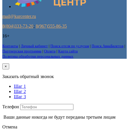
mail@kurcenter.ru
8(804)333-73-20
;
8(967)555-86-35
16+
Контакты
|
Личный кабинет
|
Поиск отеля по услугам
|
Поиск АвиаБилетов
|
Партнерская программа
|
Оплата
|
Карта сайта
Политика обработки персональных данных
×
Заказать обратный звонок
Шаг 1
Шаг 2
Шаг 3
Телефон
Ваши данные никогда не будут переданы третьим лицам
Отмена