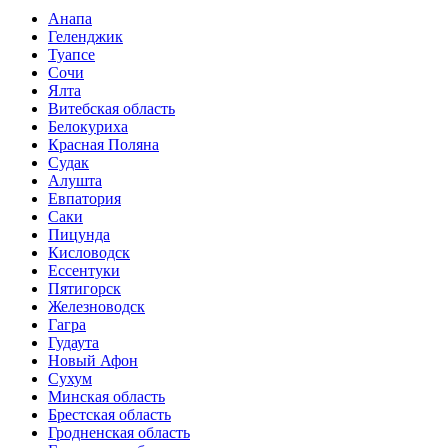
Анапа
Геленджик
Туапсе
Сочи
Ялта
Витебская область
Белокуриха
Красная Поляна
Судак
Алушта
Евпатория
Саки
Пицунда
Кисловодск
Ессентуки
Пятигорск
Железноводск
Гагра
Гудаута
Новый Афон
Сухум
Минская область
Брестская область
Гродненская область