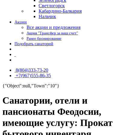
Зеленоградск
Светлогорск
Кабардино-Балкария
Нальчик
Акции
Все акции и предложения
Акция "Трансфер за наш счет"
Ранее бронирование
Подобрать санаторий
8(804)333-73-20
+7(967)555-86-35
{"Object":null,"Town":"10"}
Санатории, отели и
пансионаты Феодосии,
имеющие услугу: Прокат
бытового инвентаря