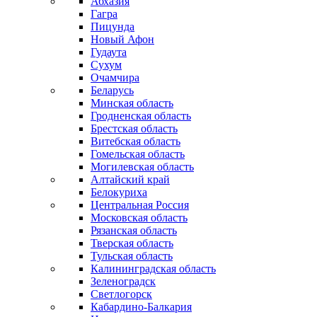
Абхазия
Гагра
Пицунда
Новый Афон
Гудаута
Сухум
Очамчира
Беларусь
Минская область
Гродненская область
Брестская область
Витебская область
Гомельская область
Могилевская область
Алтайский край
Белокуриха
Центральная Россия
Московская область
Рязанская область
Тверская область
Тульская область
Калининградская область
Зеленоградск
Светлогорск
Кабардино-Балкария