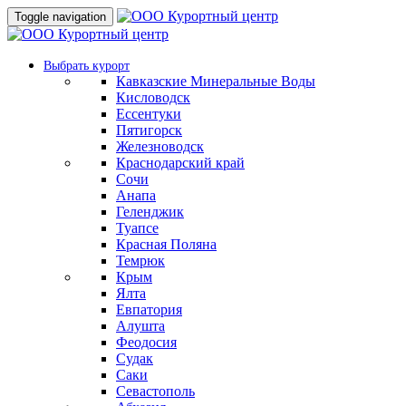
Toggle navigation
Выбрать курорт
Кавказские Минеральные Воды
Кисловодск
Ессентуки
Пятигорск
Железноводск
Краснодарский край
Сочи
Анапа
Геленджик
Туапсе
Красная Поляна
Темрюк
Крым
Ялта
Евпатория
Алушта
Феодосия
Судак
Саки
Севастополь