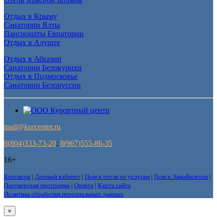
Отдых в Крыму
Санатории Ялты
Пансионаты Евпатории
Отдых в Алуште
Отдых в Абхазии
Санатории Белокурихи
Отдых в Подмосковье
Санатории Белоруссии
mail@kurcenter.ru
8(804)333-73-20
;
8(967)555-86-35
16+
Контакты
|
Личный кабинет
|
Поиск отеля по услугам
|
Поиск АвиаБилетов
|
Партнерская программа
|
Оплата
|
Карта сайта
Политика обработки персональных данных
×