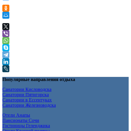
Популярные направления отдыха
Санатории Кисловодска
Санатории Пятигорска
Санатории в Ессентуках
Санатории Железноводска
Отели Анапы
Пансионаты Сочи
Гостиницы Геленджика
Отели Красной поляны