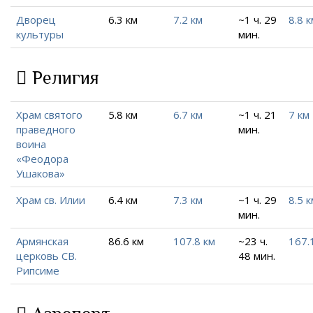
Дворец
6.3 км
7.2 км
~1 ч. 29
8.8 к
культуры
мин.
Религия
Храм святого
5.8 км
6.7 км
~1 ч. 21
7 км
праведного
мин.
воина
«Феодора
Ушакова»
Храм св. Илии
6.4 км
7.3 км
~1 ч. 29
8.5 к
мин.
Армянская
86.6 км
107.8 км
~23 ч.
167.
церковь СВ.
48 мин.
Рипсиме