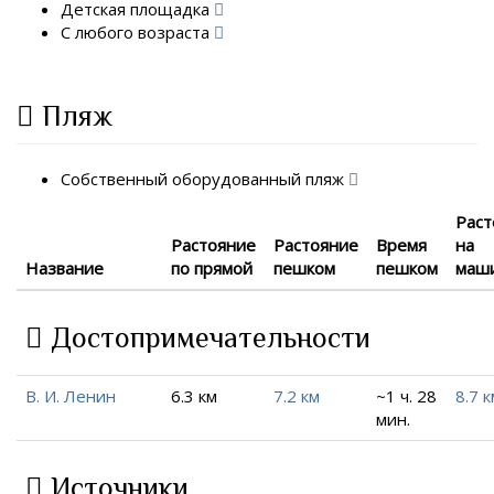
Детская площадка
С любого возраста
Пляж
Собственный оборудованный пляж
Раст
Растояние
Растояние
Время
на
Название
по прямой
пешком
пешком
маш
Достопримечательности
В. И. Ленин
6.3 км
7.2 км
~1 ч. 28
8.7 к
мин.
Источники