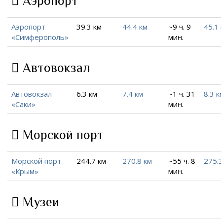
Аэропорт
Аэропорт
39.3 км
44.4 км
~9 ч. 9
45.1
«Симферополь»
мин.
Автовокзал
Автовокзал
6.3 км
7.4 км
~1 ч. 31
8.3 к
«Саки»
мин.
Морской порт
Морской порт
244.7 км
270.8 км
~55 ч. 8
275.
«Крым»
мин.
Музеи