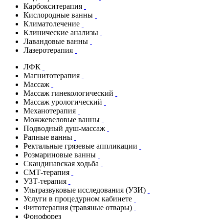
Карбокситерапия
Кислородные ванны
Климатолечение
Клинические анализы
Лавандовые ванны
Лазеротерапия
ЛФК
Магнитотерапия
Массаж
Массаж гинекологический
Массаж урологический
Механотерапия
Можжевеловые ванны
Подводный душ-массаж
Рапные ванны
Ректальные грязевые аппликации
Розмариновые ванны
Скандинавская ходьба
СМТ-терапия
УЗТ-терапия
Ультразвуковые исследования (УЗИ)
Услуги в процедурном кабинете
Фитотерапия (травяные отвары)
Фонофорез