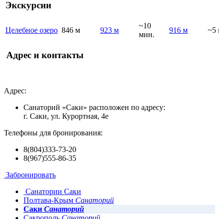
Экскурсии
~10
Целебное озеро
846 м
923 м
916 м
~5 
мин.
Адрес и контакты
Адрес:
Санаторий «Саки» расположен по адресу:
г. Саки, ул. Курортная, 4e
Телефоны для бронирования:
8(804)333-73-20
8(967)555-86-35
Забронировать
Санатории Саки
Полтава-Крым
Санаторий
Саки
Санаторий
Сакрополь
Санаторий