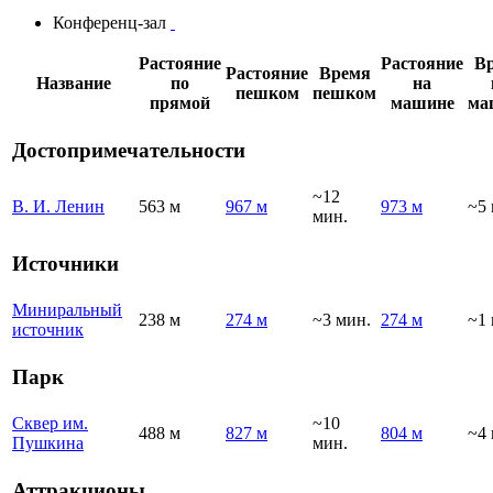
Конференц-зал
Растояние
Растояние
В
Растояние
Время
Название
по
на
пешком
пешком
прямой
машине
ма
Достопримечательности
~12
В. И. Ленин
563 м
967 м
973 м
~5 
мин.
Источники
Миниральный
238 м
274 м
~3 мин.
274 м
~1 
источник
Парк
Сквер им.
~10
488 м
827 м
804 м
~4 
Пушкина
мин.
Аттракционы