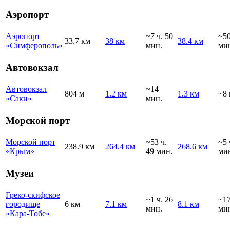
Аэропорт
Аэропорт
~7 ч. 50
~5
33.7 км
38 км
38.4 км
«Симферополь»
мин.
ми
Автовокзал
Автовокзал
~14
804 м
1.2 км
1.3 км
~8 
«Саки»
мин.
Морской порт
Морской порт
~53 ч.
~5 
238.9 км
264.4 км
268.6 км
«Крым»
49 мин.
ми
Музеи
Греко-скифское
~1 ч. 26
~1
городище
6 км
7.1 км
8.1 км
мин.
ми
«Кара-Тобе»