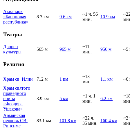
Аквапарк
~1 ч. 56
~2
«Банановая
8.3 км
9.6 км
10.9 км
мин.
ми
республика»
Театры
Дворец
~11
565 м
965 м
956 м
~5 
культуры
мин.
Религия
~13
Храм св. Илии
712 м
1 км
1.1 км
~6 
мин.
Храм святого
праведного
~1 ч. 1
~1
воина
3.9 км
5 км
6.2 км
мин.
ми
«Феодора
Ушакова»
Армянская
~22 ч.
~2 
церковь СВ.
83.1 км
101.8 км
160.4 км
35 мин.
ми
Рипсиме