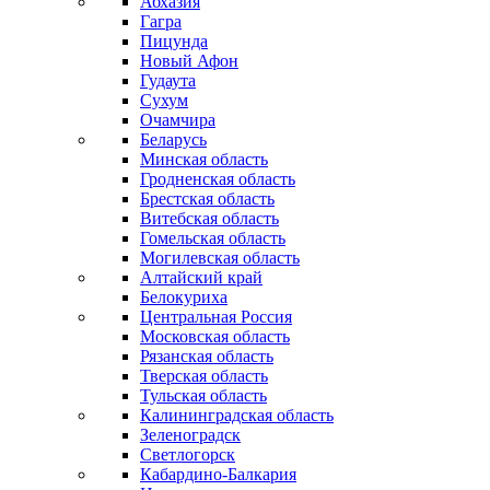
Абхазия
Гагра
Пицунда
Новый Афон
Гудаута
Сухум
Очамчира
Беларусь
Минская область
Гродненская область
Брестская область
Витебская область
Гомельская область
Могилевская область
Алтайский край
Белокуриха
Центральная Россия
Московская область
Рязанская область
Тверская область
Тульская область
Калининградская область
Зеленоградск
Светлогорск
Кабардино-Балкария