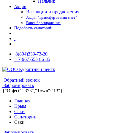
Нальчик
Акции
Все акции и предложения
Акция "Трансфер за наш счет"
Ранее бронирование
Подобрать санаторий
8(804)333-73-20
+7(967)555-86-35
8(804)333-73-20
8(967)555-86-35
Обратный звонок
Забронировать
{"Object":"373","Town":"13"}
Главная
Крым
Саки
Санатории
Саки
Забронировать