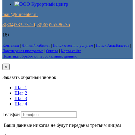
mail@kurcenter.ru
8(804)333-73-20
;
8(967)555-86-35
16+
Контакты
|
Личный кабинет
|
Поиск отеля по услугам
|
Поиск АвиаБилетов
|
Партнерская программа
|
Оплата
|
Карта сайта
Политика обработки персональных данных
×
Заказать обратный звонок
Шаг 1
Шаг 2
Шаг 3
Шаг 4
Телефон
Ваши данные никогда не будут переданы третьим лицам