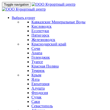
Toggle navigation
Выбрать курорт
Кавказские Минеральные Воды
Кисловодск
Ессентуки
Пятигорск
Железноводск
Краснодарский край
Сочи
Анапа
Геленджик
Туапсе
Красная Поляна
Темрюк
Крым
Ялта
Евпатория
Алушта
Феодосия
Судак
Саки
Севастополь