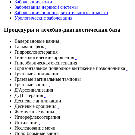
Заболевания кожи
Заболевания нервной системы
Заболевания опорно-двигательного аппарата
Урологические заболевания
Процедуры и лечебно-диагностическая база
Валериановые ванны
Гальваногрязь
Гидроколонотерапия
Гинекологические орошения
Гипербарическая оксигенация
Горизонтальное подводное вытяжение позвоночника
Грязевые аппликации
Грязевые вагинальные тампоны
Грязевые ванны
Д'Арсонвализация
ДДТ- терапия
Десневые аппликации
Десневые орошения
Жемчужные ванны
Иглорефлексотерапия
Ингаляции
Исследование мочи
Йодо-бромные ванны