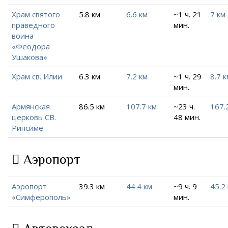
Храм святого
5.8 км
6.6 км
~1 ч. 21
7 км
праведного
мин.
воина
«Феодора
Ушакова»
Храм св. Илии
6.3 км
7.2 км
~1 ч. 29
8.7 к
мин.
Армянская
86.5 км
107.7 км
~23 ч.
167.
церковь СВ.
48 мин.
Рипсиме
Аэропорт
Аэропорт
39.3 км
44.4 км
~9 ч. 9
45.2
«Симферополь»
мин.