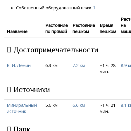
Собственный оборудованный пляж
Раст
Растояние
Растояние
Время
на
Название
по прямой
пешком
пешком
маш
Достопримечательности
В. И. Ленин
6.3 км
7.2 км
~1 ч. 28
8.9 к
мин.
Источники
Миниральный
5.6 км
6.6 км
~1 ч. 21
8.1 к
источник
мин.
Парк