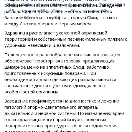
оснащенными всеми благами цивилизации. Заведение
расположено в живописной местности известного
бальнеологического курорта – города Саки, – на косе
между Сакским озером и Черным морем.
Здравница располагает ухоженной охраняемой
территорией и собственным песчано-галечным пляжем с
удобными навесами и шезлонгами.
Полноценное и разнообразное питание постояльцев
обеспечивает просторная столовая, предлагающая
шикарное меню из аппетитных блюд, заботливо
приготовленных искусными поварами. При
необходимости для отдыхающих разрабатываются
специальные диеты с учетом индивидуальных
особенностей организма.
Заведение профилируется на диагностике и лечении
патологий опорно-двигательного аппарата,
дыхательной и нервной системы. По назначению врача
гости здравницы могут пройти курсы полезных
оздоровительных процедур – грязе- и водолечения,
фитотерапии и лечебной физкультуры.