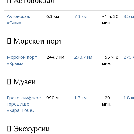
Автовокзал
Автовокзал
6.3 км
7.3 км
~1 ч. 30
8.5 к
«Саки»
мин.
Морской порт
Морской порт
244.7 км
270.7 км
~55 ч. 8
275.
«Крым»
мин.
Музеи
Греко-скифское
990 м
1.7 км
~20
1.8 к
городище
мин.
«Кара-Тобе»
Экскурсии