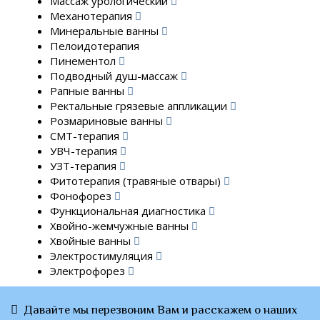
Массаж урологический
Механотерапия
Минеральные ванны
Пелоидотерапия
Пинементол
Подводный душ-массаж
Рапные ванны
Ректальные грязевые аппликации
Розмариновые ванны
СМТ-терапия
УВЧ-терапия
УЗТ-терапия
Фитотерапия (травяные отвары)
Фонофорез
Функциональная диагностика
Хвойно-жемчужные ванны
Хвойные ванны
Электростимуляция
Электрофорез
Давайте мы перезвоним Вам и расскажем о наших