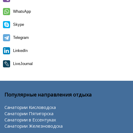
WhatsApp
Skype
Telegram
LinkedIn
LiveJournal
Популярные направления отдыха
Санатории Кисловодска
Санатории Пятигорска
Санатории в Ессентуках
Санатории Железноводска