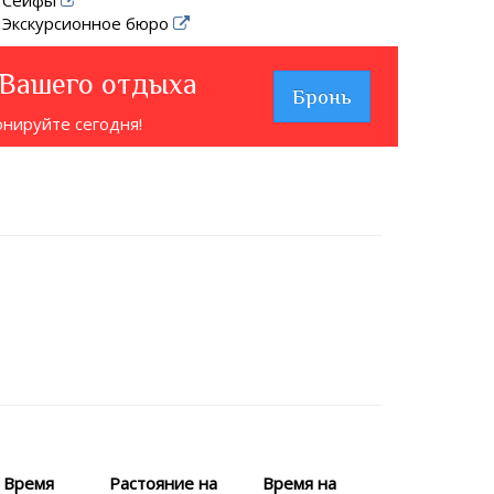
Экскурсионное бюро
 Вашего отдыха
Бронь
онируйте сегодня!
Время
Растояние на
Время на