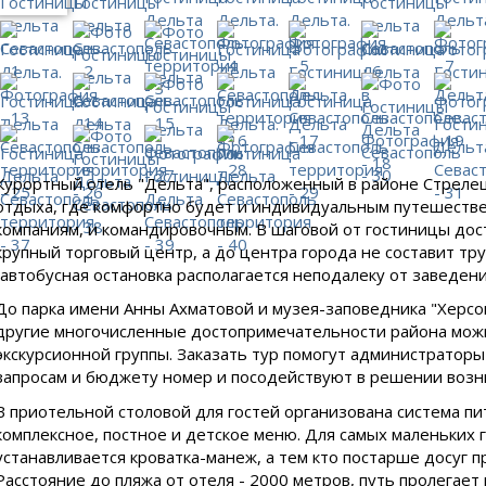
Курортный отель "Дельта", расположенный в районе Стрелец
отдыха, где комфортно будет и индивидуальным путешествен
компаниям, и командировочным. В шаговой от гостиницы дост
крупный торговый центр, а до центра города не составит т
(автобусная остановка располагается неподалеку от заведения
До парка имени Анны Ахматовой и музея-заповедника "Херсон
другие многочисленные достопримечательности района можн
экскурсионной группы. Заказать тур помогут администратор
запросам и бюджету номер и посодействуют в решении воз
В приотельной столовой для гостей организована система пи
комплексное, постное и детское меню. Для самых маленьких г
устанавливается кроватка-манеж, а тем кто постарше досуг 
Расстояние до пляжа от отеля - 2000 метров, путь пролегает