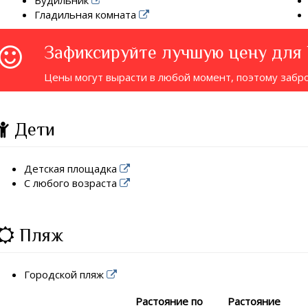
Гладильная комната
Зафиксируйте лучшую цену для
Цены могут вырасти в любой момент, поэтому забр
Дети
Детская площадка
С любого возраста
Пляж
Городской пляж
Растояние по
Растояние