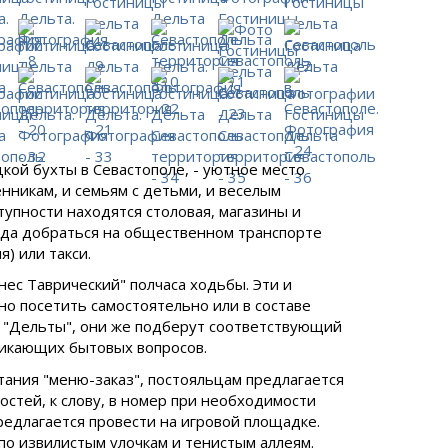
кой бухты в Севастополе, - уютное место
никам, и семьям с детьми, и веселым
упности находятся столовая, магазины и
руда добраться на общественном транспорте
) или такси.
ес Таврический" полчаса ходьбы. Эти и
о посетить самостоятельно или в составе
ы "Дельты", они же подберут соответствующий
никающих бытовых вопросов.
тания "меню-заказ", постояльцам предлагается
остей, к слову, в номер при необходимости
предлагается провести на игровой площадке.
 по извилистым улочкам и тенистым аллеям.