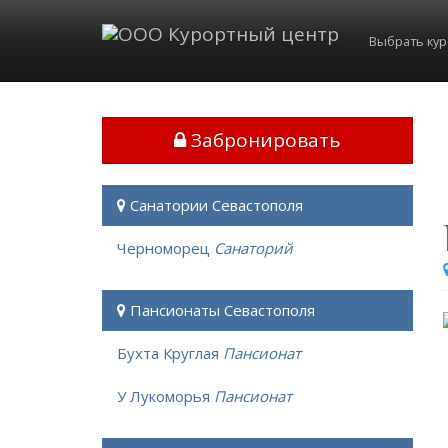
Выбрать ку
Забронировать
Санатории Севастополя
Черноморец
Санаторий
Пансионаты Севастополя
Бухта Круглая
Пансионат
У Лукоморья
Пансионат