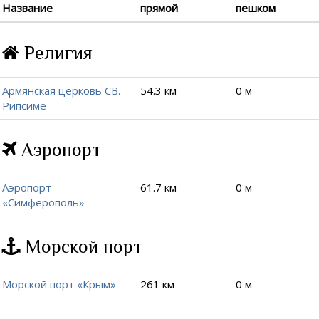
Название
прямой
пешком
Религия
Армянская церковь СВ.
54.3 км
0 м
Рипсиме
Аэропорт
Аэропорт
61.7 км
0 м
«Симферополь»
Морской порт
Морской порт «Крым»
261 км
0 м