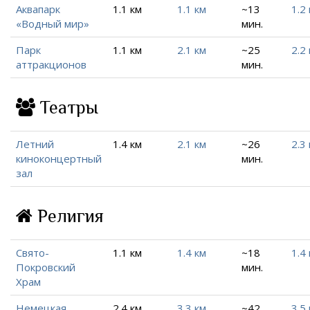
Аквапарк
1.1 км
1.1 км
~13
1.2
«Водный мир»
мин.
Парк
1.1 км
2.1 км
~25
2.2
аттракционов
мин.
Театры
Летний
1.4 км
2.1 км
~26
2.3
киноконцертный
мин.
зал
Религия
Свято-
1.1 км
1.4 км
~18
1.4
Покровский
мин.
Храм
Немецкая
2.4 км
3.3 км
~42
3.5