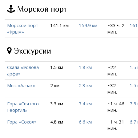
Морской порт
Морской порт
141.1 км
159.9 км
~33 ч. 2
161
«Крым»
мин.
Экскурсии
Скала «Эолова
1.5 км
1.8 км
~22
1.5
арфа»
мин.
Мыс «Алчак»
2 км
2.3 км
~32
1.5
мин.
Гора «Святого
3.3 км
7.4 км
~1 ч. 46
7.5
Георгия»
мин.
Гора «Сокол»
4.8 км
6.6 км
~1 ч. 31
6.7
мин.