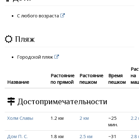
С любого возраста
Пляж
Городской пляж
Рас
Растояние
Растояние
Время
на
Название
по прямой
пешком
пешком
ма
Достопримечательности
Холм Славы
1.2 км
2 км
~25
2.2
мин.
Дом П. С.
1.8 км
2.5 км
~31
2.8