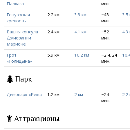
Палласа
мин.
Генуэзская
2.2 км
3.3 км
~43
3.5
крепость
мин.
Башня консула
2.4 км
4.1 км
~52
4.3
Джиованни
мин.
Марионе
Грот
5.9 км
10.2 км
~2 ч. 24
10.
«Голицына»
мин.
Парк
Динопарк «Рекс»
1.2 км
2 км
~24
2.2
мин.
Аттракционы