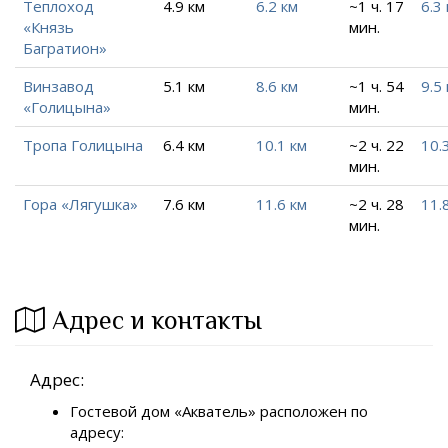
Теплоход
4.9 км
6.2 км
~1 ч. 17
6.3
«Князь
мин.
Багратион»
Винзавод
5.1 км
8.6 км
~1 ч. 54
9.5
«Голицына»
мин.
Тропа Голицына
6.4 км
10.1 км
~2 ч. 22
10.
мин.
Гора «Лягушка»
7.6 км
11.6 км
~2 ч. 28
11.
мин.
Адрес и контакты
Адрес:
Гостевой дом «Акватель» расположен по
адресу: