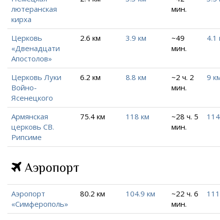
лютеранская
мин.
кирха
Церковь
2.6 км
3.9 км
~49
4.1
«Двенадцати
мин.
Апостолов»
Церковь Луки
6.2 км
8.8 км
~2 ч. 2
9 к
Войно-
мин.
Ясенецкого
Армянская
75.4 км
118 км
~28 ч. 5
114
церковь СВ.
мин.
Рипсиме
Аэропорт
Аэропорт
80.2 км
104.9 км
~22 ч. 6
111
«Симферополь»
мин.