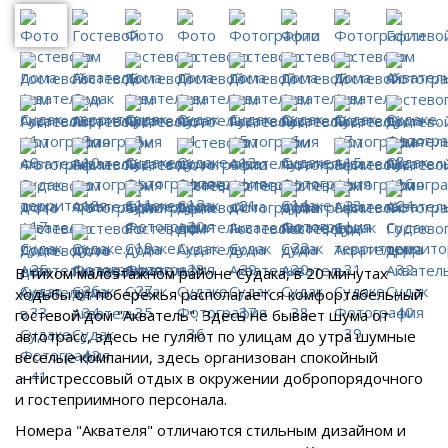
В тихом малоэтажном районе Судака, в 20 минутах
ходьбы от побережья располагается комфортабельный
гостевой дом "Акватель". Здесь не бывает шума от
автотрасс, здесь не гуляют по улицам до утра шумные
веселые компании, здесь организован спокойный
антистрессовый отдых в окружении добропорядочного
и гостеприимного персонала.
Номера "Аквателя" отличаются стильным дизайном и