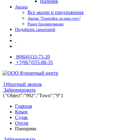
Нальчик
Акции
Все акции и предложения
Акция "Трансфер за наш счет"
Ранее бронирование
Подобрать санаторий
8(804)333-73-20
+7(967)555-86-35
8(804)333-73-20
8(967)555-86-35
Обратный звонок
Забронировать
{"Object":"992","Town":"9"}
Главная
Крым
Судак
Отели
Панорама
Забронировать