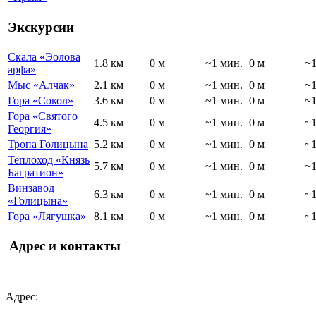
Экскурсии
Скала «Эолова
1.8 км
0 м
~1 мин.
0 м
~1
арфа»
Мыс «Алчак»
2.1 км
0 м
~1 мин.
0 м
~1
Гора «Сокол»
3.6 км
0 м
~1 мин.
0 м
~1
Гора «Святого
4.5 км
0 м
~1 мин.
0 м
~1
Георгия»
Тропа Голицына
5.2 км
0 м
~1 мин.
0 м
~1
Теплоход «Князь
5.7 км
0 м
~1 мин.
0 м
~1
Багратион»
Винзавод
6.3 км
0 м
~1 мин.
0 м
~1
«Голицына»
Гора «Лягушка»
8.1 км
0 м
~1 мин.
0 м
~1
Адрес и контакты
Адрес: