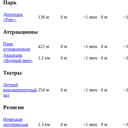
Парк
Динопарк
136 м
0 м
~1 мин.
0 м
~1
«Рекс»
Аттракционы
Парк
421 м
0 м
~1 мин.
0 м
~1
аттракционов
Аквапарк
1.2 км
0 м
~1 мин.
0 м
~1
«Водный мир»
Театры
Летний
киноконцертный
254 м
0 м
~1 мин.
0 м
~1
зал
Религия
Немецкая
лютеранская
1.3 км
0 м
~1 мин.
0 м
~1