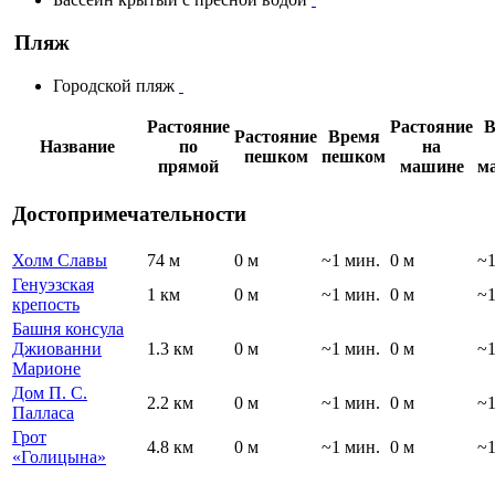
Пляж
Городской пляж
Растояние
Растояние
В
Растояние
Время
Название
по
на
пешком
пешком
прямой
машине
м
Достопримечательности
Холм Славы
74 м
0 м
~1 мин.
0 м
~1
Генуэзская
1 км
0 м
~1 мин.
0 м
~1
крепость
Башня консула
Джиованни
1.3 км
0 м
~1 мин.
0 м
~1
Марионе
Дом П. С.
2.2 км
0 м
~1 мин.
0 м
~1
Палласа
Грот
4.8 км
0 м
~1 мин.
0 м
~1
«Голицына»