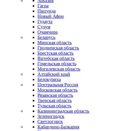
Абхазия
Гагра
Пицунда
Новый Афон
Гудаута
Сухум
Очамчира
Беларусь
Минская область
Гродненская область
Брестская область
Витебская область
Гомельская область
Могилевская область
Алтайский край
Белокуриха
Центральная Россия
Московская область
Рязанская область
Тверская область
Тульская область
Калининградская область
Зеленоградск
Светлогорск
Кабардино-Балкария