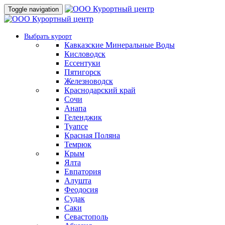
Toggle navigation
Выбрать курорт
Кавказские Минеральные Воды
Кисловодск
Ессентуки
Пятигорск
Железноводск
Краснодарский край
Сочи
Анапа
Геленджик
Туапсе
Красная Поляна
Темрюк
Крым
Ялта
Евпатория
Алушта
Феодосия
Судак
Саки
Севастополь