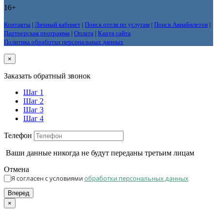
16+
Контакты
|
Личный кабинет
|
Поиск отеля по услугам
|
Поиск АвиаБилетов
|
Партнерская программа
|
Оплата
|
Карта сайта
Политика обработки персональных данных
×
Заказать обратный звонок
Шаг 1
Шаг 2
Шаг 3
Шаг 4
Телефон
Ваши данные никогда не будут переданы третьим лицам
Отмена
Я согласен с условиями
обработки персональных данных
Вперед
×