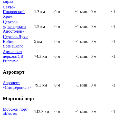
кирха
Свято-
Покровский
1.3 км
0 м
~1 мин.
0 м
~1
Храм
Церковь
«Двенадцати
1.5 км
0 м
~1 мин.
0 м
~1
Апостолов»
Церковь Луки
Войно-
5 км
0 м
~1 мин.
0 м
~1
Ясенецкого
Армянская
церковь СВ.
74.3 км
0 м
~1 мин.
0 м
~1
Рипсиме
Аэропорт
Аэропорт
79.3 км
0 м
~1 мин.
0 м
~1
«Симферополь»
Морской порт
Морской порт
142.3 км
0 м
~1 мин.
0 м
~1
«Крым»