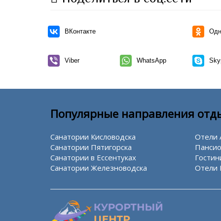
ВКонтакте
Одн
Viber
WhatsApp
Sky
Популярные направления отд
Санатории Кисловодска
Отели 
Санатории Пятигорска
Пансио
Санатории в Ессентуках
Гостин
Санатории Железноводска
Отели 