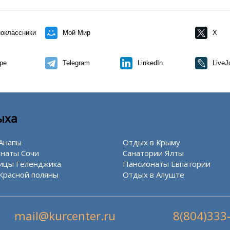
оклассники
Мой Мир
X
pe
Telegram
LinkedIn
LiveJ
ыха
Анапы
Отдых в Крыму
наты Сочи
Санатории Ялты
ицы Геленджика
Пансионаты Евпатории
Красной поляны
Отдых в Алуште
mail@kurcenter.ru
8(804)333