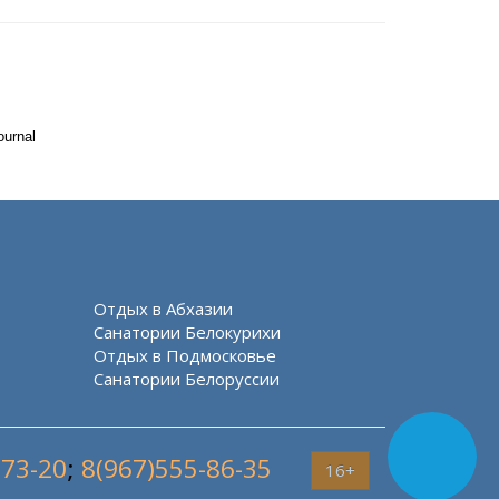
ournal
Отдых в Абхазии
Санатории Белокурихи
Отдых в Подмосковье
Санатории Белоруссии
-73-20
;
8(967)555-86-35
16+