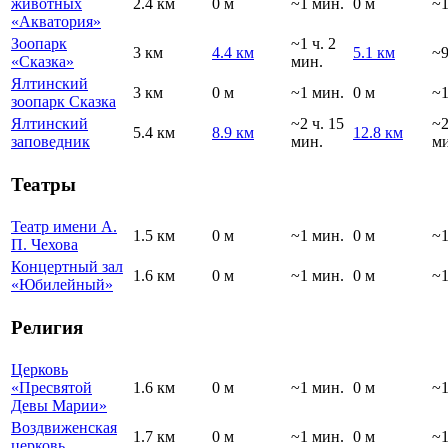
животных
2.4 км
0 м
~1 мин.
0 м
~1
«Акватория»
Зоопарк
~1 ч. 2
3 км
4.4 км
5.1 км
~9
«Сказка»
мин.
Ялтинский
3 км
0 м
~1 мин.
0 м
~1
зоопарк Сказка
Ялтинский
~2 ч. 15
~
5.4 км
8.9 км
12.8 км
заповедник
мин.
ми
Театры
Театр имени А.
1.5 км
0 м
~1 мин.
0 м
~1
П. Чехова
Концертный зал
1.6 км
0 м
~1 мин.
0 м
~1
«Юбилейный»
Религия
Церковь
«Пресвятой
1.6 км
0 м
~1 мин.
0 м
~1
Девы Марии»
Воздвиженская
1.7 км
0 м
~1 мин.
0 м
~1
церковь