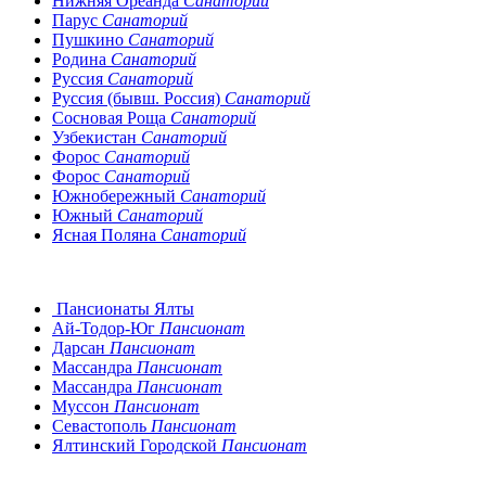
Нижняя Ореанда
Санаторий
Парус
Санаторий
Пушкино
Санаторий
Родина
Санаторий
Руссия
Санаторий
Руссия (бывш. Россия)
Санаторий
Сосновая Роща
Санаторий
Узбекистан
Санаторий
Форос
Санаторий
Форос
Санаторий
Южнобережный
Санаторий
Южный
Санаторий
Ясная Поляна
Санаторий
Пансионаты Ялты
Ай-Тодор-Юг
Пансионат
Дарсан
Пансионат
Массандра
Пансионат
Массандра
Пансионат
Муссон
Пансионат
Севастополь
Пансионат
Ялтинский Городской
Пансионат