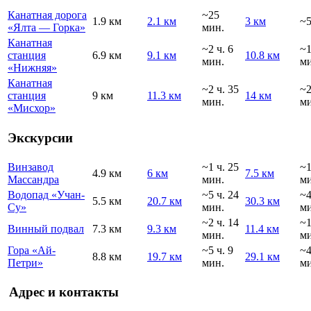
Канатная дорога
~25
1.9 км
2.1 км
3 км
~5
«Ялта — Горка»
мин.
Канатная
~2 ч. 6
~
станция
6.9 км
9.1 км
10.8 км
мин.
ми
«Нижняя»
Канатная
~2 ч. 35
~
станция
9 км
11.3 км
14 км
мин.
ми
«Мисхор»
Экскурсии
Винзавод
~1 ч. 25
~
4.9 км
6 км
7.5 км
Массандра
мин.
ми
Водопад «Учан-
~5 ч. 24
~
5.5 км
20.7 км
30.3 км
Су»
мин.
ми
~2 ч. 14
~
Винный подвал
7.3 км
9.3 км
11.4 км
мин.
ми
Гора «Ай-
~5 ч. 9
~
8.8 км
19.7 км
29.1 км
Петри»
мин.
ми
Адрес и контакты