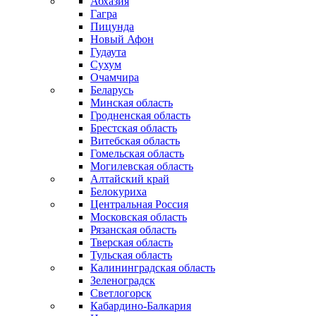
Абхазия
Гагра
Пицунда
Новый Афон
Гудаута
Сухум
Очамчира
Беларусь
Минская область
Гродненская область
Брестская область
Витебская область
Гомельская область
Могилевская область
Алтайский край
Белокуриха
Центральная Россия
Московская область
Рязанская область
Тверская область
Тульская область
Калининградская область
Зеленоградск
Светлогорск
Кабардино-Балкария