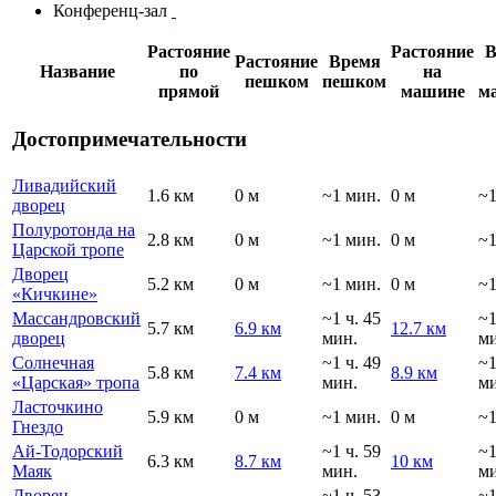
Конференц-зал
Растояние
Растояние
В
Растояние
Время
Название
по
на
пешком
пешком
прямой
машине
м
Достопримечательности
Ливадийский
1.6 км
0 м
~1 мин.
0 м
~1
дворец
Полуротонда на
2.8 км
0 м
~1 мин.
0 м
~1
Царской тропе
Дворец
5.2 км
0 м
~1 мин.
0 м
~1
«Кичкине»
Массандровский
~1 ч. 45
~
5.7 км
6.9 км
12.7 км
дворец
мин.
ми
Солнечная
~1 ч. 49
~
5.8 км
7.4 км
8.9 км
«Царская» тропа
мин.
ми
Ласточкино
5.9 км
0 м
~1 мин.
0 м
~1
Гнездо
Ай-Тодорский
~1 ч. 59
~
6.3 км
8.7 км
10 км
Маяк
мин.
ми
Дворец
~1 ч. 53
~