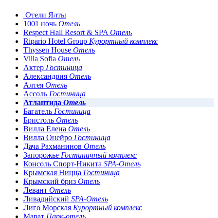
Отели Ялты
1001 ночь
Отель
Respect Hall Resort & SPA
Отель
Ripario Hotel Group
Курортный комплекс
Thyssen House
Отель
Villa Sofia
Отель
Актер
Гостиница
Александрия
Отель
Алтея
Отель
Ассоль
Гостиница
Атлантида
Отель
Багатель
Гостиница
Бристоль
Отель
Вилла Елена
Отель
Вилла Онейро
Гостиница
Дача Рахманинов
Отель
Запорожье
Гостиничный комплекс
Консоль Спорт-Никита
SPA-Отель
Крымская Ницца
Гостиница
Крымский бриз
Отель
Левант
Отель
Ливадийский
SPA-Отель
Лиго Морская
Курортный комплекс
Марат
Парк-отель