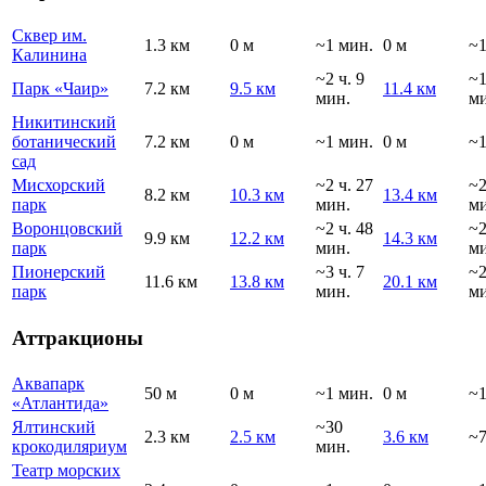
Сквер им.
1.3 км
0 м
~1 мин.
0 м
~1
Калинина
~2 ч. 9
~
Парк «Чаир»
7.2 км
9.5 км
11.4 км
мин.
ми
Никитинский
ботанический
7.2 км
0 м
~1 мин.
0 м
~1
сад
Мисхорский
~2 ч. 27
~
8.2 км
10.3 км
13.4 км
парк
мин.
ми
Воронцовский
~2 ч. 48
~
9.9 км
12.2 км
14.3 км
парк
мин.
ми
Пионерский
~3 ч. 7
~
11.6 км
13.8 км
20.1 км
парк
мин.
ми
Аттракционы
Аквапарк
50 м
0 м
~1 мин.
0 м
~1
«Атлантида»
Ялтинский
~30
2.3 км
2.5 км
3.6 км
~7
крокодиляриум
мин.
Театр морских