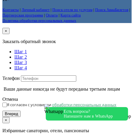
Контакты
|
Личный кабинет
|
Поиск отеля по услугам
|
Поиск АвиаБилетов
|
Партнерская программа
|
Оплата
|
Карта сайта
Политика обработки персональных данных
×
Заказать обратный звонок
Шаг 1
Шаг 2
Шаг 3
Шаг 4
Телефон
Ваши данные никогда не будут переданы третьим лицам
Отмена
Я согласен с условиями
обработки персональных данных
Есть вопросы?
Вперед
Напишите нам в WhatsApp
×
Избранные санатории, отели, пансионаты