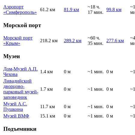
Аэропорт
~18 ч.
~1
61.2 км
81.9 км
99.8 км
«Симферополь»
17 мин.
ми
Морской порт
Морской порт
~60 ч.
~4
218.2 км
289.2 км
277.6 км
«Крым»
35 мин.
ми
Музеи
Дом-Музей А.П.
1.4 км
0 м
~1 мин.
0 м
~1
Чехова
Ливадийский
дворцово-
1.7 км
0 м
~1 мин.
0 м
~1
парковый музей-
заповедник
Музей А.С.
11.7 км
0 м
~1 мин.
0 м
~1
Пушкина
Музей ВМФ
15.1 км
0 м
~1 мин.
0 м
~1
Подъемники