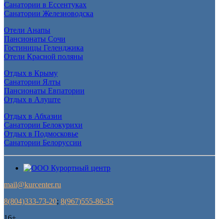
Санатории в Ессентуках
Санатории Железноводска
Отели Анапы
Пансионаты Сочи
Гостиницы Геленджика
Отели Красной поляны
Отдых в Крыму
Санатории Ялты
Пансионаты Евпатории
Отдых в Алуште
Отдых в Абхазии
Санатории Белокурихи
Отдых в Подмосковье
Санатории Белоруссии
mail@kurcenter.ru
8(804)333-73-20
;
8(967)555-86-35
16+