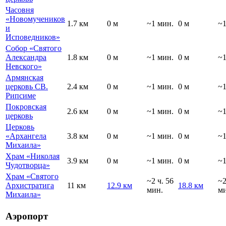
Часовня
«Новомучеников
1.7 км
0 м
~1 мин.
0 м
~1
и
Исповедников»
Собор «Святого
Александра
1.8 км
0 м
~1 мин.
0 м
~1
Невского»
Армянская
церковь СВ.
2.4 км
0 м
~1 мин.
0 м
~1
Рипсиме
Покровская
2.6 км
0 м
~1 мин.
0 м
~1
церковь
Церковь
«Архангела
3.8 км
0 м
~1 мин.
0 м
~1
Михаила»
Храм «Николая
3.9 км
0 м
~1 мин.
0 м
~1
Чудотворца»
Храм «Святого
~2 ч. 56
~
Архистратига
11 км
12.9 км
18.8 км
мин.
ми
Михаила»
Аэропорт