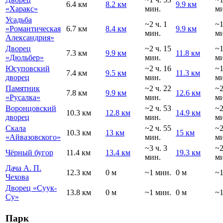
6.4 км
8.2 км
9.9 км
«Харакс»
мин.
ми
Усадьба
~2 ч. 1
~
«Романтическая
6.7 км
8.4 км
9.9 км
мин.
ми
Александрия»
Дворец
~2 ч. 15
~
7.3 км
9.9 км
11.8 км
«Дюльбер»
мин.
ми
Юсуповский
~2 ч. 16
~
7.4 км
9.5 км
11.3 км
дворец
мин.
ми
Памятник
~2 ч. 22
~
7.8 км
9.9 км
12.6 км
«Русалка»
мин.
ми
Воронцовский
~2 ч. 53
~
10.3 км
12.8 км
14.9 км
дворец
мин.
ми
Скала
~2 ч. 55
~
10.3 км
13 км
15 км
«Айвазовского»
мин.
ми
~3 ч. 3
~
Чёрный бугор
11.4 км
13.4 км
19.3 км
мин.
ми
Дача А. П.
12.3 км
0 м
~1 мин.
0 м
~1
Чехова
Дворец «Суук-
13.8 км
0 м
~1 мин.
0 м
~1
Су»
Парк