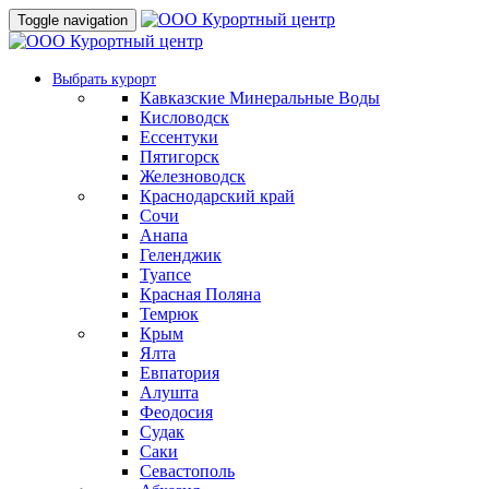
Toggle navigation
Выбрать курорт
Кавказские Минеральные Воды
Кисловодск
Ессентуки
Пятигорск
Железноводск
Краснодарский край
Сочи
Анапа
Геленджик
Туапсе
Красная Поляна
Темрюк
Крым
Ялта
Евпатория
Алушта
Феодосия
Судак
Саки
Севастополь