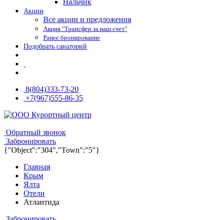
Нальчик
Акции
Все акции и предложения
Акция "Трансфер за наш счет"
Ранее бронирование
Подобрать санаторий
8(804)333-73-20
+7(967)555-86-35
8(804)333-73-20
8(967)555-86-35
Обратный звонок
Забронировать
{"Object":"304","Town":"5"}
Главная
Крым
Ялта
Отели
Атлантида
Забронировать