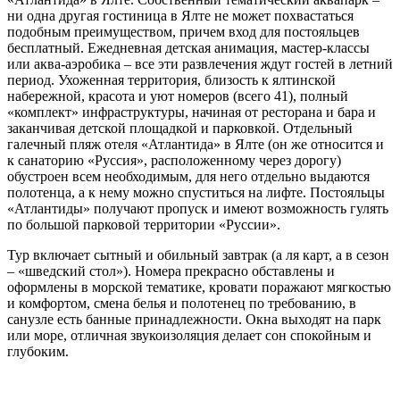
ни одна другая гостиница в Ялте не может похвастаться
подобным преимуществом, причем вход для постояльцев
бесплатный. Ежедневная детская анимация, мастер-классы
или аква-аэробика – все эти развлечения ждут гостей в летний
период. Ухоженная территория, близость к ялтинской
набережной, красота и уют номеров (всего 41), полный
«комплект» инфраструктуры, начиная от ресторана и бара и
заканчивая детской площадкой и парковкой. Отдельный
галечный пляж отеля «Атлантида» в Ялте (он же относится и
к санаторию «Руссия», расположенному через дорогу)
обустроен всем необходимым, для него отдельно выдаются
полотенца, а к нему можно спуститься на лифте. Постояльцы
«Атлантиды» получают пропуск и имеют возможность гулять
по большой парковой территории «Руссии».
Тур включает сытный и обильный завтрак (а ля карт, а в сезон
– «шведский стол»). Номера прекрасно обставлены и
оформлены в морской тематике, кровати поражают мягкостью
и комфортом, смена белья и полотенец по требованию, в
санузле есть банные принадлежности. Окна выходят на парк
или море, отличная звукоизоляция делает сон спокойным и
глубоким.